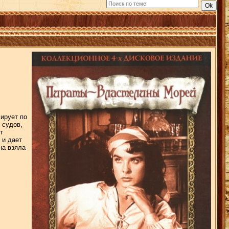
ирует по
 судов,
т
 и дает
на взяла