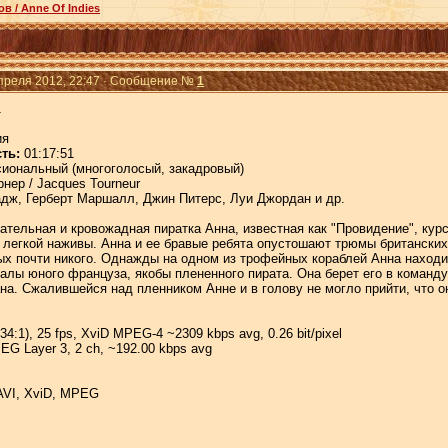
в / Anne Of Indies
Апреля 2012, 22:47 · Сообщение №
1
1
ия
ть:
01:17:51
ональный (многоголосый, закадровый)
нер / Jacques Tourneur
дж, Герберт Маршалл, Джин Питерс, Луи Джордан и др.
тельная и кровожадная пиратка Анна, известная как "Провидение", курс
 легкой наживы. Анна и ее бравые ребята опустошают трюмы британских
ых почти никого. Однажды на одном из трофейных кораблей Анна находи
далы юного француза, якобы плененного пирата. Она берет его в команду
а. Сжалившейся над пленником Анне и в голову не могло прийти, что о
34:1), 25 fps, XviD MPEG-4 ~2309 kbps avg, 0.26 bit/pixel
G Layer 3, 2 ch, ~192.00 kbps avg
AVI, XviD, MPEG