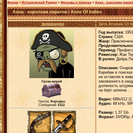
Форум
»
Исторический Раздел
»
Фильмы о пиратах
»
Анна - королева пирато
Анна - королева пиратов / Anne Of Indies
deniskopylov
Дата: Вторник, 03 
Год выпуска:
195
Страна:
США
Жанр:
Приключен
Продолжительнос
Перевод:
Професси
Режиссер:
Жак Тер
В ролях:
Дебра Па
Описание:
Очарова
Карибам в поисках
не оставляя в жив
закованного в кан
Гроза морей
должность штурман
на борт шпиона...
Видео:
688x512 (1.
Группа:
Корсары
Аудио:
48 kHz, MPE
Сообщений:
5112
Размер:
1.37 Gb
Формат:
DVDRip, 