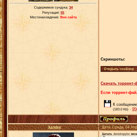
Содержимое сундука:
34
Репутация:
55
Местонахождение:
Вне сайта
Скриншоты:
Скачать торрент
Если торрент-файл
К сообщению
·
95
(183.0 Kb)
Xandee
Дата: Среда, 04 Ап
Цитата
,
deniskopylov
писа