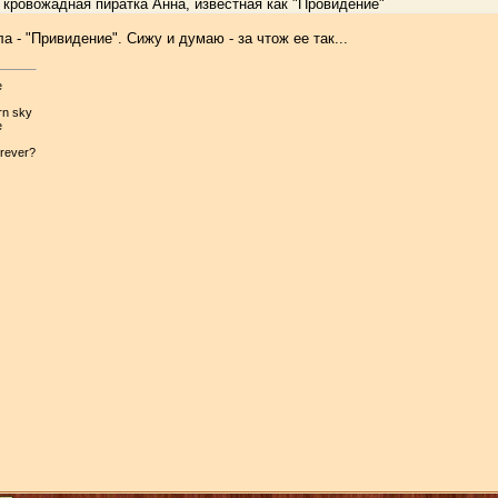
 кровожадная пиратка Анна, известная как "Провидение"
а - "Привидение". Сижу и думаю - за чтож ее так...
e
ern sky
e
orever?