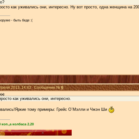
го?
просто как уживались они, интересно. Ну вот просто, одна женщина на 2
оруме - быть беде :(
Апреля 2013, 14:43 · Сообщение №
6
(а):
 просто как уживались они, интересно.
вались!Яркие тому примеры: Грейс О`Мэлли и Чжэн Ши
 коп.,а колбаса 2.20