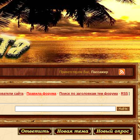
Приветствуем Вас,
Пассажир
ователи сайта
·
Правила форума
·
Поиск по заголовкам тем форума
·
RSS
]