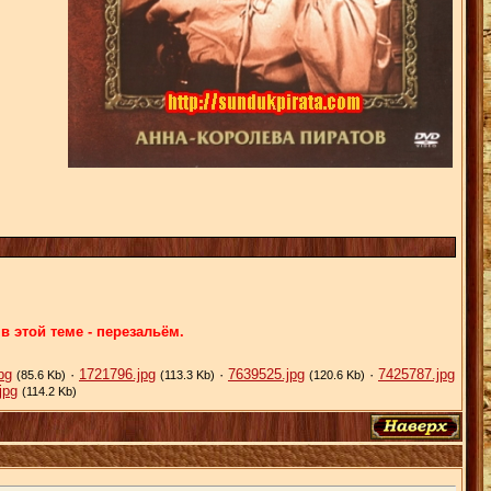
 этой теме - перезальём.
pg
·
1721796.jpg
·
7639525.jpg
·
7425787.jpg
(85.6 Kb)
(113.3 Kb)
(120.6 Kb)
jpg
(114.2 Kb)