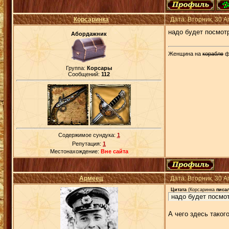
Корсаринка
Дата: Вторник, 30 
надо будет посмот
Абордажник
Женщина на
корабле
ф
Группа:
Корсары
Сообщений:
112
Содержимое сундука:
1
Репутация:
1
Местонахождение:
Вне сайта
Армеец
Дата: Вторник, 30 
Цитата
(
Корсаринка
писал
надо будет посмот
А чего здесь таког