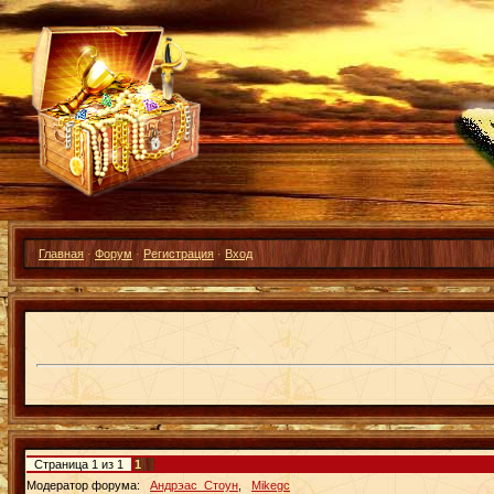
Главная
·
Форум
·
Регистрация
·
Вход
Страница
1
из
1
1
Модератор форума:
Андрэас_Стоун
,
Mikegc