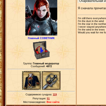
Очаровательная и
Я сначала прочитал
I'm still there everywher
I'm the dust in the wind
I'm the star in the north
I never stayed anywher
I'm the wind in the trees
Would you wait for me f
Главный СОВЕТНИК
Группа:
Главный модератор
Сообщений:
4872
Содержимое сундука:
119
Репутация:
51
Местонахождение:
Вне сайта