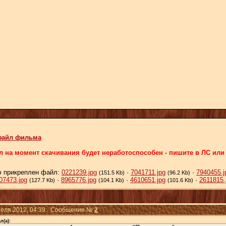
-файл фильма
 на момент скачивания будет неработоспособен - пишите в ЛС или в
 прикреплен файл:
0221239.jpg
·
7041711.jpg
·
7940455.j
(151.5 Kb)
(96.2 Kb)
07473.jpg
·
8965776.jpg
·
4610651.jpg
·
2611815.
(127.7 Kb)
(104.1 Kb)
(101.6 Kb)
реля 2012, 04:39 · Сообщение №
2
л(а):