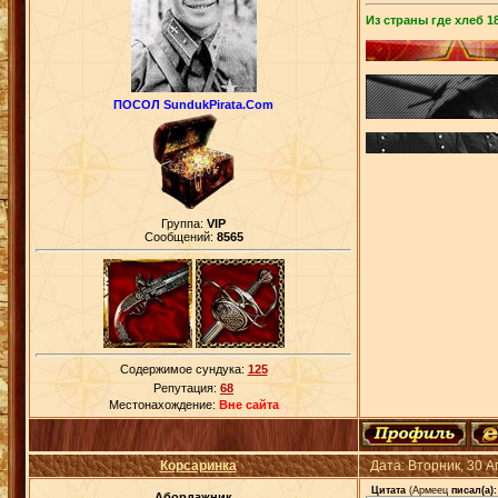
Из страны где хлеб 18
ПОСОЛ SundukPirata.Com
Группа:
VIP
Сообщений:
8565
Содержимое сундука:
125
Репутация:
68
Местонахождение:
Вне сайта
Корсаринка
Дата: Вторник, 30 
Цитата
(
Армеец
писал(а):
Абордажник