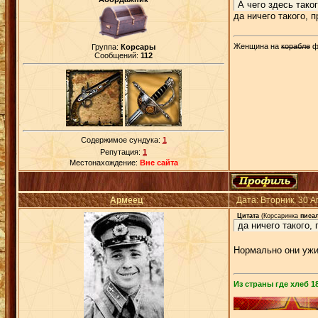
А чего здесь тако
да ничего такого, 
Женщина на
корабле
ф
Группа:
Корсары
Сообщений:
112
Содержимое сундука:
1
Репутация:
1
Местонахождение:
Вне сайта
Армеец
Дата: Вторник, 30 
Цитата
(
Корсаринка
писал
да ничего такого,
Нормально они ужи
Из страны где хлеб 18