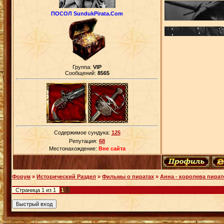
ПОСОЛ SundukPirata.Com
Группа:
VIP
Сообщений:
8565
Содержимое сундука:
125
Репутация:
68
Местонахождение:
Вне сайта
Форум
»
Исторический Раздел
»
Фильмы о пиратах
»
Анна - королева пирато
Страница
1
из
1
1