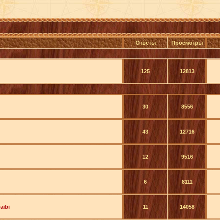
Ответы
Просмотры
125
12813
30
8556
43
12716
12
9516
6
8111
aibi
11
14058