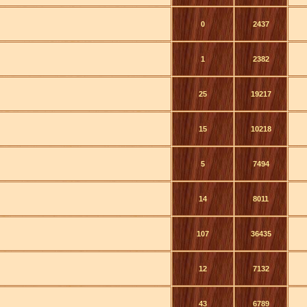
0
2437
1
2382
25
19217
15
10218
5
7494
14
8011
107
36435
12
7132
43
6789