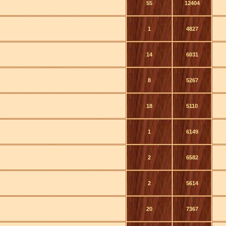
55
12404
1
4827
14
6031
8
5267
18
5110
1
6149
2
6582
2
5614
20
7367