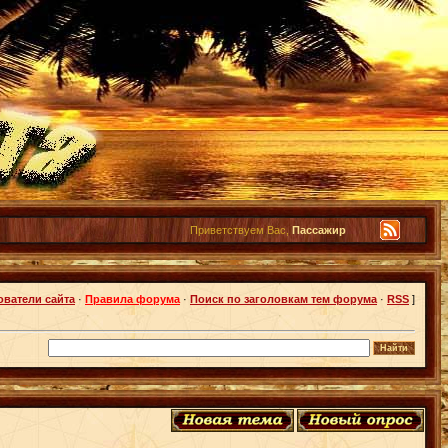
Приветствуем Вас,
Пассажир
ователи сайта
·
Правила форума
·
Поиск по заголовкам тем форума
·
RSS
]