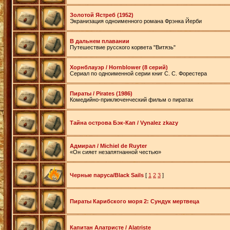
Золотой Ястреб (1952)
Экранизация одноименного романа Фрэнка Йерби
В дальнем плавании
Путешествие русского корвета "Витязь"
Хорнблауэр / Hornblower (8 серий)
Сериал по одноименной серии книг С. С. Форестера
Пираты / Pirates (1986)
Комедийно-приключенческий фильм о пиратах
Тайна острова Бэк-Кап / Vynalez zkazy
Адмирал / Michiel de Ruyter
«Он сияет незапятнанной честью»
Черные паруса/Black Sails
[
1
2
3
]
Пираты Карибского моря 2: Сундук мертвеца
Капитан Алатристе / Alatriste