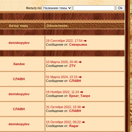
Фильтр по:
Автор темы
Обновления
↓
19 Сентября 2022, 17:54
deniskopylov
Сообщение от:
Северьяна
10 Марта 2026, 20:46
Xandee
Сообщение от:
ZTV
01 Марта 2024, 22:15
СЛАВН
Сообщение от:
СЛАВН
19 Ноября 2022, 11:24
deniskopylov
Сообщение от:
Ернат_Танре
31 Октября 2022, 15:38
СЛАВН
Сообщение от:
СЛАВН
15 Октября 2022, 09:22
deniskopylov
Сообщение от:
Ragar