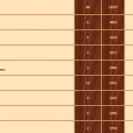
98
19357
6
4853
0
3229
4
3517
3
2966
ежье
12
5331
0
2243
0
2285
2
3759