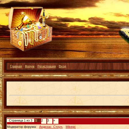
Главная
·
Форум
·
Регистрация
·
Вход
Страница
1
из
3
1
2
3
»
Модератор форума:
Андрэас_Стоун
,
Mikegc