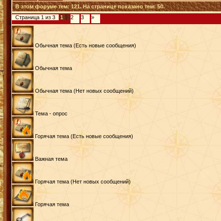
В этом форуме тем:
121
. На странице показано тем:
50
.
Страница
1
из
3
1
2
3
»
Обычная тема (Есть новые сообщения)
Обычная тема
Обычная тема (Нет новых сообщений)
Тема - опрос
Горячая тема (Есть новые сообщения)
Важная тема
Горячая тема (Нет новых сообщений)
Горячая тема