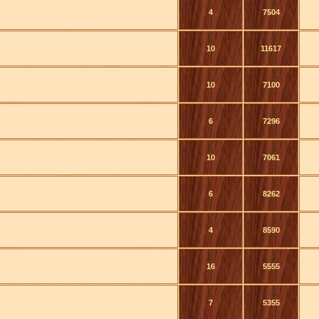
4
7504
10
11617
10
7100
6
7296
10
7061
6
8262
4
8590
16
5555
7
5355