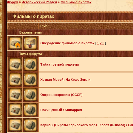
Форум
»
Исторический Раздел
»
Фильмы о пиратах
Фильмы о пиратах
Тема
Важные темы
Обсуждение фильмов о пиратах
[
1
2
3
]
Темы форума
Тайна третьей планеты
Хозяин Морей: На Краю Земли
Остров сокровищ (СССР)
Похищенный / Kidnapped
Карибы (Пираты Карибского Моря: Хвост Дьявола) / Car