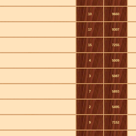
10
9660
17
9307
15
7255
4
5009
3
5087
7
5893
2
5495
9
7152