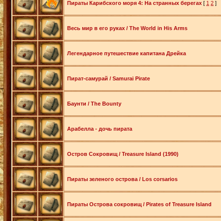
Пираты Карибского моря 4: На странных берегах
[
1
2
]
Весь мир в его руках / The World in His Arms
Легендарное путешествие капитана Дрейка
Пират-самурай / Samurai Pirate
Баунти / The Bounty
Арабелла - дочь пирата
Остров Сокровищ / Treasure Island (1990)
Пираты зеленого острова / Los corsarios
Пираты Острова сокровищ / Pirates of Treasure Island