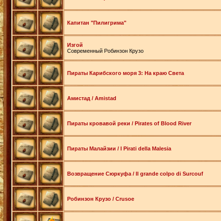
Капитан "Пилигрима"
Изгой
Современный Робинзон Крузо
Пираты Карибского моря 3: На краю Света
Амистад / Amistad
Пираты кровавой реки / Pirates of Blood River
Пираты Малайзии / I Pirati della Malesia
Возвращение Сюркуфа / Il grande colpo di Surcouf
Робинзон Крузо / Crusoe