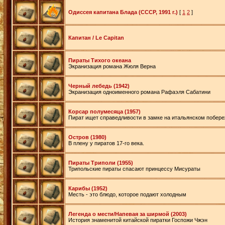
Одиссея капитана Блада (СССР, 1991 г.)
[
1
2
]
Капитан / Le Capitan
Пираты Тихого океана
Экранизация романа Жюля Верна
Черный лебедь (1942)
Экранизация одноименного романа Рафаэля Сабатини
Корсар полумесяца (1957)
Пират ищет справедливости в замке на итальянском побер
Остров (1980)
В плену у пиратов 17-го века.
Пираты Триполи (1955)
Трипольские пираты спасают принцессу Мисураты
Карибы (1952)
Месть - это блюдо, которое подают холодным
Легенда о мести/Напевая за ширмой (2003)
История знаменитой китайской пиратки Госпожи Чжэн