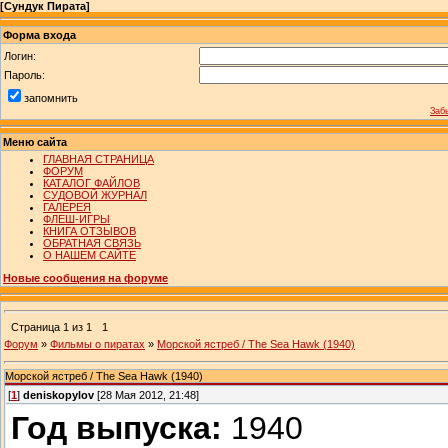
[
Сундук Пирата
]
Форма входа
Логин:
Пароль:
запомнить
Заб
Меню сайта
ГЛАВНАЯ СТРАНИЦА
ФОРУМ
КАТАЛОГ ФАЙЛОВ
СУДОВОЙ ЖУРНАЛ
ГАЛЕРЕЯ
ФЛЕШ-ИГРЫ
КНИГА ОТЗЫВОВ
ОБРАТНАЯ СВЯЗЬ
О НАШЕМ САЙТЕ
Новые сообщения на форуме
Страница
1
из
1
1
Форум
»
Фильмы о пиратах
»
Морской ястреб / The Sea Hawk (1940)
Морской ястреб / The Sea Hawk (1940)
[
1
]
deniskopylov
[28 Мая 2012, 21:48]
Год выпуска:
1940