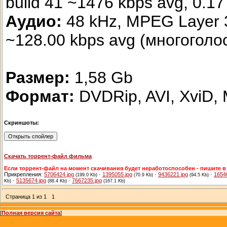
build 41 ~1476 kbps avg, 0.17 
Аудио:
48 kHz, MPEG Layer 3
~128.00 kbps avg (многоголо
Размер:
1,58 Gb
Формат:
DVDRip, AVI, XviD,
Скриншоты:
Скачать торрент-файл фильма
Если торрент-файл на момент скачивания будет неработоспособен - пишите в 
Прикрепления:
5706424.jpg
·
1395055.jpg
·
9436221.jpg
·
1654
(199.0 Kb)
(70.9 Kb)
(94.5 Kb)
·
5135674.jpg
·
7667235.jpg
Kb)
(88.4 Kb)
(167.1 Kb)
Страница
1
из
1
1
[
Полная версия сайта
]