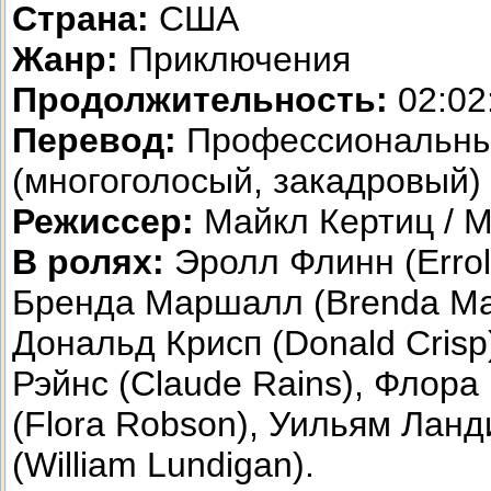
Страна:
США
Жанр:
Приключения
Продолжительность:
02:02
Перевод:
Профессиональн
(многоголосый, закадровый)
Режиссер:
Майкл Кертиц / Mi
В ролях:
Эролл Флинн (Errol 
Бренда Маршалл (Brenda Mar
Дональд Крисп (Donald Crisp
Рэйнс (Claude Rains), Флора
(Flora Robson), Уильям Ланд
(William Lundigan).