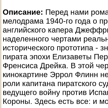
Описание:
Перед нами рома
мелодрама 1940-го года о п
английского капера Джеффр
наделенного чертами реаль
исторического прототипа - з
пирата эпохи Елизаветы Пер
Френсиса Дрейка. В этой че
кинокартине Эррол Флинн н
роли капитана пиратского су
ведущего войну против Испа
Короны. Здесь есть все: и м