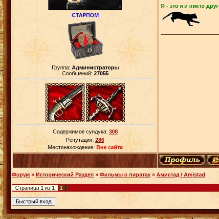
Я - это я и никто друг
СТАРПОМ
___________________
Группа:
Администраторы
Сообщений:
27055
Содержимое сундука:
308
Репутация:
286
Местонахождение:
Вне сайта
Форум
»
Исторический Раздел
»
Фильмы о пиратах
»
Амистад / Amistad
Страница
1
из
1
1