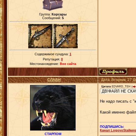
Группа:
Корсары
Сообщений:
5
Содержимое сундука:
1
Репутация:
0
Местонахождение:
Вне сайта
СЛАВН
Дата: Вторник, 27 
Цитата
EDVARD_TEH
(
ДВ!ФАЙЛ НЕ CКА
Не надо писать с "
Какой именно файл
ПОДПИШИСЬ:
Канал LogovoStalker
___________________
СТАРПОМ