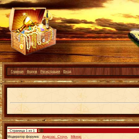
Главная
·
Форум
·
Регистрация
·
Вход
Страница
1
из
1
1
Модератор форума:
Андрэас_Стоун
,
Mikegc