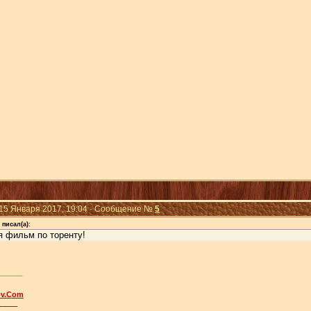
 15 Января 2017, 19:04 · Сообщение №
5
писал(а):
я фильм по торенту!
ov.Com
_____