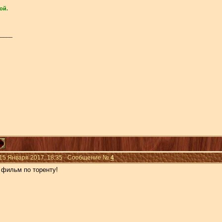
ой.
_____
 15 Января 2017, 18:35 · Сообщение №
4
 фильм по торенту!