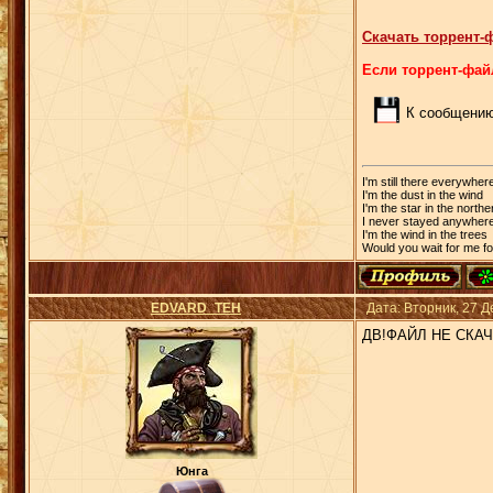
Скачать торрент
Если торрент-файл
К сообщению
I'm still there everywher
I'm the dust in the wind
I'm the star in the north
I never stayed anywher
I'm the wind in the trees
Would you wait for me f
EDVARD_TEH
Дата: Вторник, 27 
ДВ!ФАЙЛ НЕ CКАЧ
Юнга