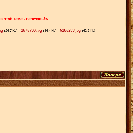
 этой теме - перезальём.
pg
·
1975799.jpg
·
5186283.jpg
(24.7 Kb)
(44.4 Kb)
(42.2 Kb)