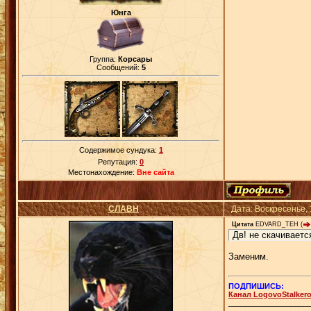
Юнга
Группа:
Корсары
Сообщений:
5
Содержимое сундука:
1
Репутация:
0
Местонахождение:
Вне сайта
СЛАВН
Дата: Воскресенье,
Цитата
EDVARD_TEH
(
Дв! не скачиваетс
Заменим.
ПОДПИШИСЬ:
Канал LogovoStalker
___________________