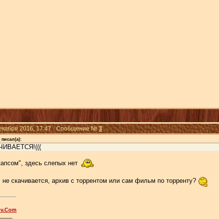
Декабря 2016, 17:47 · Сообщение №
3
писал(а):
ЧИВАЕТСЯ!(((
капсом", здесь слепых нет
 не скачивается, архив с торрентом или сам фильм по торренту?
ov.Com
_____