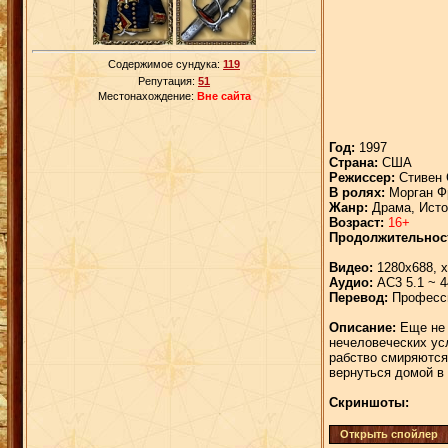
Содержимое сундука:
119
Репутация:
51
Местонахождение:
Вне сайта
Год:
1997
Страна:
США
Режиссер:
Стивен 
В ролях:
Морган Фр
Жанр:
Драма, Исто
Возраст:
16+
Продолжительнос
Видео:
1280x688, x2
Аудио:
АС3 5.1 ~ 44
Перевод:
Професси
Описание:
Еще не 
нечеловеческих ус
рабство смиряются 
вернуться домой в
Скриншоты: