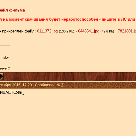
-файл фильма
 на момент скачивания будет неработоспособен - пишите в ЛС или в
 прикреплен файл:
0111372.jpg
·
6448541.jpg
·
7821801.j
(136.2 Kb)
(49.6 Kb)
e
ern sky
e
orever?
Декабря 2016, 17:29 · Сообщение №
2
ИВАЕТСЯ!(((