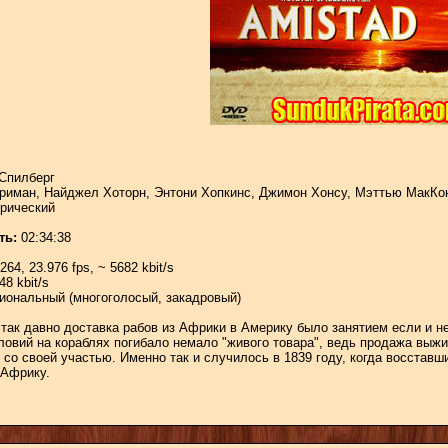
Спилберг
иман, Найджел Хоторн, Энтони Хопкинс, Джимон Хонсу, Мэттью МакКон
рический
ть:
02:34:38
64, 23.976 fps, ~ 5682 kbit/s
8 kbit/s
ональный (многоголосый, закадровый)
так давно доставка рабов из Африки в Америку было занятием если и не
ловий на кораблях погибало немало "живого товара", ведь продажа выжи
со своей участью. Именно так и случилось в 1839 году, когда восставш
 Африку.