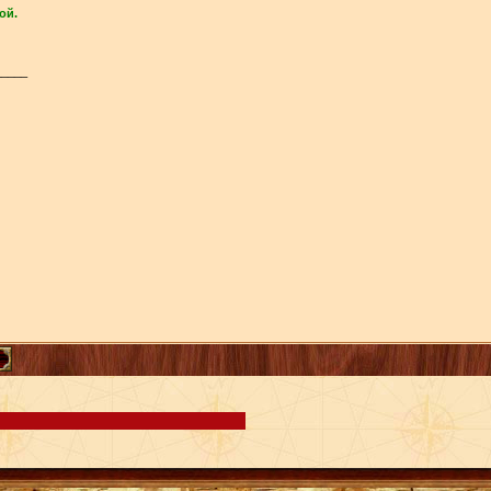
ой.
_____