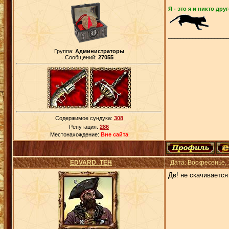
Я - это я и никто друг
___________________
Группа:
Администраторы
Сообщений:
27055
Содержимое сундука:
308
Репутация:
286
Местонахождение:
Вне сайта
EDVARD_TEH
Дата: Воскресенье,
Дв! не скачивается