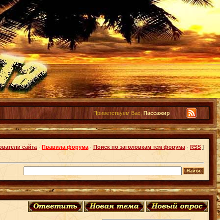
Приветствуем Вас,
Пассажир
ователи сайта
·
Правила форума
·
Поиск по заголовкам тем форума
·
RSS
]