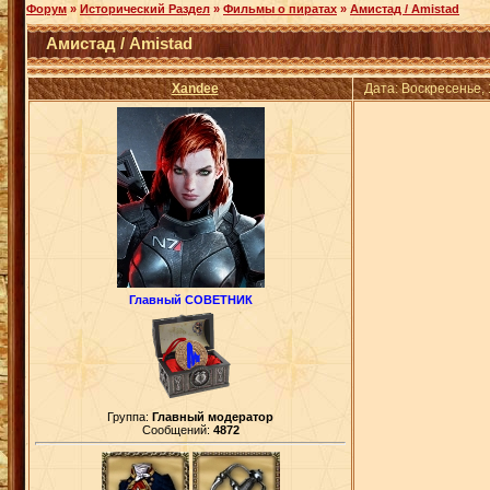
Форум
»
Исторический Раздел
»
Фильмы о пиратах
»
Амистад / Amistad
Амистад / Amistad
Xandee
Дата: Воскресенье,
Главный СОВЕТНИК
Группа:
Главный модератор
Сообщений:
4872