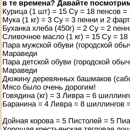
в те времена? Давайте посмотри
Курица (1 шт) = 15 Су = 18 пенсов =
Мука (1 кг) = 3 Су = 3 пенни и 2 фа
Буханка хлеба (450г) = 2 Су = 2 пен
Сливочное масло (1 кг) = 15 Су = 1
Пара мужской обуви (городской обыч
Мараведи
Пара детской обуви (городской обычн
Мараведи
Дюжину деревянных башмаков (сабо
Мясо было очень дорогим!
Говядина (кг) = 3 Ливра = 6 шиллин
Баранина = 4 Ливра = 8 шиллингов 
Дойная корова = 5 Пистолей = 5 Пи
Хорошая крестьянская тягловая лош