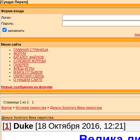
[
Сундук Пирата
]
Форма входа
Логин:
Пароль:
запомнить
Заб
Меню сайта
ГЛАВНАЯ СТРАНИЦА
ФОРУМ
КАТАЛОГ ФАЙЛОВ
СУДОВОЙ ЖУРНАЛ
ГАЛЕРЕЯ
ФЛЕШ-ИГРЫ
КНИГА ОТЗЫВОВ
ОБРАТНАЯ СВЯЗЬ
О НАШЕМ САЙТЕ
Новые сообщения на форуме
Страница
1
из
1
1
Форум
»
История пиратства
»
Деньги Золотого Века пиратства
Деньги Золотого Века пиратства
[
1
]
Duke
[18 Октября 2016, 12:21]
Велика ли