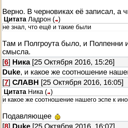
Верно. В черновиках её записал, а 
Цитата
Ладрон
(
)
не знал, что ещё и такие были
Там и Полгроута было, и Полпенни и
смысла.
[
6
]
Ника
[25 Октября 2016, 15:26]
Duke
, и какое же соотношение наше
[
7
]
СЛАВН
[25 Октября 2016, 16:05]
Цитата
Ника
(
)
и какое же соотношение нашего эспе к ин
Подавляющее
[
8
]
Duke
[25 Октября 2016, 16:07]