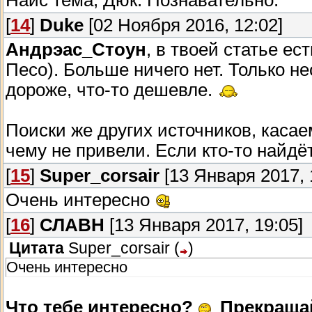
Найс тема, Дюк. Познавательно.
[
14
]
Duke
[02 Ноября 2016, 12:02]
Андрэас_Стоун
, в твоей статье ес
Песо). Больше ничего нет. Только не
дороже, что-то дешевле.
Поиски же других источников, касае
чему не привели. Если кто-то найдё
[
15
]
Super_corsair
[13 Января 2017, 
Очень интересно
[
16
]
СЛАВН
[13 Января 2017, 19:05]
Цитата
Super_corsair
(
)
Очень интересно
Что тебе интересно?
Прекращай