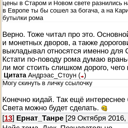
цены в Старом и Новом свете разнились на
в Европе ты бы сошел за богача, а на Кар
бутылки рома
Верно. Тоже читал про это. Основн
и монетных дворов, а также дорого
выкладывал относятся именно для С
Кстати по-поводу рома думаю врань
ли мог стоить слишком дорого, чего 
Цитата
Андрэас_Стоун
(
)
Могу скинуть в личку ссылочку
Конечно кидай. Так ещё интереснее 
Света можно будет сделать.
[
13
]
Ернат_Танре
[29 Октября 2016, 