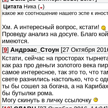
Цитата
Ника
(
)
какое же соотношение нашего эспе к инос
Хм. А интересный вопрос, кстати!
Проведу анализ на досуге. Благо ко
имеются.
[
9
]
Андрэас_Стоун
[27 Октября 2016
Кстати, сейчас на просторах тырнет
как раз про деньги золотого века пи
самое интересное, так это то, что т
свете разнились настолько, что с о
ты бы сошел за богача, а на Кариба
бы бутылки рома.
Могу скинуть в личку ссылочку