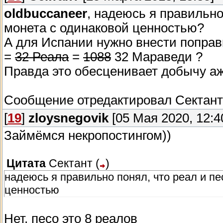
oldbuccaneer
, надеюсь я правильно 
монета с одинаковой ценностью?
А для Испании нужно внести поправк
=
32 Реала
=
1088
32 Мараведи ?
Правда это обесценивает добычу аж 
Сообщение отредактировал
Сектант
[
19
]
zloysnegovik
[05 Мая 2020, 12:4
Займёмся некропостингом))
Цитата
Сектант
(
)
надеюсь я правильно понял, что реал и пе
ценностью
Нет, песо это 8 реалов