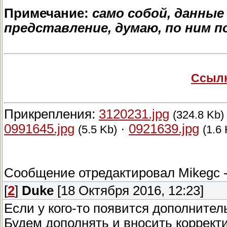
Примечание:
само собой, данны
представление, думаю, по ним 
Ссылк
Прикрепления:
3120231.jpg
(324.8 Kb)
0991645.jpg
·
0921639.jpg
(5.5 Kb)
(1.6
Сообщение отредактировал
Mikegc
[
2
]
Duke
[18 Октября 2016, 12:23]
Если у кого-то появится дополнител
Будем дополнять и вносить коррект