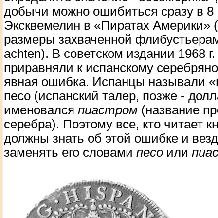
добычи можно ошибиться сразу в 8 
Эксквемелин в «Пиратах Америки» (г
размеры захваченной флибустьерам
achten). В советском издании 1968 
приравняли к испанскому серебряному
явная ошибка. Испанцы называли «в
песо (испанский талер, позже - долл
именовался
пиастром
(название пр
серебра). Поэтому все, кто читает 
должны знать об этой ошибке и везд
заменять его словами
песо
или
пиа