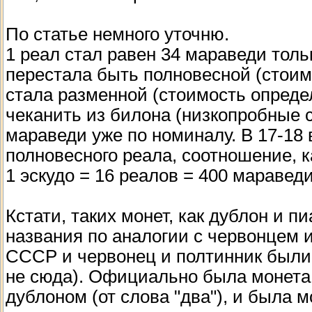
По статье немного уточню.
1 реал стал равен 34 мараведи тольк
перестала быть полновесной (стоим
стала разменной (стоимость опреде
чеканить из билона (низкопробные 
мараведи уже по номиналу. В 17-18 
полновесного реала, соотношение, к
1 эскудо = 16 реалов = 400 мараведи
Кстати, таких монет, как дублон и п
названия по аналогии с червонцем и
СССР и червонец и полтинник были
не сюда). Официально была монета 
дублоном (от слова "два"), и была м