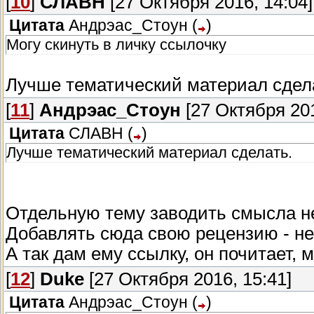
[
10
]
СЛАВН
[27 Октября 2016, 14:04]
Цитата
Андрэас_Стоун
(
)
Могу скинуть в личку ссылочку
Лучше тематический материал сдел
[
11
]
Андрэас_Стоун
[27 Октября 201
Цитата
СЛАВН
(
)
Лучше тематический материал сделать.
Отдельную тему заводить смысла нет
Добавлять сюда свою рецензию - не 
А так дам ему ссылку, он почитает, 
[
12
]
Duke
[27 Октября 2016, 15:41]
Цитата
Андрэас_Стоун
(
)