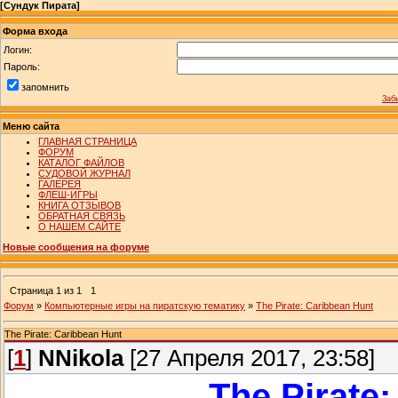
[
Сундук Пирата
]
Форма входа
Логин:
Пароль:
запомнить
Заб
Меню сайта
ГЛАВНАЯ СТРАНИЦА
ФОРУМ
КАТАЛОГ ФАЙЛОВ
СУДОВОЙ ЖУРНАЛ
ГАЛЕРЕЯ
ФЛЕШ-ИГРЫ
КНИГА ОТЗЫВОВ
ОБРАТНАЯ СВЯЗЬ
О НАШЕМ САЙТЕ
Новые сообщения на форуме
Страница
1
из
1
1
Форум
»
Компьютерные игры на пиратскую тематику
»
The Pirate: Caribbean Hunt
The Pirate: Caribbean Hunt
[
1
]
NNikola
[27 Апреля 2017, 23:58]
The Pirate