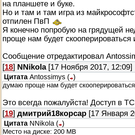
на планшете и буке.
Но и там и там игра из майкрософтст
отпилен ПвП
Я конечно попробую на грядущей не
проще нам будет скооперироваться
Сообщение отредактировал
Antossi
[
18
]
NNikola
[17 Ноября 2017, 12:09]
Цитата
Antossimys
(
)
думаю проще нам будет скооперироватьс
Это всегда пожалуйста! Доступ в ТС 
[
19
]
дмитрий18корсар
[17 Января 2
Цитата
NNikola
(
)
Место на диске: 200 MB