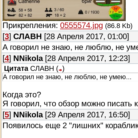
Прикрепления:
0555574.jpg
(86.8 Kb)
[
3
]
СЛАВН
[28 Апреля 2017, 01:00]
А говорил не знаю, не люблю, не ум
[
4
]
NNikola
[28 Апреля 2017, 12:23]
Цитата
СЛАВН
(
)
А говорил не знаю, не люблю, не умею...
Когда это?
Я говорил, что обзор можно писать к
[
5
]
NNikola
[29 Апреля 2017, 16:50]
Появилось еще 2 "лишних" корабли