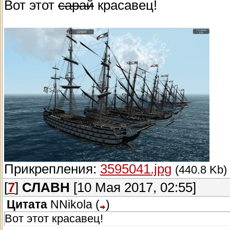
Вот этот
сарай
красавец!
Прикрепления:
3595041.jpg
(440.8 Kb)
[
7
]
СЛАВН
[10 Мая 2017, 02:55]
Цитата
NNikola
(
)
Вот этот красавец!