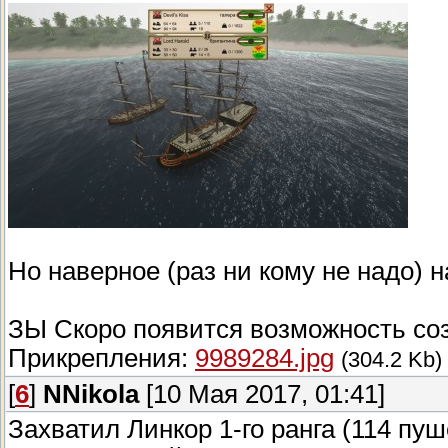
Но наверное (раз ни кому не надо) н
ЗЫ Скоро появится возможность созд
Прикрепления:
9989284.jpg
(304.2 Kb)
[
6
]
NNikola
[10 Мая 2017, 01:41]
Захватил Линкор 1-го ранга (114 пуше