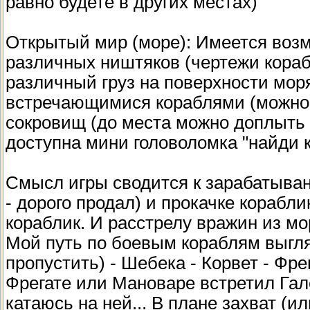
равно будете в других местах)
Открытый мир (море): Имеется возм
различных ништяков (чертежи кораб
различный груз на поверхности мор
встречающимися кораблями (можно 
сокровищ (до места можно доплыть 
доступна мини головоломка "найди к
Смысл игры сводится к зарабатыва
- дорого продал) и прокачке корабл
кораблик. И расстрелу вражин из мо
Мой путь по боевым кораблям выгля
пропустить) - Шебека - Корвет - Фрег
Фрегате или Мановаре встретил Гале
катаюсь на ней... В плане захват (и