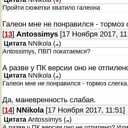
Пройти сюжетки хватило галеона
Галеон мне не понравился - тормоз с
[
13
]
Antossimys
[17 Ноября 2017, 11
Цитата
NNikola
(
)
Antossimys, ПВП покатаемся?
А разве у ПК версии оно не отпилен
Цитата
NNikola
(
)
Галеон мне не понравился - тормоз слегка.
Да, маневренность слабая.
[
14
]
NNikola
[17 Ноября 2017, 11:51]
Цитата
Antossimys
(
)
А разве у ПК версии оно не отпилено? Или