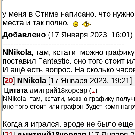
у меня в Стиме написано, что нужно 
места и так полно.
Добавлено
(17 Января 2023, 16:01)
---------------------------------------------
NNikola
, там, кстати, можно график
поставил Fantastic, оно того стоит 
И ещё есть вопрос. На сколько часо
[
20
]
NNikola
[17 Января 2023, 19:21]
Цитата
дмитрий18корсар
(
)
NNikola, там, кстати, можно графику получ
оно того стоит или графон будет комп наг
Когда я игрался, вроде не было еще
[
21
]
дмитрий18корсар
[17 Января 2