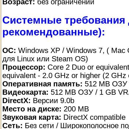
Возраст:
без ограничений
Системные требования 
рекомендованные):
ОС:
Windows XP / Windows 7, ( Mac 
для Linux или Steam OS)
Процессор:
Core 2 Duo or equivalent
equivalent - 2.0 GHz or higher (2 GH
Оперативная память:
512 MB ОЗУ 
Видеокарта:
512 MB ОЗУ / 1 GB V
DirectX:
Версии 9.0b
Место на диске:
200 MB
Звуковая карта:
DirectX compatible
Сеть:
Без сети / Широкополосное по