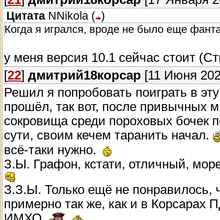
Цитата
NNikola
(
)
Когда я игрался, вроде не было еще фанта
у меня версия 10.1 сейчас стоит (С
[
22
]
дмитрий18корсар
[11 Июня 202
Решил я попробовать поиграть в эту
прошёл, так вот, после привычных 
сокровища среди пороховых бочек по
сути, своим кечем таранить начал.
всё-таки нужно.
З.Ы. Графон, кстати, отличный, море
З.З.Ы. Только ещё не понравилось, 
примерно так же, как и в Корсарах П
ИМХО.