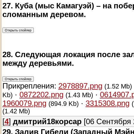
27. Куба (мыс Камагуэй) – на по
сломанным деревом.
28. Следующая локация после зал
между деревьями.
Прикрепления:
2978897.png
(1.52 Mb)
·
0872202.png
·
0614907.
Kb)
(1.43 Mb)
1960079.png
·
3315308.png
(894.9 Kb)
(1.42 Mb)
[
4
]
дмитрий18корсар
[06 Сентября 2
29. Залив Гибели (Западный Мэйн