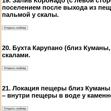
19. Залив Коронадо (с левой сто
поселением после выхода из пеще
пальмой у скалы.
20. Бухта Карупано (близ Куманы
скалами.
21. Локация пещеры близ Куманы 
– внутри пещеры в воде у каменн