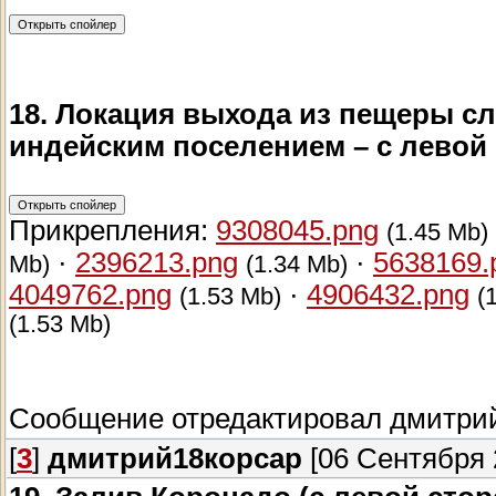
18. Локация выхода из пещеры сл
индейским поселением – с левой
Прикрепления:
9308045.png
(1.45 Mb)
·
2396213.png
·
5638169.
Mb)
(1.34 Mb)
4049762.png
·
4906432.png
(1.53 Mb)
(
(1.53 Mb)
Сообщение отредактировал
дмитри
[
3
]
дмитрий18корсар
[06 Сентября 2