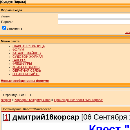
[
Сундук Пирата
]
Форма входа
Логин:
Пароль:
запомнить
Заб
Меню сайта
ГЛАВНАЯ СТРАНИЦА
ФОРУМ
КАТАЛОГ ФАЙЛОВ
СУДОВОЙ ЖУРНАЛ
ГАЛЕРЕЯ
ФЛЕШ-ИГРЫ
КНИГА ОТЗЫВОВ
ОБРАТНАЯ СВЯЗЬ
О НАШЕМ САЙТЕ
Новые сообщения на форуме
Страница
1
из
1
1
Форум
»
Корсары: Каждому Свое
»
Прохождение: Квест "Мангароса"
Прохождение: Квест "Мангароса"
[
1
]
дмитрий18корсар
[06 Сентября 2
Квест 