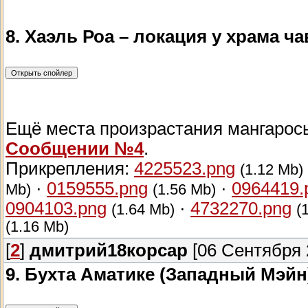
8. Хаэль Роа – локация у храма ч
Ещё места произрастания мангарос
Сообщении №4
.
Прикрепления:
4225523.png
(1.12 Mb)
·
0159555.png
·
0964419.
Mb)
(1.56 Mb)
0904103.png
·
4732270.png
(1.64 Mb)
(
(1.16 Mb)
[
2
]
дмитрий18корсар
[06 Сентября 2
9. Бухта Аматике (Западный Мэйн