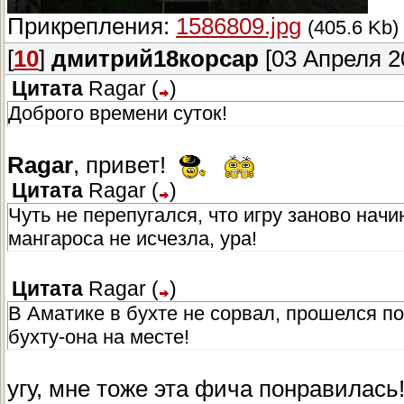
Прикрепления:
1586809.jpg
(405.6 Kb)
[
10
]
дмитрий18корсар
[03 Апреля 20
Цитата
Ragar
(
)
Доброго времени суток!
Ragar
, привет!
Цитата
Ragar
(
)
Чуть не перепугался, что игру заново начин
мангароса не исчезла, ура!
Цитата
Ragar
(
)
В Аматике в бухте не сорвал, прошелся по 
бухту-она на месте!
угу, мне тоже эта фича понравилась