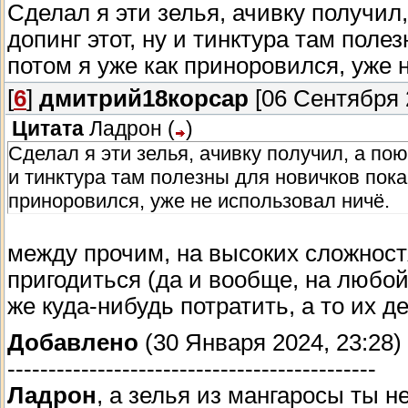
Сделал я эти зелья, ачивку получил
допинг этот, ну и тинктура там поле
потом я уже как приноровился, уже 
[
6
]
дмитрий18корсар
[06 Сентября 2
Цитата
Ладрон
(
)
Сделал я эти зелья, ачивку получил, а пою
и тинктура там полезны для новичков пока
приноровился, уже не использовал ничё.
между прочим, на высоких сложностя
пригодиться (да и вообще, на любо
же куда-нибудь потратить, а то их де
Добавлено
(30 Января 2024, 23:28)
---------------------------------------------
Ладрон
, а зелья из мангаросы ты н