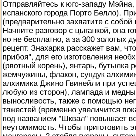
Отправляйтесь к юго-западу Мэйна, 
испанского города Порто Белло). Пр
(предварительно захватите с собой
Начните разговор с цыганкой, она го
но не бесплатно, а за 300 золотых 
рецепт. Знахарка расскажет вам, чт
прибоя", для его изготовления необ
(рвотный корень), янтарь, бутылка 
жемчужины, флакон, сундук алхимика
алхимика Джино Гвинейли при успе
любую из сторон), лампада и медны
выносливость, также с помощью нег
тяжестей (временно увеличится пок
под названием "Шквал" повышает во
неутомимость. Чтобы приготовить э