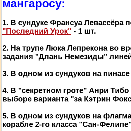
мангаросу:
1. В сундуке Франсуа Левассёра п
"Последний Урок"
- 1 шт.
2. На трупе Люка Лепрекона во в
задания "Длань Немезиды" лине
3. В одном из сундуков на пинасе
4. В "секретном гроте" Анри Тибо
выборе варианта "за Кэтрин Фокс"
5. В одном из сундуков на флагм
корабле 2-го класса "Сан-Фелипе