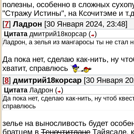
полезны, особенно в сложных сухоп
"Стражу Истины", на Ксочитэме и т.д
[
7
]
Ладрон
[30 Января 2024, 23:48]
Цитата
дмитрий18корсар
(
)
Ладрон, а зелья из мангаросы ты не стал 
Да пока нет, сделаю как-нить, ну чт
хватит, справлюсь
[
8
]
дмитрий18корсар
[30 Января 202
Цитата
Ладрон
(
)
Да пока нет, сделаю как-нить, ну чтоб квес
справлюсь
зелье на выносливость будет особе
братцем в
Теночтитлане
Тайясале, к