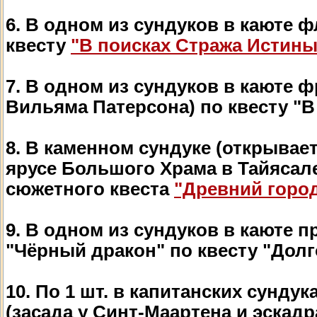
6. В одном из сундуков в каюте 
квесту
"В поисках Стража Истины
7. В одном из сундуков в каюте 
Вильяма Патерсона) по квесту "В 
8. В каменном сундуке (открывае
ярусе Большого Храма в Тайясал
сюжетного квеста
"Древний горо
9. В одном из сундуков в каюте 
"Чёрный дракон" по квесту "Долг
10. По 1 шт. в капитанских сунду
(засада у Синт-Маартена и эскад