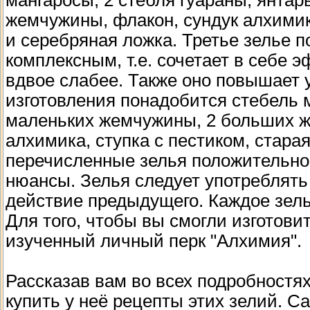
мангаросы, 2 стебля гуараны, янтар
жемчужины, флакон, сундук алхимик
и серебряная ложка. Третье зелье п
комплексным, т.е. сочетает в себе э
вдвое слабее. Также оно повышает у
изготовления понадобится стебель м
маленьких жемчужины, 2 больших ж
алхимика, ступка с пестиком, стара
перечисленные зелья положительно 
нюансы. Зелья следует употреблять
действие предыдущего. Каждое зелье
Для того, чтобы вы смогли изготови
изученный личный перк "Алхимия".
Рассказав вам во всех подробностя
купить у неё рецепты этих зелий. 