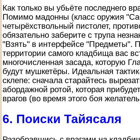
Как только вы убьёте последнего вр
Помимо мадонны (класс оружия "Са
четырёхствольный пистолет, противо
обязательно заберите с трупа незна
"Взять" в интерфейсе "Предметы". П
территории самого кладбища вас вст
многочисленная засада, которую Гл
будут мушкетёры. Идеальная тактика
склепе: сначала старайтесь вырезат
абордажной ротой, которая прибуде
врагов (во время этого боя желател
6. Поиски Тайясаля
Разобравшись с врагами на кладбищ