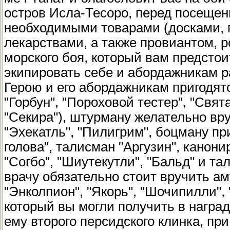
остров Исла-Тесоро, перед посещен
необходимыми товарами (досками, 
лекарствами, а также провиантом, 
морского боя, который вам предстои
экипировать себе и абордажникам 
Герою и его абордажникам пригодятс
"Горбун", "Пороховой тестер", "Свят
"Секира"), штурману желательно вр
"Эхекатль", "Пилигрим", боцману пр
голова", талисман "Аргузин", канон
"Согбо", "Шиутекутли", "Бальд" и та
врачу обязательно стоит вручить ам
"Энколпион", "Якорь", "Шочипилли", 
который вы могли получить в награ
ему второго персидского клинка, при