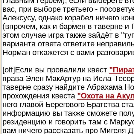
Главным Героем), если выберете вт
вас, при выборе третьего - посовет
Алексусу, однако корабел ничего ко
(впрочем, как и бармен в таверне и 
этом случае игра также зайдёт в "ту
варианта ответа ответите неправильн
Норман откажется с вами разговари
[off]Если вы провалили квест
"Пират
права Элен МакАртур на Исла-Тесоро
таверне сразу найдите Абрахама Но
прохождения квеста
"Охота на Аку
него главой Берегового Братства ст
информацию вы также сможете получ
резиденцию и говорить там с Марку
вам ничего рассказать про Мигеля Ди