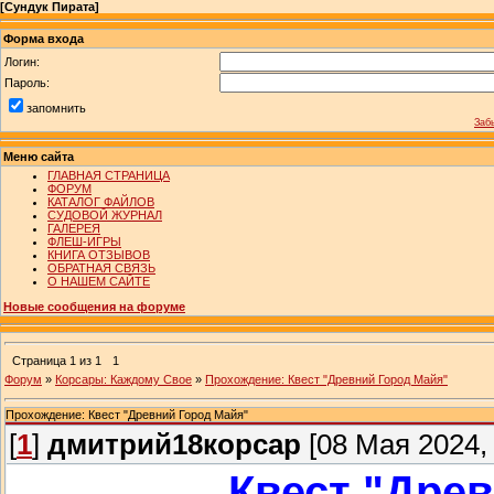
[
Сундук Пирата
]
Форма входа
Логин:
Пароль:
запомнить
Заб
Меню сайта
ГЛАВНАЯ СТРАНИЦА
ФОРУМ
КАТАЛОГ ФАЙЛОВ
СУДОВОЙ ЖУРНАЛ
ГАЛЕРЕЯ
ФЛЕШ-ИГРЫ
КНИГА ОТЗЫВОВ
ОБРАТНАЯ СВЯЗЬ
О НАШЕМ САЙТЕ
Новые сообщения на форуме
Страница
1
из
1
1
Форум
»
Корсары: Каждому Свое
»
Прохождение: Квест "Древний Город Майя"
Прохождение: Квест "Древний Город Майя"
[
1
]
дмитрий18корсар
[08 Мая 2024, 
Квест "Древ