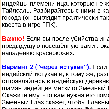
индейцы племени ица, которые не 
Тайясаль. Разбирайтесь с ними в ка
города (он выглядит практически та
квеста в игре ГПК).
Важно!
Если вы после убийства инд
предыдущую посещённую вами локац
нападению краснокожих.
Вариант 2 ("через истукан").
Если 
индейский истукан и, к тому же, раз
отправляйтесь в индейскую деревню
шаман индейцев мискито Змеиный Гл
Скажите ему, что вам нужна его пом
Змеиный Глаз скажет, чтобы Главны