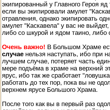
экипированный у Главного Героя яд 
если вы экипировали амулет "Каска
отравления, однако экипировать одн
амулет "Каскавела" у вас не выйде
либо со шкурой и ядом таино, либо 
Очень важно!
В Большом Храме ест
случае
нельзя наступать, ибо при н
лучшем случае, потеряет часть един
мере подъёма в храме на верхний э
ярус, ибо так же сработает "ловушка
работать до тех пор, пока вы не од
верхнем ярусе Большого Храма.
После того как вы в первый раз одо