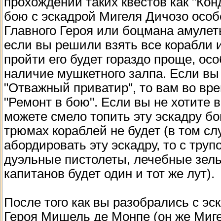
прохождении таких квестов как "Кон
бою с эскадрой Мигеля Дичозо особ
Главного Героя или боцмана амулеты
если вы решили взять все корабли и
пройти его будет гораздо проще, ос
наличие мушкетного залпа. Если вы
"Отважный приватир", то вам во вре
"Ремонт в бою". Если вы не хотите 
можете смело топить эту эскадру бо
трюмах кораблей не будет (в том сл
абордировать эту эскадру, то с труп
дуэльные пистолеты, лечебные зелья
капитанов будет один и тот же лут).
После того как вы разобрались с эс
Героя Мишель де Монпе (он же Миге