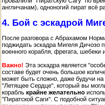
провалили "Пиратскую Сагу" по вре
англичанам), одноногий пират всё р
4. Бой с эскадрой Ми
После разговора с Абрахамом Норма
поджидать эскадра Мигеля Дичозо п
военного корабля, фрегата, шебеки 
Важно!
Эта эскадра является "особе
составе будет очень большое колич
может быть сложно, даже будучи на
"Летящее Сердце", который вы могл
корабль
крайне желательно
исполь
"Пиратской Саги". С подобной ситуа