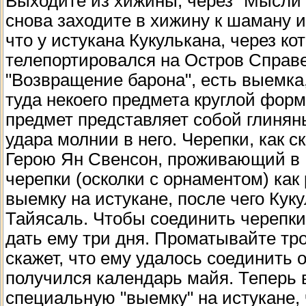
Выходите из хижины, через "Мысли в
снова заходите в хижину к шаману и
что у истукана Кукулькана, через к
телепортировался на Остров Справ
"Возвращение барона", есть выемка
туда некоего предмета круглой форм
предмет представляет собой глинян
удара молнии в него. Черепки, как 
Герою Ян Свенсон, проживающий в 
черепки (осколки с орнаментом) как 
выемку на истукане, после чего Куку
Тайясаль. Чтобы соединить черепки
дать ему три дня. Проматывайте тро
скажет, что ему удалось соединить о
получился календарь майя. Теперь 
специальную "выемку" на истукане, 