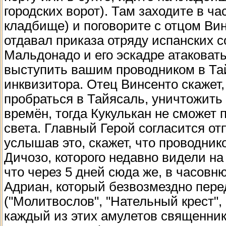
городских ворот). Там заходите в ча
кладбище) и поговорите с отцом Вин
отдавал приказа отряду испанских 
Мальдонадо и его эскадре атаковать
выступить вашим проводником в Та
инквизитора. Отец Винсенто скажет
пробраться в Тайясаль, уничтожить
времён, тогда Кукулькан не сможет 
света. Главный Герой согласится от
услышав это, скажет, что проводник
Дичозо, которого недавно видели на
что через 5 дней сюда же, в часов
Адриан, который безвозмездно пер
("Молитвослов", "Нательный крест", 
каждый из этих амулетов священник 