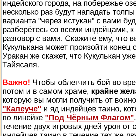
индейского города, на побережье оз
несколько раз будут нападать толп
варианта "через истукан" с вами бу
разберётесь со всеми индейцами, к
разговор с вами. Скажите ему, что вы
Кукулькана может произойти конец 
Уракан же скажет, что Кукулькан у
Тайясаля.
Важно!
Чтобы облегчить бой во вре
потом и в самом храме,
крайне жел
которую вы могли получить от воин
"Калеуче"
и яд индейцев таино, ко
по линейке
"Под Чёрным Флагом"
течение двух игровых дней урон от о
индейцев таино в течение тех же дв