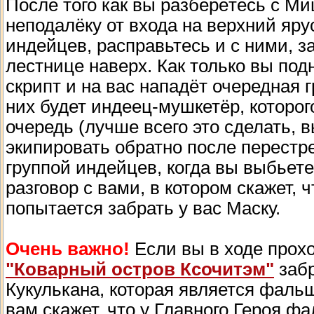
После того как вы разберётесь с Ми
неподалёку от входа на верхний яру
индейцев, расправьтесь и с ними, з
лестнице наверх. Как только вы под
скрипт и на вас нападёт очередная
них будет индеец-мушкетёр, которог
очередь (лучше всего это сделать, 
экипировать обратно после перестр
группой индейцев, когда вы выбьете
разговор с вами, в котором скажет, 
попытается забрать у вас Маску.
Очень важно!
Если вы в ходе прох
"Коварный остров Ксочитэм"
забр
Кукулькана, которая является фаль
вам скажет, что у Главного Героя ф