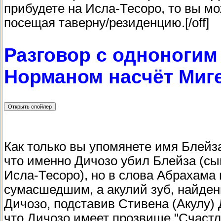
прибудете на Исла-Тесоро, то вы мо
посещая таверну/резиденцию.[/off]
Разговор с одноноги
Норманом насчёт Миге
Как только вы упомянете имя Блейз
что именно Дичозо убил Блейза (с
Исла-Тесоро), но в слова Абрахама 
сумасшедшим, а акулий зуб, найден
Дичозо, подставив Стивена (Акулу)
что Дичозо имеет прозвище "Счастл