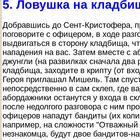
5. Ловушка на кладби
Добравшись до Сент-Кристофера, пр
поговорите с офицером, в ходе разг
выдвигаться в сторону кладбища, чт
нападения на вас. Затем вместе с 
джунгли (на развилках сначала два 
кладбища, заходите в крипту (от вх
Героя приглашал Мишель. Там спуст
непосредственно в сам склеп, где в
абордажники останутся у входа в ск
после недолгого разговора с ним про
офицеров нападут бандиты (их коли
например, на сложности "Отважный 
незнакомца, будут двое бандитов-н