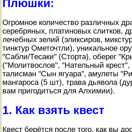
Плюшки:
Огромное количество различных дра
серебряных, платиновых слитков, д
лечебных зелий (эликсиров, миксту
тинктур Ометочтли), уникальное ор
"Сабли/Тесаки" (Сторта), оберег "К
("Молитвослов", "Нательный крест", 
талисман "Сын ягуара", амулеты "Ри
мангароса (5 шт), трава дьявола (ду
вам пригодиться для Алхимии).
1. Как взять квест
Квест берётся после того, как вы д