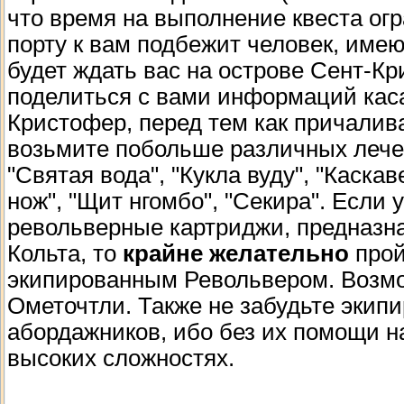
что время на выполнение квеста ог
порту к вам подбежит человек, име
будет ждать вас на острове Сент-К
поделиться с вами информаций каса
Кристофер, перед тем как причалив
возьмите побольше различных лечеб
"Святая вода", "Кукла вуду", "Каска
нож", "Щит нгомбо", "Секира". Если 
револьверные картриджи, предназн
Кольта, то
крайне желательно
прой
экипированным Револьвером. Возмо
Ометочтли. Также не забудьте экип
абордажников, ибо без их помощи н
высоких сложностях.