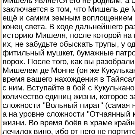
Мишель является его не родным, а 
заключается в том, что Мишель де 
ещё и самим земным воплощением К
конец света. В ходе дальнейшего ра
историю Мишеля, после которой на 
их, не забудьте обыскать трупы, у 
фитильный мушкет, бумажные патрон
порох. После того, как вы разобрал
Мишелем де Монпе (он же Кукулькан)
время вашего нахождения в Тайясал
с ним. Вступайте в бой с Кукулькан
количество единиц жизни, которое з
сложности "Вольный пират" (самая 
а на уровне сложности "Отчаянный к
жизни. Во время боёв в храме крайн
лечилок вино, ибо от него не портит