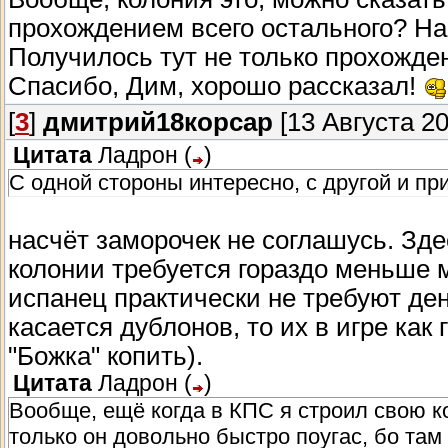
прохождением всего остального? На
Получилось тут не только прохождени
Спасибо, Дим, хорошо рассказал!
[
3
]
дмитрий18корсар
[13 Августа 20
Цитата
Ладрон
(
)
С одной стороны интересно, с другой и пр
насчёт заморочек не соглашусь. Зде
колонии требуется гораздо меньше м
испанец практически не требуют ден
касается дублонов, то их в игре как 
"Божка" копить).
Цитата
Ладрон
(
)
Вообще, ещё когда в КПС я строил свою к
только он довольно быстро поугас, бо там