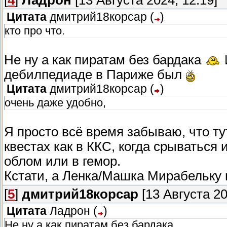
[
4
]
Ладрон
[13 Августа 2024, 12:19]
Цитата
дмитрий18корсар
(
)
кто про что.
Не ну а как пиратам без бардака
дебилпедиаде в Париже был
Цитата
дмитрий18корсар
(
)
очень даже удобно,
Я просто всё время забываю, что ту
квестах как в ККС, когда срываться 
облом или в гемор.
Кстати, а Ленка/Машка Мирабельку 
[
5
]
дмитрий18корсар
[13 Августа 20
Цитата
Ладрон
(
)
Не ну а как пиратам без бардака