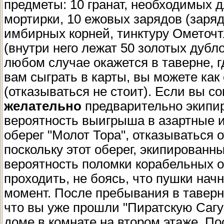
предметы: 10 гранат, необходимых 
мортирки, 10 ежовых зарядов (зарядо
имбирных корней, тинктуру Ометочт
(внутри него лежат 50 золотых дубл
любом случае окажется в таверне, 
вам сыграть в карты, вы можете как 
(отказываться не стоит). Если вы со
желательно
предварительно экипир
вероятность выигрыша в азартные иг
оберег "Молот Тора", отказываться о
поскольку этот оберег, экипированн
вероятность поломки корабельных о
проходить, не боясь, что пушки на
момент. После пребывания в таверн
что вы уже прошли "Пиратскую Сагу"
доме в комнате на втором этаже. По