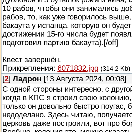
10 рабов, чтобы они занимались доб
рабов, то, как уже говорилось выше
бакаута у испанца, которую он буде
достижении 15-го числа будет появ
подготовил партию бакаута).[/off]
Квест завершён.
Прикрепления:
6071832.jpg
(314.2 Kb)
[
2
]
Ладрон
[13 Августа 2024, 00:08]
С одной стороны интересно, с друг
когда в КПС я строил свою колонию,
только он довольно быстро поугас, б
недоделано. Здесь читаю, получаетс
церковь даже построили, вот про бо
Вообще, колония это, можно сказать