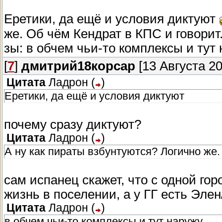
Еретики, да ещё и условия диктуют
же. Об чём Кендрат в КПС и говорит
зы: в обчем чьи-то комплексы и тут
[
7
]
дмитрий18корсар
[13 Августа 20
Цитата
Ладрон
(
)
Еретики, да ещё и условия диктуют
почему сразу диктуют?
Цитата
Ладрон
(
)
А ну как пираты взбунтуются? Логично же.
сам испанец скажет, что с одной го
жизнь в поселении, а у ГГ есть Эле
Цитата
Ладрон
(
)
в обчем чьи-то комплексы и тут наружу