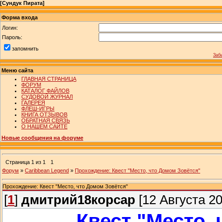
[
Сундук Пирата
]
Форма входа
Логин:
Пароль:
запомнить
Заб
Меню сайта
ГЛАВНАЯ СТРАНИЦА
ФОРУМ
КАТАЛОГ ФАЙЛОВ
СУДОВОЙ ЖУРНАЛ
ГАЛЕРЕЯ
ФЛЕШ-ИГРЫ
КНИГА ОТЗЫВОВ
ОБРАТНАЯ СВЯЗЬ
О НАШЕМ САЙТЕ
Новые сообщения на форуме
Страница
1
из
1
1
Форум
»
Caribbean Legend
»
Прохождение: Квест "Место, что Домом Зовётся"
Прохождение: Квест "Место, что Домом Зовётся"
[
1
]
дмитрий18корсар
[12 Августа 20
Квест "Место, 