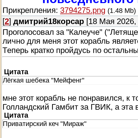
Прикрепления:
3794275.png
(1.48 Mb)
[
2
]
дмитрий18корсар
[18 Мая 2026, 
Проголосовал за "Калеуче" ("Летящее
лично для меня этот корабль явля
Теперь кратко пройдусь по остальн
Цитата
Лёгкая шебека "Мейфенг"
мне этот корабль не понравился, к 
Голландский Гамбит за ГВИК, а эта 
Цитата
Приватирский кеч "Мираж"