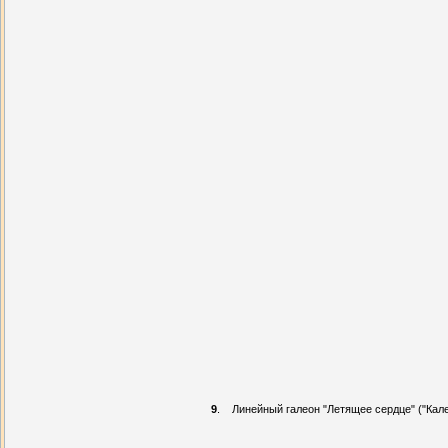
9
.
Линейный галеон "Летящее сердце" ("Кал