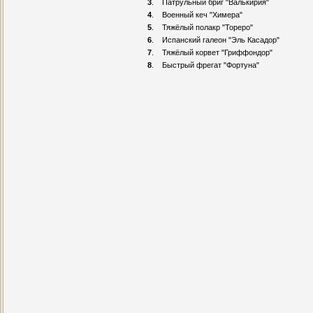
3
.
Патрульный бриг "Валькирия"
4
.
Военный кеч "Химера"
5
.
Тяжёлый полакр "Тореро"
6
.
Испанский галеон "Эль Касадор"
7
.
Тяжёлый корвет "Гриффондор"
8
.
Быстрый фрегат "Фортуна"