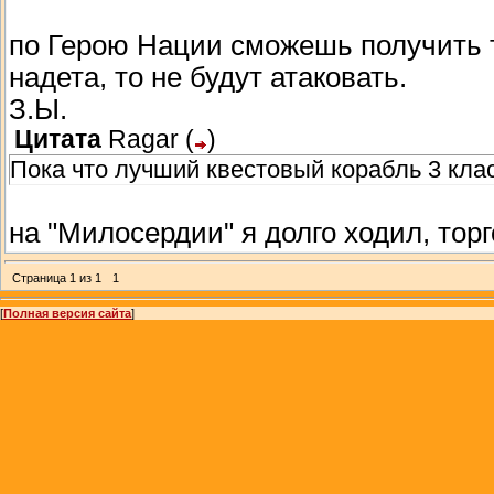
по Герою Нации сможешь получить т
надета, то не будут атаковать.
З.Ы.
Цитата
Ragar
(
)
Пока что лучший квестовый корабль 3 кла
на "Милосердии" я долго ходил, тор
Страница
1
из
1
1
[
Полная версия сайта
]