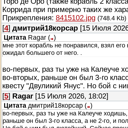
Торо де Оро (также корабль 2 класса
Коррида при примерно таких же хар
Прикрепления:
8415102.jpg
(748.4 Kb)
[
4
]
дмитрий18корсар
[15 Июля 2026
Цитата
Ragar
(
)
мне этот корабль не понравился, взял его 
ожидал большего от него. .
во-первых, раз ты уже на Калеуче хо
во-вторых, раньше он был 3-го класс
квесту "Двуликий Янус". Но бой с 
[
5
]
Ragar
[15 Июля 2026, 18:02]
Цитата
дмитрий18корсар
(
)
во-первых, раз ты уже на Калеуче ходишь, 
раньше он был 3-го класса, а не 2-го, и п