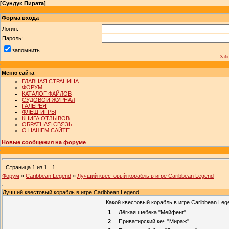
[
Сундук Пирата
]
Форма входа
Логин:
Пароль:
запомнить
Заб
Меню сайта
ГЛАВНАЯ СТРАНИЦА
ФОРУМ
КАТАЛОГ ФАЙЛОВ
СУДОВОЙ ЖУРНАЛ
ГАЛЕРЕЯ
ФЛЕШ-ИГРЫ
КНИГА ОТЗЫВОВ
ОБРАТНАЯ СВЯЗЬ
О НАШЕМ САЙТЕ
Новые сообщения на форуме
Страница
1
из
1
1
Форум
»
Caribbean Legend
»
Лучший квестовый корабль в игре Caribbean Legend
Лучший квестовый корабль в игре Caribbean Legend
Какой квестовый корабль в игре Caribbean Le
1
.
Лёгкая шебека "Мейфенг"
2
.
Приватирский кеч "Мираж"