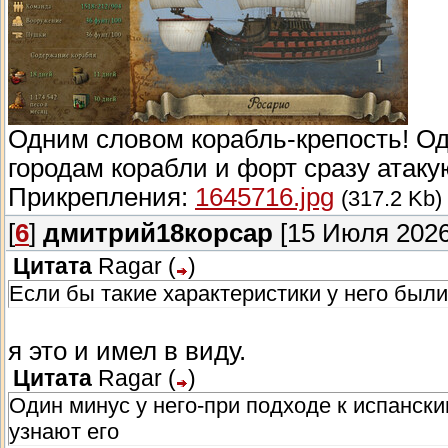
Одним словом корабль-крепость! Од
городам корабли и форт сразу атаку
Прикрепления:
1645716.jpg
(317.2 Kb)
[
6
]
дмитрий18корсар
[15 Июля 2026
Цитата
Ragar
(
)
Если бы такие характеристики у него были 
я это и имел в виду.
Цитата
Ragar
(
)
Один минус у него-при подходе к испански
узнают его