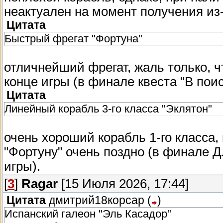
неактуален на момент получения из
Цитата
Быстрый фрегат "Фортуна"
отличнейший фрегат, жаль только, ч
конце игры (в финале квеста "В пои
Цитата
Линейный корабль 3-го класса "Эклятон"
очень хороший корабль 1-го класса, 
"Фортуну" очень поздно (в финале Д
игры).
[
3
]
Ragar
[15 Июля 2026, 17:44]
Цитата
дмитрий18корсар
(
)
Испанский галеон "Эль Касадор"