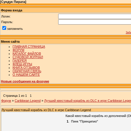
[
Сундук Пирата
]
Форма входа
Логин:
Пароль:
запомнить
Заб
Меню сайта
ГЛАВНАЯ СТРАНИЦА
ФОРУМ
КАТАЛОГ ФАЙЛОВ
СУДОВОЙ ЖУРНАЛ
ГАЛЕРЕЯ
ФЛЕШ-ИГРЫ
КНИГА ОТЗЫВОВ
ОБРАТНАЯ СВЯЗЬ
О НАШЕМ САЙТЕ
Новые сообщения на форуме
Страница
1
из
1
1
Форум
»
Caribbean Legend
»
Лучший квестовый корабль из DLC в игре Caribbean Lege
Лучший квестовый корабль из DLC в игре Caribbean Legend
Какой квестовый корабль из дополнений (D
1
.
Пинк "Принципио"