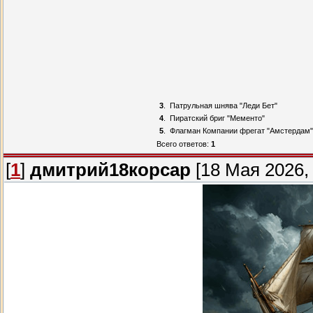
3
.
Патрульная шнява "Леди Бет"
4
.
Пиратский бриг "Мементо"
5
.
Флагман Компании фрегат "Амстердам"
Всего ответов:
1
[
1
]
дмитрий18корсар
[18 Мая 2026, 