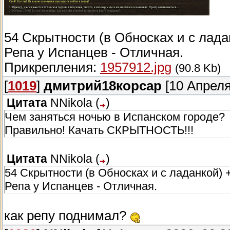
54 Скрытности (в Обносках и с ладан
Репа у Испанцев - Отличная.
Прикрепления:
1957912.jpg
(90.8 Kb)
[
1019
]
дмитрий18корсар
[10 Апреля
Цитата
NNikola
(
)
Чем заняться ночью в Испанском городе?
Правильно! Качать СКРЫТНОСТЬ!!!
Цитата
NNikola
(
)
54 Скрытности (в Обносках и с ладанкой) +
Репа у Испанцев - Отличная.
как репу поднимал?