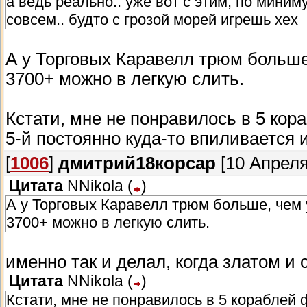
а ведь реально.. уже вот с этим, по мини
совсем.. будто с грозой морей игрешь хех
А у Торговых Каравелл трюм больше,
3700+ можно в легкую слить.
Кстати, мне не понравилось в 5 кора
5-й постоянно куда-то впиливается 
[
1006
]
дмитрий18корсар
[10 Апреля
Цитата
NNikola
(
)
А у Торговых Каравелл трюм больше, чем у
3700+ можно в легкую слить.
именно так и делал, когда златом 
Цитата
NNikola
(
)
Кстати, мне не понравилось в 5 кораблей ф