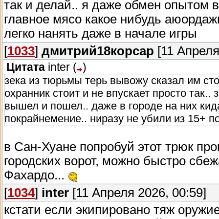
так и делай.. я даже обмен опытом 
главное мясо какое нибудь аюордажн
легко нанять даже в начале игры
[
1033
]
дмитрий18корсар
[11 Апреля
Цитата
inter
(
)
зека из тюрьмы терь вывожу сказал им ст
охранник стоит и не впускает просто так..
вышел и пошел.. даже в городе на них кида
покрайнемение.. ниразу не убили из 15+ п
в Сан-Хуане попробуй этот трюк пр
городских ворот, можно быстро сбеж
Фахардо...
[
1034
]
inter
[11 Апреля 2026, 00:59]
кстати если экипировано тяж оружие