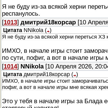
Я не буду из-за всякой херни переть
респанулось.
[
1013
]
дмитрий18корсар
[10 Апреля
Цитата
NNikola
(
)
Я не буду из-за всякой херни переться ХЗ 
ИМХО, в начале игры стоит заморач
по сути, пофиг, а вот в начале игры 
[
1014
]
NNikola
[10 Апреля 2026, 20:0
Цитата
дмитрий18корсар
(
)
ИМХО, в начале игры стоит заморачиваться
пофиг, а вот в начале игры мне всякая хрен
Это у тебя в начале игры за Блада 