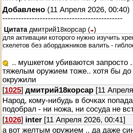
Добавлено
(11 Апреля 2026, 00:40)
---------------------------------------------
Цитата
дмитрий18корсар
(
)
для активации которого нужно изучить хре
скелетов без абордажников валить - гиблое
.. мушкетом убиваются запросто ..
тяжелым оружием тоже.. хотя бы до 2
окружили
[
1025
]
дмитрий18корсар
[11 Апреля
Народ, кому-нибудь в бочках попад
подобрал - ни ножа, ни сосуда не вс
[
1026
]
inter
[11 Апреля 2026, 00:41]
а вот желтым оружием .. да даже син