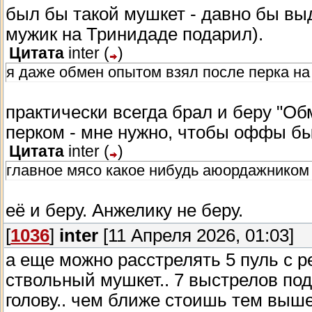
был бы такой мушкет - давно бы вы
мужик на Тринидаде подарил).
Цитата
inter
(
)
я даже обмен опытом взял после перка на
практически всегда брал и беру "
перком - мне нужно, чтобы оффы бы
Цитата
inter
(
)
главное мясо какое нибудь аюордажником в
её и беру. Анжелику не беру.
[
1036
]
inter
[11 Апреля 2026, 01:03]
а еще можно расстрелять 5 пуль с р
ствольный мушкет.. 7 выстрелов подр
голову.. чем ближе стоишь тем выш