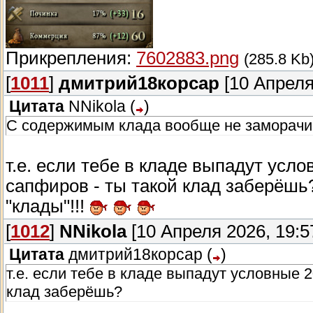
Прикрепления:
7602883.png
(285.8 Kb
[
1011
]
дмитрий18корсар
[10 Апреля
Цитата
NNikola
(
)
С содержимым клада вообще не заморачи
т.е. если тебе в кладе выпадут усл
сапфиров - ты такой клад заберёш
"клады"!!!
[
1012
]
NNikola
[10 Апреля 2026, 19:5
Цитата
дмитрий18корсар
(
)
т.е. если тебе в кладе выпадут условные 
клад заберёшь?