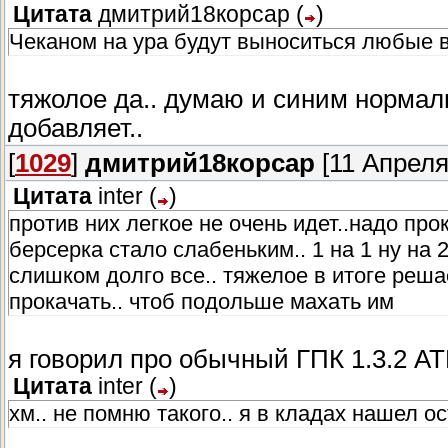
Цитата
дмитрий18корсар
(
)
Чеканом на ура будут выноситься любые в
тяжолое да.. думаю и синим нормаль
добавляет..
[
1029
]
дмитрий18корсар
[11 Апреля
Цитата
inter
(
)
против них легкое не очень идет..надо про
берсерка стало слабеньким.. 1 на 1 ну на 2
слишком долго все.. тяжелое в итоге реша
прокачать.. чтоб подольше махать им
я говорил про обычный ГПК 1.3.2 АТР
Цитата
inter
(
)
хм.. не помню такого.. я в кладах нашел о