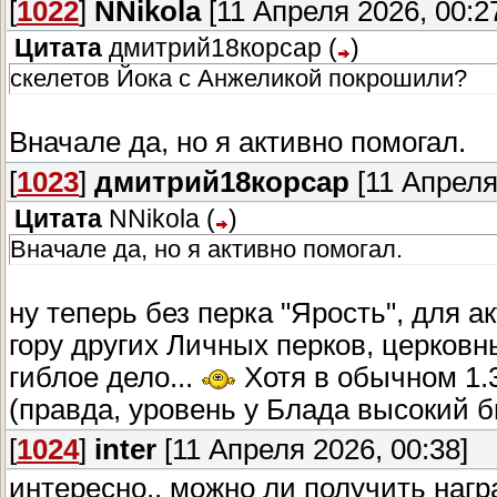
[
1022
]
NNikola
[11 Апреля 2026, 00:2
Цитата
дмитрий18корсар
(
)
скелетов Йока с Анжеликой покрошили?
Вначале да, но я активно помогал.
[
1023
]
дмитрий18корсар
[11 Апреля
Цитата
NNikola
(
)
Вначале да, но я активно помогал.
ну теперь без перка "Ярость", для а
гору других Личных перков, церковн
гиблое дело...
Хотя в обычном 1.3
(правда, уровень у Блада высокий б
[
1024
]
inter
[11 Апреля 2026, 00:38]
интересно.. можно ли получить нагр