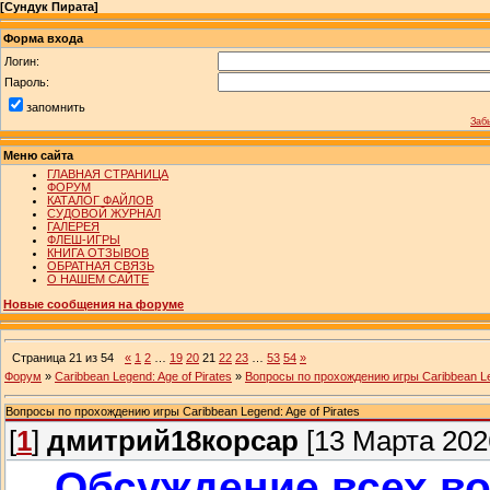
[
Сундук Пирата
]
Форма входа
Логин:
Пароль:
запомнить
Заб
Меню сайта
ГЛАВНАЯ СТРАНИЦА
ФОРУМ
КАТАЛОГ ФАЙЛОВ
СУДОВОЙ ЖУРНАЛ
ГАЛЕРЕЯ
ФЛЕШ-ИГРЫ
КНИГА ОТЗЫВОВ
ОБРАТНАЯ СВЯЗЬ
О НАШЕМ САЙТЕ
Новые сообщения на форуме
Страница
21
из
54
«
1
2
…
19
20
21
22
23
…
53
54
»
Форум
»
Caribbean Legend: Age of Pirates
»
Вопросы по прохождению игры Caribbean Leg
Вопросы по прохождению игры Caribbean Legend: Age of Pirates
[
1
]
дмитрий18корсар
[13 Марта 2026
Обсуждение всех в