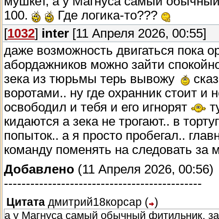
мушкет, а у Магнуса самый обычный
100.
Где логика-то???
[
1032
]
inter
[11 Апреля 2026, 00:55]
даже возможность двигаться пока ор
абордажников можно зайти спокойно 
зека из тюрьмы терь вывожу
сказ
воротами.. ну где охранник стоит и н
освободил и тебя и его игнорят
ту
кидаются а зека не трогают.. в торт
попыток.. а я просто пробегал.. гл
команду поменять на следовать за мн
Добавлено
(11 Апреля 2026, 00:56)
---------------------------------------------
Цитата
дмитрий18корсар
(
)
а у Магнуса самый обычный фитильник, зат