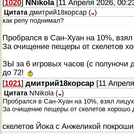
[
1020
]
NNikola
[11 Апреля 2026, 00:2
Цитата
дмитрий18корсар
(
)
как репу поднимал?
Пробрался в Сан-Хуан на 10%, взял 
За очищение пещеры от скелетов хо
ЗЫ за 6 игровых часов (с полуночи д
до 72!
[
1021
]
дмитрий18корсар
[11 Апреля
Цитата
NNikola
(
)
Пробрался в Сан-Хуан на 10%, взял лицуху
За очищение пещеры от скелетов хорошо 
скелетов Йока с Анжеликой покрош