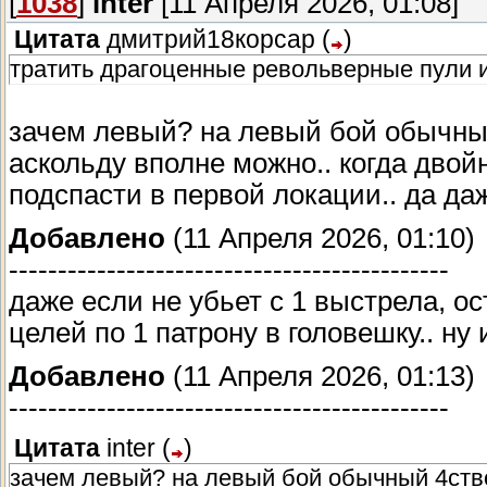
[
1038
]
inter
[11 Апреля 2026, 01:08]
Цитата
дмитрий18корсар
(
)
тратить драгоценные револьверные пули и
зачем левый? на левый бой обычный 
аскольду вполне можно.. когда двой
подспасти в первой локации.. да да
Добавлено
(11 Апреля 2026, 01:10)
---------------------------------------------
даже если не убьет с 1 выстрела, ос
целей по 1 патрону в головешку.. н
Добавлено
(11 Апреля 2026, 01:13)
---------------------------------------------
Цитата
inter
(
)
зачем левый? на левый бой обычный 4ство