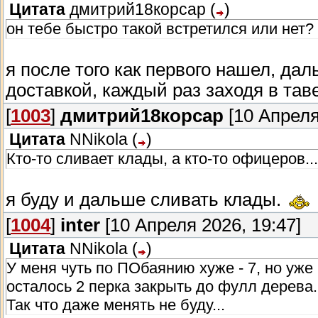
Цитата
дмитрий18корсар
(
)
он тебе быстро такой встретился или нет?
я после того как первого нашел, да
доставкой, каждый раз заходя в таве
[
1003
]
дмитрий18корсар
[10 Апреля
Цитата
NNikola
(
)
Кто-то сливает клады, а кто-то офицеров...
я буду и дальше сливать клады.
[
1004
]
inter
[10 Апреля 2026, 19:47]
Цитата
NNikola
(
)
У меня чуть по ПОбаянию хуже - 7, но уже 
осталось 2 перка закрыть до фулл дерева.
Так что даже менять не буду...