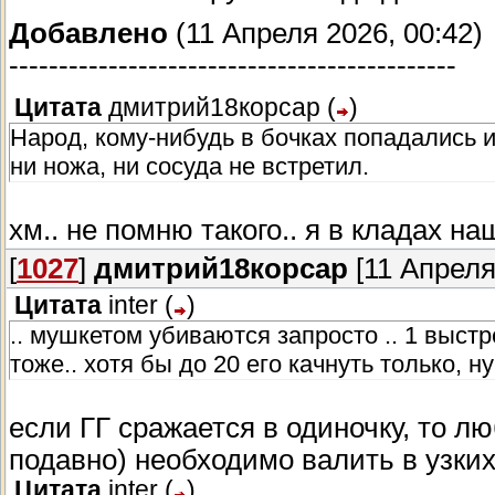
Добавлено
(11 Апреля 2026, 00:42)
---------------------------------------------
Цитата
дмитрий18корсар
(
)
Народ, кому-нибудь в бочках попадались 
ни ножа, ни сосуда не встретил.
хм.. не помню такого.. я в кладах н
[
1027
]
дмитрий18корсар
[11 Апреля
Цитата
inter
(
)
.. мушкетом убиваются запросто .. 1 выст
тоже.. хотя бы до 20 его качнуть только, н
если ГГ сражается в одиночку, то л
подавно) необходимо валить в узких
Цитата
inter
(
)