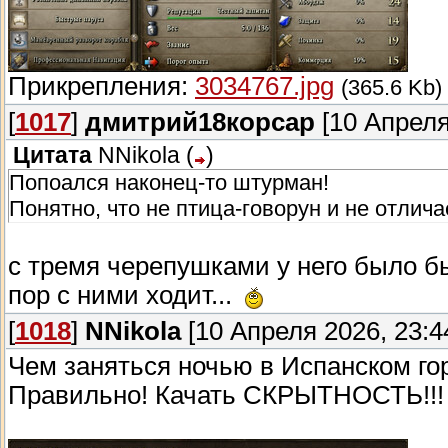
Прикрепления:
3034767.jpg
(365.6 Kb)
[
1017
]
дмитрий18корсар
[10 Апреля
Цитата
NNikola
(
)
Попоался наконец-то штурман!
Понятно, что не птица-говорун и не отлича
с тремя черепушками у него было б
пор с ними ходит...
[
1018
]
NNikola
[10 Апреля 2026, 23:4
Чем заняться ночью в Испанском го
Правильно! Качать СКРЫТНОСТЬ!!!