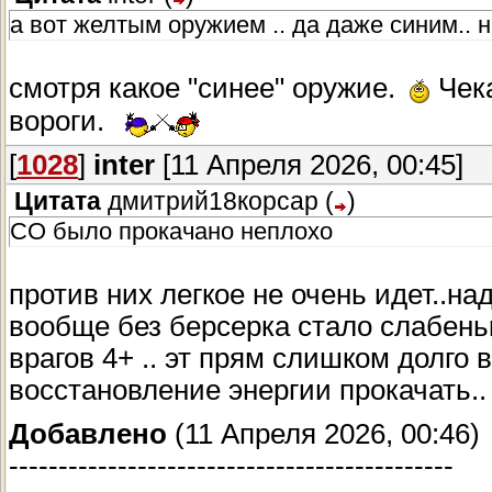
а вот желтым оружием .. да даже синим.. не
смотря какое "синее" оружие.
Чека
вороги.
[
1028
]
inter
[11 Апреля 2026, 00:45]
Цитата
дмитрий18корсар
(
)
СО было прокачано неплохо
против них легкое не очень идет..на
вообще без берсерка стало слабеньки
врагов 4+ .. эт прям слишком долго 
восстановление энергии прокачать.
Добавлено
(11 Апреля 2026, 00:46)
---------------------------------------------