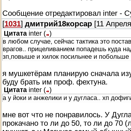
Сообщение отредактировал
inter
-
С
[
1031
]
дмитрий18корсар
[11 Апреля
Цитата
inter
(
)
в любом случае, сейчас тактика это поста
врагов.. прицеливанием попадешь куда н
зп,повыше и хилок посильнее и побольше
я мушкетёрам планирую сначала изу
буду брать им проф. фехтуна.
Цитата
inter
(
)
а у йоки и анжелики и у дугласа.. хп дофи
мне вот что не понравилось. У Дуг
прокачано то ли до 50, то ли до 70 (