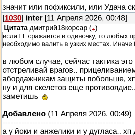
значит или пофиксили, или Удача с
[
1030
]
inter
[11 Апреля 2026, 00:48]
Цитата
дмитрий18корсар
(
)
если ГГ сражается в одиночку, то любых п
необходимо валить в узких местах. Иначе 
в любом случае, сейчас тактика это
отстреливай врагов.. прицеливание
абордажникам защиты побольше, хп
ну и для скелетов еще противоядие..
заметишь
Добавлено
(11 Апреля 2026, 00:49)
---------------------------------------------
а у йоки и анжелики и у дугласа.. 