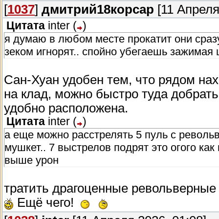
[
1037
]
дмитрий18корсар
[11 Апреля
Цитата
inter
(
)
я думаю в любом месте прокатит они сразу
зеком игнорят.. спойно убегаешь зажимая 
Сан-Хуан удобен тем, что рядом нах
на клад, можно быстро туда добрать
удобно расположена.
Цитата
inter
(
)
а еще можно расстрелять 5 пуль с револь
мушкет.. 7 выстрелов подрят это огого как
выше урон
тратить драгоценные револьверные 
Ещё чего!