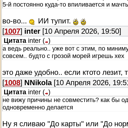
5-й постоянно куда-то впиливается и мачт
во-во...
ИИ тупит.
[
1007
]
inter
[10 Апреля 2026, 19:50]
Цитата
inter
(
)
а ведь реально.. уже вот с этим, по мини
совсем.. будто с грозой морей игрешь хех
это даже удобно.. если ктото лезит,
[
1008
]
NNikola
[10 Апреля 2026, 19:5
Цитата
inter
(
)
не вижу причины не совместить? как бы од
одновременно делается
Ну я сливаю "До карты" или "До нор