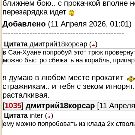
ближнем бою.. с прокачкой вполне 
перезарядка идет
Добавлено
(11 Апреля 2026, 01:01)
---------------------------------------------
Цитата
дмитрий18корсар
(
)
в Сан-Хуане попробуй этот трюк провернут
можно быстро сбежать на корабль, припар
я думаю в любом месте прокатит
стражникам.. и тебя с зеком игноря
расталкивая.
[
1035
]
дмитрий18корсар
[11 Апреля
Цитата
inter
(
)
ему можно попробовать из клада 2х ствол