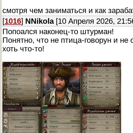
смотря чем заниматься и как зараб
[
1016
]
NNikola
[10 Апреля 2026, 21:5
Попоался наконец-то штурман!
Понятно, что не птица-говорун и не
хоть что-то!