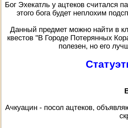
Бог Эхекатль у ацтеков считался п
этого бога будет неплохим подсп
Данный предмет можно найти в кла
квестов "В Городе Потерянных Кор
полезен, но его луч
Статуэт
В
Ачкуацин - посол ацтеков, объявляю
ск