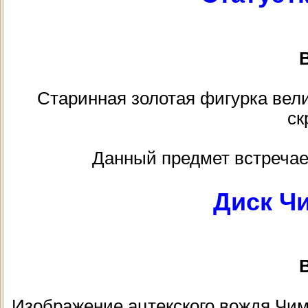
В
Старинная золотая фигурка вели
ск
Данный предмет встречае
Диск Ч
В
Изображение ацтекского вождя Чим