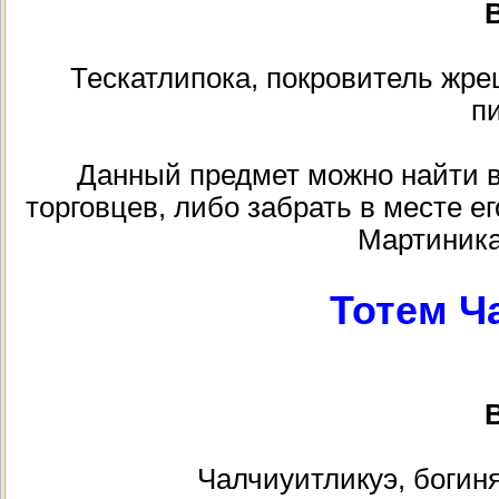
В
Тескатлипока, покровитель жре
п
Данный предмет можно найти в к
торговцев, либо забрать в месте ег
Мартиника
Тотем Ч
В
Чалчиуитликуэ, богиня