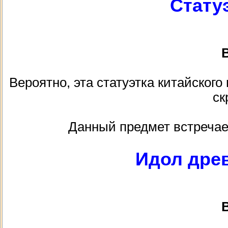
Стату
В
Вероятно, эта статуэтка китайского
ск
Данный предмет встречае
Идол дре
В