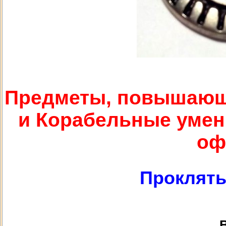
Предметы, повышающ
и Корабельные умени
оф
Проклят
В