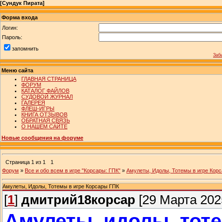
[
Сундук Пирата
]
Форма входа
Логин:
Пароль:
запомнить
Заб
Меню сайта
ГЛАВНАЯ СТРАНИЦА
ФОРУМ
КАТАЛОГ ФАЙЛОВ
СУДОВОЙ ЖУРНАЛ
ГАЛЕРЕЯ
ФЛЕШ-ИГРЫ
КНИГА ОТЗЫВОВ
ОБРАТНАЯ СВЯЗЬ
О НАШЕМ САЙТЕ
Новые сообщения на форуме
Страница
1
из
1
1
Форум
»
Все и обо всем в игре "Корсары: ГПК"
»
Амулеты, Идолы, Тотемы в игре Кор
Амулеты, Идолы, Тотемы в игре Корсары ГПК
[
1
]
дмитрий18корсар
[29 Марта 2025
Амулеты, идолы, тоте