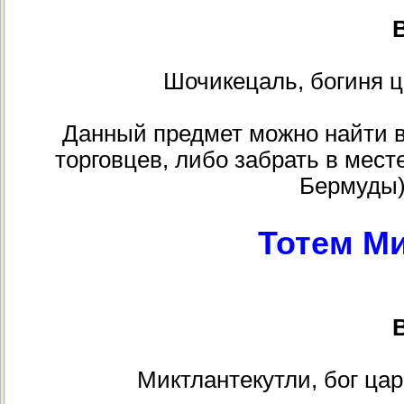
В
Шочикецаль, богиня ц
Данный предмет можно найти в к
торговцев, либо забрать в месте
Бермуды)
Тотем М
В
Миктлантекутли, бог цар