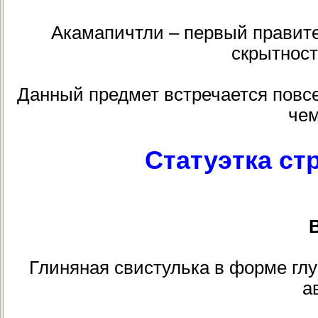
Акамапичтли – первый правите
скрытност
Данный предмет встречается повсе
чем
Статуэтка ст
В
Глиняная свистулька в форме глу
а