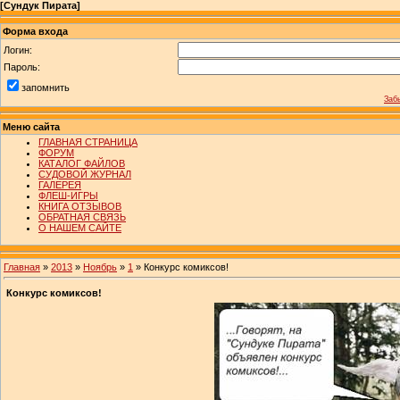
[
Сундук Пирата
]
Форма входа
Логин:
Пароль:
запомнить
Заб
Меню сайта
ГЛАВНАЯ СТРАНИЦА
ФОРУМ
КАТАЛОГ ФАЙЛОВ
СУДОВОЙ ЖУРНАЛ
ГАЛЕРЕЯ
ФЛЕШ-ИГРЫ
КНИГА ОТЗЫВОВ
ОБРАТНАЯ СВЯЗЬ
О НАШЕМ САЙТЕ
Главная
»
2013
»
Ноябрь
»
1
» Конкурс комиксов!
Конкурс комиксов!