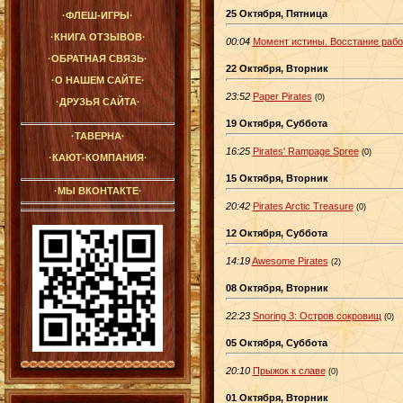
25 Октября, Пятница
·ФЛЕШ-ИГРЫ·
·КНИГА ОТЗЫВОВ·
00:04
Момент истины. Восстание рабо
·ОБРАТНАЯ СВЯЗЬ·
22 Октября, Вторник
·О НАШЕМ САЙТЕ·
23:52
Paper Pirates
(0)
·ДРУЗЬЯ САЙТА·
19 Октября, Суббота
·ТАВЕРНА·
16:25
Pirates' Rampage Spree
(0)
·КАЮТ-КОМПАНИЯ·
15 Октября, Вторник
·МЫ ВКОНТАКТЕ·
20:42
Pirates Arctic Treasure
(0)
12 Октября, Суббота
14:19
Awesome Pirates
(2)
08 Октября, Вторник
22:23
Snoring 3: Остров сокровищ
(0)
05 Октября, Суббота
20:10
Прыжок к славе
(0)
01 Октября, Вторник