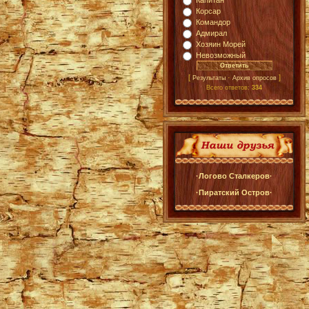
Капитан
Корсар
Командор
Адмирал
Хозяин Морей
Невозможный
[
·
]
Результаты
Архив опросов
Всего ответов:
334
·Логово Сталкеров·
·Пиратский Остров·