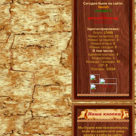
Сегодня были на сайте:
YanisD
stranger71
OBS
дмитрий18корсар
Ku33neCHIK
Зарегистрировано:
Всего:
23489
Новых за месяц:
23
Новых за неделю:
3
Новых вчера:
0
Новых сегодня:
0
В том числе:
Администраторы:
4
Модераторы:
1
Команда Тазовара:
47
VIP:
9
Корсары:
23224
Мы будем вам признательны,
если вы разместите нашу
кнопку у себя на сайте: