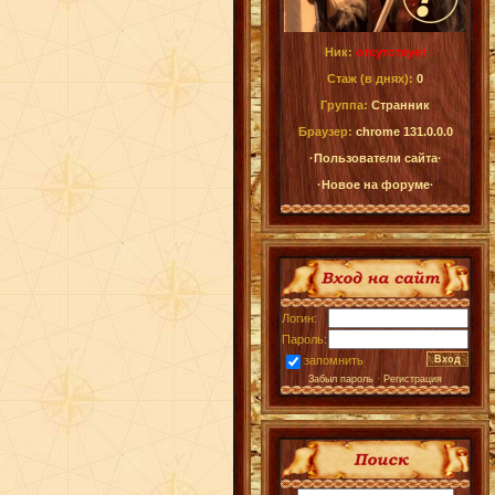
Ник:
отсутствует
Стаж (в днях):
0
Группа:
Странник
Браузер:
chrome 131.0.0.0
·Пользователи сайта·
·Новое на форуме·
Логин:
Пароль:
запомнить
Забыл пароль
·
Регистрация