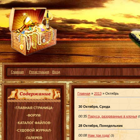
Главная
·
·
Регистрация
·
Вход
Главная
»
2013
»
Октябрь
30 Октября, Среда
·ГЛАВНАЯ СТРАНИЦА·
·ФОРУМ·
00:35
Паруса, разорванные в клочья
(
·КАТАЛОГ ФАЙЛОВ·
28 Октября, Понедельник
·СУДОВОЙ ЖУРНАЛ·
00:08
Нам три года!
(3)
·ГАЛЕРЕЯ·