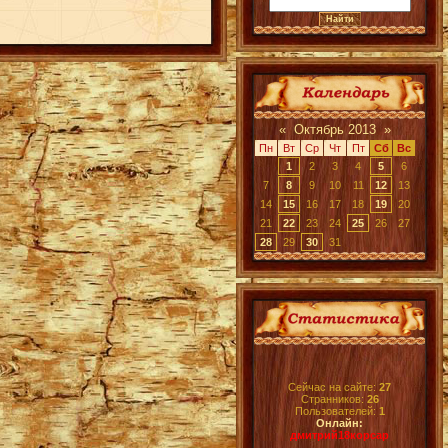
«
Октябрь 2013
»
Пн
Вт
Ср
Чт
Пт
Сб
Вс
1
2
3
4
5
6
7
8
9
10
11
12
13
14
15
16
17
18
19
20
21
22
23
24
25
26
27
28
29
30
31
Сейчас на сайте:
27
Странников:
26
Пользователей:
1
Онлайн:
дмитрий18корсар