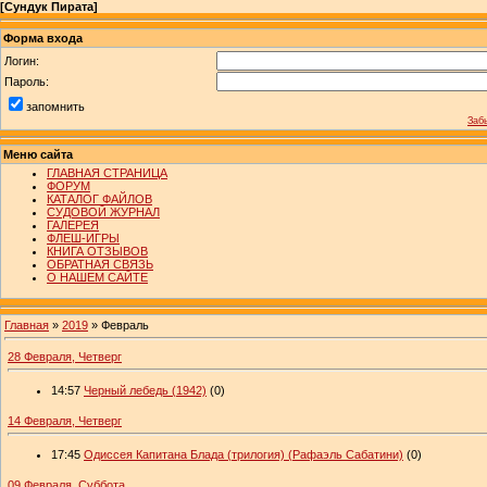
[
Сундук Пирата
]
Форма входа
Логин:
Пароль:
запомнить
Заб
Меню сайта
ГЛАВНАЯ СТРАНИЦА
ФОРУМ
КАТАЛОГ ФАЙЛОВ
СУДОВОЙ ЖУРНАЛ
ГАЛЕРЕЯ
ФЛЕШ-ИГРЫ
КНИГА ОТЗЫВОВ
ОБРАТНАЯ СВЯЗЬ
О НАШЕМ САЙТЕ
Главная
»
2019
»
Февраль
28 Февраля, Четверг
14:57
Черный лебедь (1942)
(0)
14 Февраля, Четверг
17:45
Одиссея Капитана Блада (трилогия) (Рафаэль Сабатини)
(0)
09 Февраля, Суббота