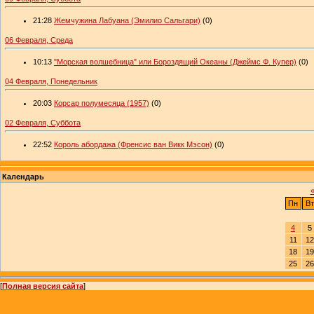
21:28
Жемчужина Лабуана (Эмилио Сальгари)
(0)
06 Февраля, Среда
10:13
"Морская волшебница" или Бороздящий Океаны (Джеймс Ф. Купер)
(0)
04 Февраля, Понедельник
20:03
Корсар полумесяца (1957)
(0)
02 Февраля, Суббота
22:52
Король абордажа (Френсис ван Викк Мэсон)
(0)
Календарь
Пн
Вт
4
5
11
12
18
19
25
26
[
Полная версия сайта
]