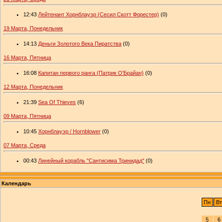
12:43
Лейтенант Хорнблауэр (Сесил Скотт Форестер)
(0)
19 Марта, Понедельник
14:13
Деньги Золотого Века Пиратства
(0)
16 Марта, Пятница
16:08
Капитан первого ранга (Патрик О'Брайан)
(0)
12 Марта, Понедельник
21:39
Sea Of Thieves
(6)
09 Марта, Пятница
10:45
Хорнблауэр / Hornblower
(0)
07 Марта, Среда
00:43
Линейный корабль "Сантисима Тринидад"
(0)
Календарь
Пн
Вт
5
6