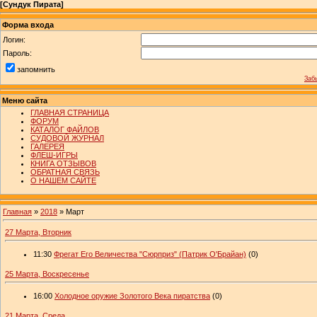
[
Сундук Пирата
]
Форма входа
Логин:
Пароль:
запомнить
Заб
Меню сайта
ГЛАВНАЯ СТРАНИЦА
ФОРУМ
КАТАЛОГ ФАЙЛОВ
СУДОВОЙ ЖУРНАЛ
ГАЛЕРЕЯ
ФЛЕШ-ИГРЫ
КНИГА ОТЗЫВОВ
ОБРАТНАЯ СВЯЗЬ
О НАШЕМ САЙТЕ
Главная
»
2018
»
Март
27 Марта, Вторник
11:30
Фрегат Его Величества "Cюрприз" (Патрик О'Брайан)
(0)
25 Марта, Воскресенье
16:00
Холодное оружие Золотого Века пиратства
(0)
21 Марта, Среда