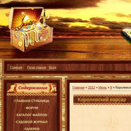
Главная
·
·
Регистрация
·
Вход
Главная
»
2012
»
Июль
»
9
» Королевск
Королевский корсар
·ГЛАВНАЯ СТРАНИЦА·
·ФОРУМ·
·КАТАЛОГ ФАЙЛОВ·
·СУДОВОЙ ЖУРНАЛ·
·ГАЛЕРЕЯ·