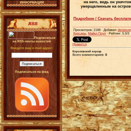
на него, ведь он уничто
ИНФОРМАЦИЯ
умерщвленным на острове 
Подробнее / Скачать бесплат
Просмотров
: 2188 ·
Добавил
:
deniskop
Корсары
,
Майкл Поуп
·
Рейтинг
:
5.0
/
3
Подписаться
на RSS-ленты новостей
Нравится
Введите ваш e-mail адрес:
Королевский корсар
Всего комментариев
:
0
Подписаться на фид