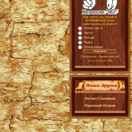
Как часто вы читаете
БУМАЖНЫЕ (а не
электронные) книги?
Очень часто
Часто
Иногда
Редко
Очень редко
[
·
]
Результаты
Архив опросов
Всего ответов:
294
·Логово Сталкеров·
·Пиратский Остров·