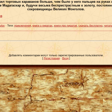
жил торговых караванов больше, чем было у него пальцев на руках и
Мадагаскар и, будучи весьма беспристрастным к золоту, постоянно
сокровищницы Великих Монголов.
но
ylov
·
Теги
:
приключения
,
книги о пиратах
,
книги про пиратов
,
скачать бесплатно
,
читат
Добавлять комментарии могут только зарегистрированные пользователи.
[
Регистрация
·
Вход
]