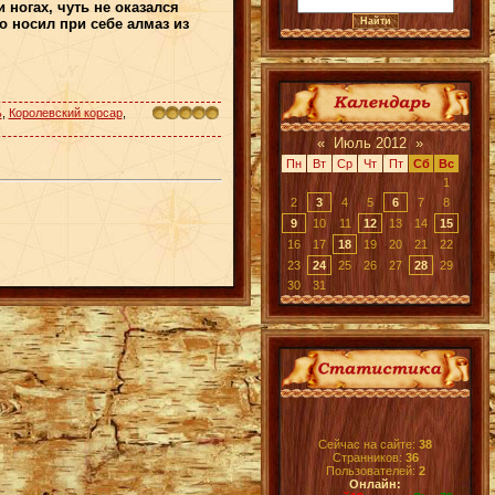
 ногах, чуть не оказался
 носил при себе алмаз из
ь
,
Королевский корсар
,
«
Июль 2012
»
Пн
Вт
Ср
Чт
Пт
Сб
Вс
1
2
3
4
5
6
7
8
9
10
11
12
13
14
15
16
17
18
19
20
21
22
23
24
25
26
27
28
29
30
31
Сейчас на сайте:
38
Странников:
36
Пользователей:
2
Онлайн: