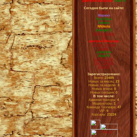
дмитрий18корсар
,
Stan79
Сегодня были на сайте:
Bussy
Маркиз
TrueTidus
Johano
NNikola
stranger71
McRousseaux
ksil
дмитрий18корсар
Серый_Корсар
Andlok
zolochev
Stan79
Ku33neCHIK
Dark_Nikolas
manul75
Зарегистрировано:
Всего:
23489
Новых за месяц:
23
Новых за неделю:
3
Новых вчера:
0
Новых сегодня:
0
В том числе:
Администраторы:
4
Модераторы:
1
Команда Тазовара:
47
VIP:
9
Корсары:
23224