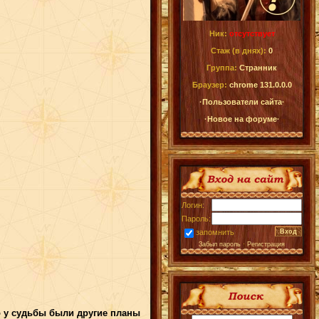
Ник:
отсутствует
Стаж (в днях):
0
Группа:
Странник
Браузер:
chrome 131.0.0.0
·Пользователи сайта·
·Новое на форуме·
Логин:
Пароль:
запомнить
Забыл пароль
·
Регистрация
о у судьбы были другие планы