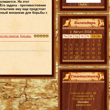
олжаются. На этот
го задача - противостояние
тплытием ему еще предстоит
енный механизм для борьбы с
«
Август 2014
»
ги про пиратов
,
Корсары
,
Пн
Вт
Ср
Чт
Пт
Сб
Вс
1
2
3
4
5
6
7
8
9
10
11
12
13
14
15
16
17
18
19
20
21
22
23
24
25
26
27
28
29
30
31
Сейчас на сайте:
22
Странников:
22
Пользователей:
0
Онлайн:
никого нет