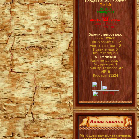
Сегодня были на сайте:
YanisD
Johano
stranger71
OBS
дмитрий18корсар
Серый_Корсар
Ku33neCHIK
Зарегистрировано:
Всего:
23489
Новых за месяц:
22
Новых за неделю:
2
Новых вчера:
0
Новых сегодня:
0
В том числе:
Администраторы:
4
Модераторы:
1
Команда Тазовара:
47
VIP:
9
Корсары:
23224
Мы будем вам признательны,