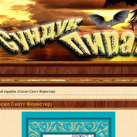
й корабль (Сесил Скотт Форестер)
сил Скотт Форестер)