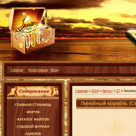
Главная
·
·
Регистрация
·
Вход
Главная
»
2014
»
Август
»
27
» Линейны
Линейный корабль (Се
·ГЛАВНАЯ СТРАНИЦА·
·ФОРУМ·
·КАТАЛОГ ФАЙЛОВ·
·СУДОВОЙ ЖУРНАЛ·
·ГАЛЕРЕЯ·