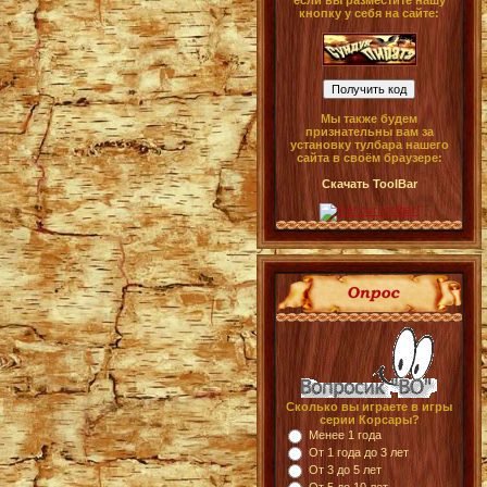
если вы разместите нашу
кнопку у себя на сайте:
Мы также будем
признательны вам за
установку тулбара нашего
сайта в своём браузере:
Скачать ToolBar
Сколько вы играете в игры
серии Корсары?
Менее 1 года
От 1 года до 3 лет
От 3 до 5 лет