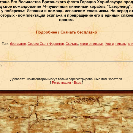
тана Его Величества Британского флота Горацио Хорнблауэра прод
д свое командование 74-пушечный линейный корабль "Сатерленд". Е
 у побережья Испании и помощь испанским союзникам. Но перед о
которых - комплектация экипажа и превращение его в единый слаж
врагом.
Подробнее / Скачать бесплатно
·
Теги
:
бесплатно
,
Сессил Скотт Форестер
,
Скачать
,
книги о пиратах
,
Книги
,
пираты
,
кни
)
Добавлять комментарии могут только зарегистрированные пользователи.
[
Регистрация
·
Вход
]