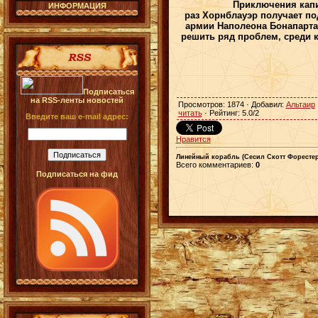
Приключения капи
ИНФОРМАЦИЯ
раз
Хорнблауэр
получает по
армии Наполеона Бонапарта
решить ряд проблем, среди 
Подписаться
на RSS-ленты новостей
Просмотров
: 1874 ·
Добавил
:
Альтаир
читать
·
Рейтинг
:
5.0
/
2
Введите ваш e-mail адрес:
Нравится
Линейный корабль (Сесил Скотт Форестер
Всего комментариев
:
0
Подписаться на фид