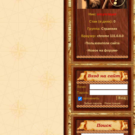
Ник:
отсутствует
Стаж (в днях):
0
Группа:
Странник
Браузер:
chrome 131.0.0.0
·Пользователи сайта·
·Новое на форуме·
Логин:
Пароль:
запомнить
Забыл пароль
·
Регистрация