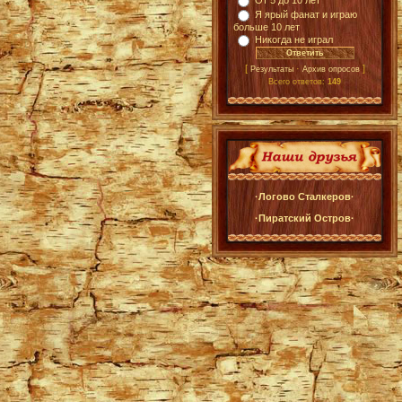
От 5 до 10 лет
Я ярый фанат и играю
больше 10 лет
Никогда не играл
[
·
]
Результаты
Архив опросов
Всего ответов:
149
·Логово Сталкеров·
·Пиратский Остров·