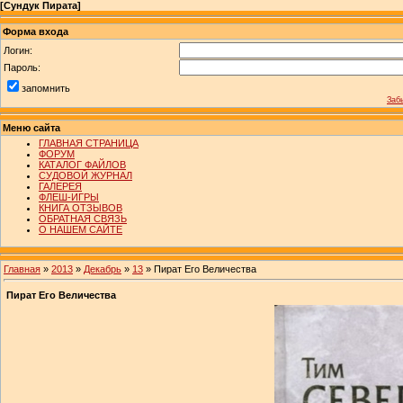
[
Сундук Пирата
]
Форма входа
Логин:
Пароль:
запомнить
Заб
Меню сайта
ГЛАВНАЯ СТРАНИЦА
ФОРУМ
КАТАЛОГ ФАЙЛОВ
СУДОВОЙ ЖУРНАЛ
ГАЛЕРЕЯ
ФЛЕШ-ИГРЫ
КНИГА ОТЗЫВОВ
ОБРАТНАЯ СВЯЗЬ
О НАШЕМ САЙТЕ
Главная
»
2013
»
Декабрь
»
13
» Пират Его Величества
Пират Его Величества