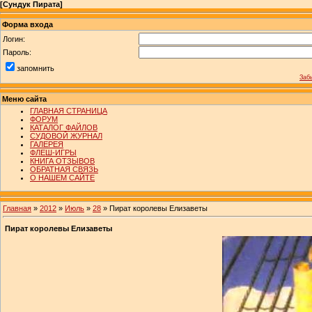
[
Сундук Пирата
]
Форма входа
Логин:
Пароль:
запомнить
Заб
Меню сайта
ГЛАВНАЯ СТРАНИЦА
ФОРУМ
КАТАЛОГ ФАЙЛОВ
СУДОВОЙ ЖУРНАЛ
ГАЛЕРЕЯ
ФЛЕШ-ИГРЫ
КНИГА ОТЗЫВОВ
ОБРАТНАЯ СВЯЗЬ
О НАШЕМ САЙТЕ
Главная
»
2012
»
Июль
»
28
» Пират королевы Елизаветы
Пират королевы Елизаветы