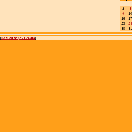
2
3
9
10
16
17
23
24
30
31
[
Полная версия сайта
]