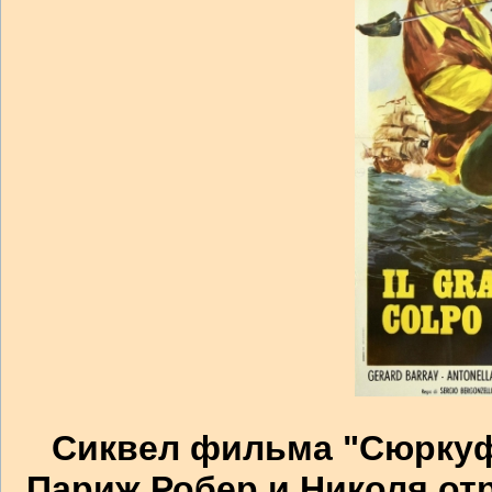
Сиквел фильма "Сюркуф,
Париж Робер и Николя от