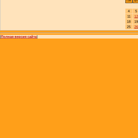
Пн
Вт
4
5
11
12
18
19
25
26
[
Полная версия сайта
]