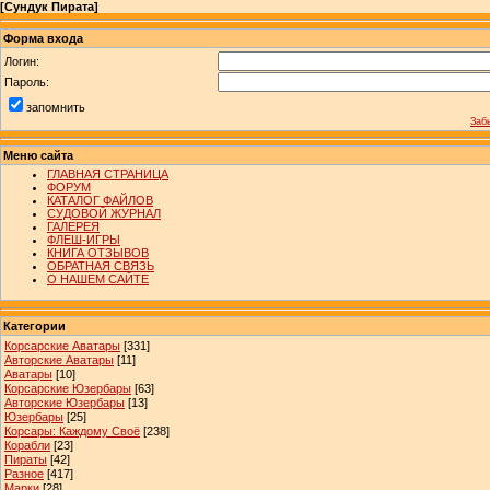
[
Сундук Пирата
]
Форма входа
Логин:
Пароль:
запомнить
Заб
Меню сайта
ГЛАВНАЯ СТРАНИЦА
ФОРУМ
КАТАЛОГ ФАЙЛОВ
СУДОВОЙ ЖУРНАЛ
ГАЛЕРЕЯ
ФЛЕШ-ИГРЫ
КНИГА ОТЗЫВОВ
ОБРАТНАЯ СВЯЗЬ
О НАШЕМ САЙТЕ
Категории
Корсарские Аватары
[331]
Авторские Аватары
[11]
Аватары
[10]
Корсарские Юзербары
[63]
Авторские Юзербары
[13]
Юзербары
[25]
Корсары: Каждому Своё
[238]
Корабли
[23]
Пираты
[42]
Разное
[417]
Марки
[28]