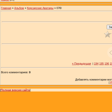
Главная
»
Альбом
»
Корсарские Аватары
» 07l0
« Предыдущая
|
194
195
196
1
Всего комментариев
:
0
Добавлять комментарии могу
[
Р
[
Полная версия сайта
]