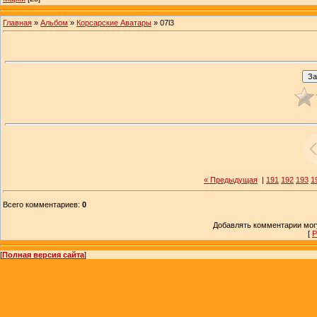
Главная
»
Альбом
»
Корсарские Аватары
» 07l3
« Предыдущая
|
191
192
193
1
Всего комментариев
:
0
Добавлять комментарии могу
[
Р
[
Полная версия сайта
]