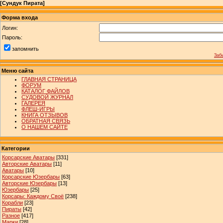
[
Сундук Пирата
]
Форма входа
Логин:
Пароль:
запомнить
Заб
Меню сайта
ГЛАВНАЯ СТРАНИЦА
ФОРУМ
КАТАЛОГ ФАЙЛОВ
СУДОВОЙ ЖУРНАЛ
ГАЛЕРЕЯ
ФЛЕШ-ИГРЫ
КНИГА ОТЗЫВОВ
ОБРАТНАЯ СВЯЗЬ
О НАШЕМ САЙТЕ
Категории
Корсарские Аватары
[331]
Авторские Аватары
[11]
Аватары
[10]
Корсарские Юзербары
[63]
Авторские Юзербары
[13]
Юзербары
[25]
Корсары: Каждому Своё
[238]
Корабли
[23]
Пираты
[42]
Разное
[417]
Марки
[28]