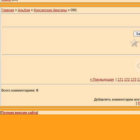
Главная
»
Альбом
»
Корсарские Аватары
» 09l1
« Предыдущая
|
171
172
173
1
Всего комментариев
:
0
Добавлять комментарии могу
[
Р
[
Полная версия сайта
]