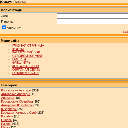
[
Сундук Пирата
]
Форма входа
Логин:
Пароль:
запомнить
Заб
Меню сайта
ГЛАВНАЯ СТРАНИЦА
ФОРУМ
КАТАЛОГ ФАЙЛОВ
СУДОВОЙ ЖУРНАЛ
ГАЛЕРЕЯ
ФЛЕШ-ИГРЫ
КНИГА ОТЗЫВОВ
ОБРАТНАЯ СВЯЗЬ
О НАШЕМ САЙТЕ
Категории
Корсарские Аватары
[331]
Авторские Аватары
[11]
Аватары
[10]
Корсарские Юзербары
[63]
Авторские Юзербары
[13]
Юзербары
[25]
Корсары: Каждому Своё
[238]
Корабли
[23]
Пираты
[42]
Разное
[417]
Марки
[28]