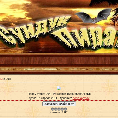
ры
» 09l4
Просмотров
: 964 |
Размеры
: 165x165px/24.5Kb
Дата
: 07 Апреля 2011 ·
Добавил
:
deniskopylov
Рейтинг
:
0.0
/
0