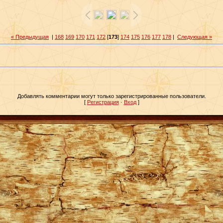
« Предыдущая
|
168
169
170
171
172
[
173
]
174
175
176
177
178
|
Следующая »
Добавлять комментарии могут только зарегистрированные пользователи.
[
Регистрация
·
Вход
]