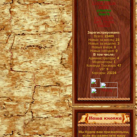
Серый_Корсар
Andlok
zolochev
Stan79
Ku33neCHIK
Dark_Nikolas
manul75
Зарегистрировано:
Всего:
23489
Новых за месяц:
23
Новых за неделю:
3
Новых вчера:
0
Новых сегодня:
0
В том числе:
Администраторы:
4
Модераторы:
1
Команда Тазовара:
47
VIP:
9
Корсары:
23224
Мы будем вам признательны,
если вы разместите нашу