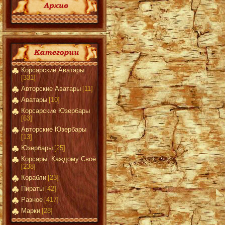
Корсарские Аватары
[331]
Авторские Аватары
[11]
Аватары
[10]
Корсарские Юзербары
[63]
Авторские Юзербары
[13]
Юзербары
[25]
Корсары: Каждому Своё
[238]
Корабли
[23]
Пираты
[42]
Разное
[417]
Марки
[28]