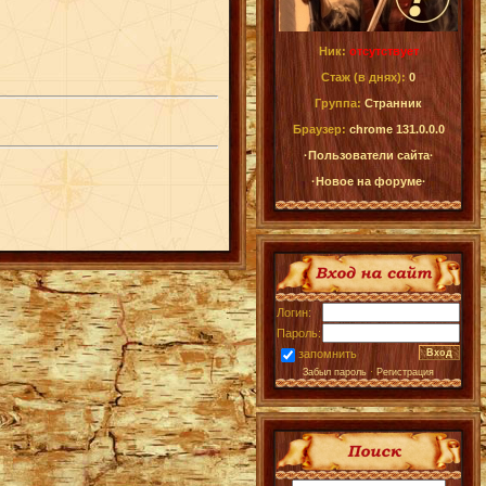
Ник:
отсутствует
Стаж (в днях):
0
Группа:
Странник
Браузер:
chrome 131.0.0.0
·Пользователи сайта·
·Новое на форуме·
Логин:
Пароль:
запомнить
Забыл пароль
·
Регистрация