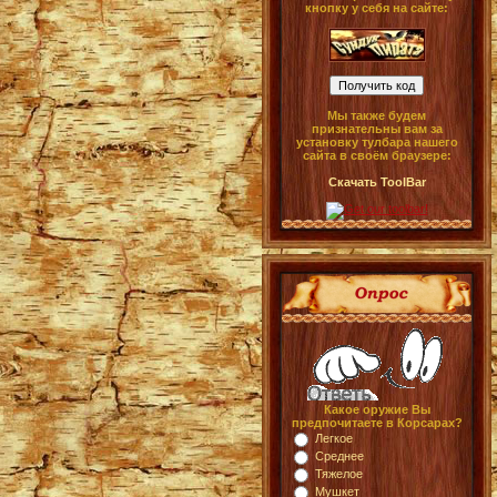
кнопку у себя на сайте:
Мы также будем
признательны вам за
установку тулбара нашего
сайта в своём браузере:
Скачать ToolBar
Какое оружие Вы
предпочитаете в Корсарах?
Легкое
Среднее
Тяжелое
Мушкет