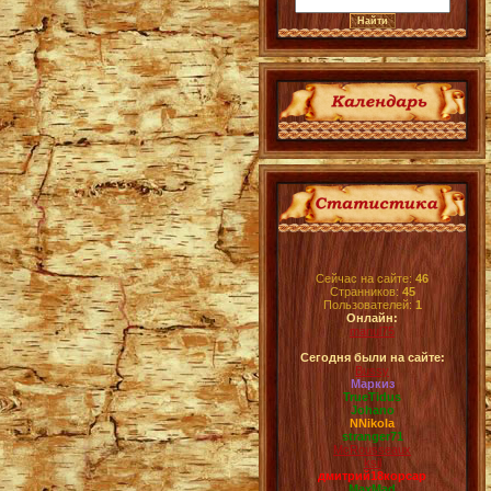
Сейчас на сайте:
46
Странников:
45
Пользователей:
1
Онлайн:
manul75
Сегодня были на сайте:
Bussy
Маркиз
TrueTidus
Johano
NNikola
stranger71
McRousseaux
ksil
дмитрий18корсар
MaxMad