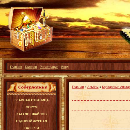
Главная
·
Галерея
·
Регистрация
·
Вход
Главная
»
Альбом
»
Корсарские Авата
·ГЛАВНАЯ СТРАНИЦА·
·ФОРУМ·
·КАТАЛОГ ФАЙЛОВ·
·СУДОВОЙ ЖУРНАЛ·
·ГАЛЕРЕЯ·