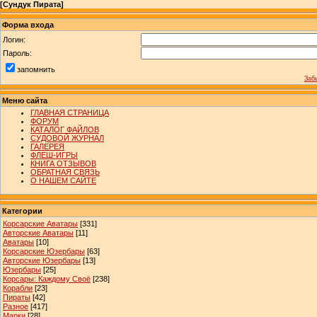
[
Сундук Пирата
]
Форма входа
Логин:
Пароль:
запомнить
Заб
Меню сайта
ГЛАВНАЯ СТРАНИЦА
ФОРУМ
КАТАЛОГ ФАЙЛОВ
СУДОВОЙ ЖУРНАЛ
ГАЛЕРЕЯ
ФЛЕШ-ИГРЫ
КНИГА ОТЗЫВОВ
ОБРАТНАЯ СВЯЗЬ
О НАШЕМ САЙТЕ
Категории
Корсарские Аватары
[331]
Авторские Аватары
[11]
Аватары
[10]
Корсарские Юзербары
[63]
Авторские Юзербары
[13]
Юзербары
[25]
Корсары: Каждому Своё
[238]
Корабли
[23]
Пираты
[42]
Разное
[417]
Марки
[28]