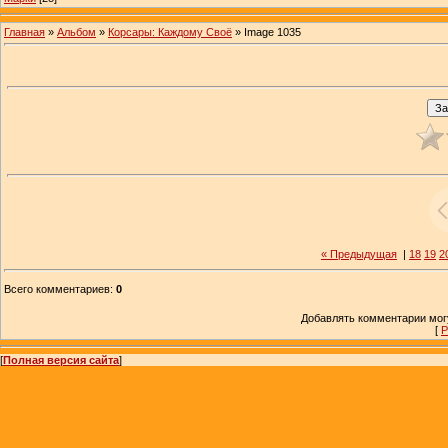
Главная
»
Альбом
»
Корсары: Каждому Своё
» Image 1035
« Предыдущая
|
18
19
2
Всего комментариев
:
0
Добавлять комментарии могу
[
Р
[
Полная версия сайта
]