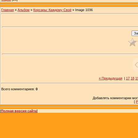
Главная
»
Альбом
»
Корсары: Каждому Своё
» Image 1036
« Предыдущая
|
17
18
1
Всего комментариев
:
0
Добавлять комментарии могу
[
Р
[
Полная версия сайта
]