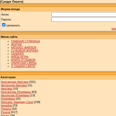
[
Сундук Пирата
]
Форма входа
Логин:
Пароль:
запомнить
Заб
Меню сайта
ГЛАВНАЯ СТРАНИЦА
ФОРУМ
КАТАЛОГ ФАЙЛОВ
СУДОВОЙ ЖУРНАЛ
ГАЛЕРЕЯ
ФЛЕШ-ИГРЫ
КНИГА ОТЗЫВОВ
ОБРАТНАЯ СВЯЗЬ
О НАШЕМ САЙТЕ
Категории
Корсарские Аватары
[331]
Авторские Аватары
[11]
Аватары
[10]
Корсарские Юзербары
[63]
Авторские Юзербары
[13]
Юзербары
[25]
Корсары: Каждому Своё
[238]
Корабли
[23]
Пираты
[42]
Разное
[417]
Марки
[28]