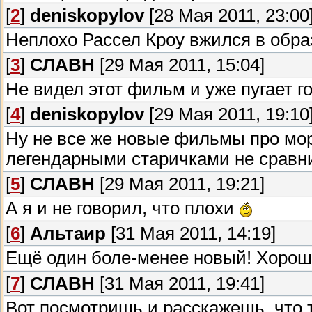
[
2
]
deniskopylov
[28 Мая 2011, 23:00
Неплохо Рассел Кроу вжился в обра
[
3
]
СЛАВН
[29 Мая 2011, 15:04]
Не видел этот фильм и уже пугает г
[
4
]
deniskopylov
[29 Мая 2011, 19:10
Ну не все же новые фильмы про мо
легендарными старичками не сравни
[
5
]
СЛАВН
[29 Мая 2011, 19:21]
А я и не говорил, что плохи
[
6
]
Альтаир
[31 Мая 2011, 14:19]
Ещё один боле-менее новый! Хорошо
[
7
]
СЛАВН
[31 Мая 2011, 19:41]
Вот посмотришь и расскажешь, что 