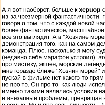
А я вот наоборот, больше к
xepuop
с
из-за чрезмерной фантастичности, 
говоря о том, что с каждой новой ч
более фантастическое, масштабное 
все это выглядит. А в "Хозяине мор
демонстрация того, как на самом де
команда. Плюс, насколько я могу с
(недавно себе марафон устроил), эт
про мистику, экшен, морские легенд
мне гораздо ближе "Хозяин морей" и
пускай в фильме нет какого-то прям
не про то. Он про то, как люди исп
именно такими являлись условия на
и внезапные проблемы, превращая ко
в семью. Ну и про роль личности - 