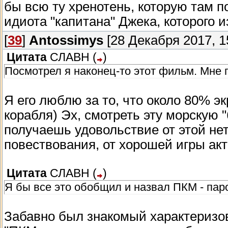
бы всю ту хренотень, которую там п
идиота "капитана" Джека, которого
[
39
]
Antossimys
[28 Декабря 2017, 1
Цитата
СЛАВН
(
)
Посмотрел я наконец-то этот фильм. Мне
Я его люблю за то, что около 80% э
корабля) Эх, смотреть эту морскую 
получаешь удовольствие от этой не
повествования, от хорошей игры акт
Цитата
СЛАВН
(
)
Я бы все это обобщил и назвал ПКМ - пар
Забавно был знакомый характеризо