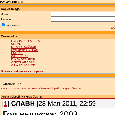
[
Сундук Пирата
]
Форма входа
Логин:
Пароль:
запомнить
Заб
Меню сайта
ГЛАВНАЯ СТРАНИЦА
ФОРУМ
КАТАЛОГ ФАЙЛОВ
СУДОВОЙ ЖУРНАЛ
ГАЛЕРЕЯ
ФЛЕШ-ИГРЫ
КНИГА ОТЗЫВОВ
ОБРАТНАЯ СВЯЗЬ
О НАШЕМ САЙТЕ
Новые сообщения на форуме
Страница
1
из
1
1
Форум
»
Фильмы о пиратах
»
Хозяин Морей: На Краю Земли
Хозяин Морей: На Краю Земли
[
1
]
СЛАВН
[28 Мая 2011, 22:59]
Год выпуска:
2003