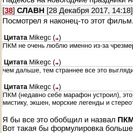
[
38
]
СЛАВН
[28 Декабря 2017, 14:18]
Посмотрел я наконец-то этот филь
Цитата
Mikegc
(
)
ПКМ не очень люблю именно из-за чрезме
Цитата
Mikegc
(
)
чем дальше, тем страннее все это выгляди
Цитата
Mikegc
(
)
ПКМ (недавно себе марафон устроил), это 
мистику, экшен, морские легенды и стерео
Я бы все это обобщил и назвал
ПКМ
Вот такая бы формулировка больше