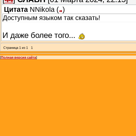
Цитата
NNikola
(
)
Доступным языком так сказать!
И даже более того...
Страница
1
из
1
1
[
Полная версия сайта
]