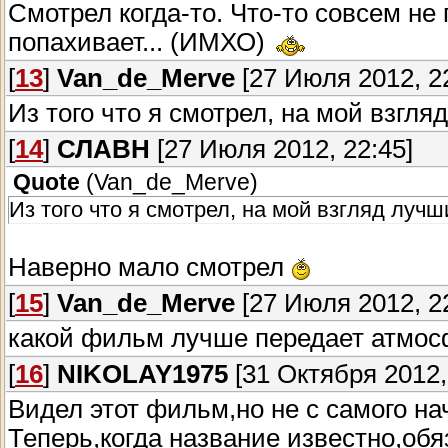
Смотрел когда-то. Что-то совсем не
попахивает... (ИМХО)
[
13
]
Van_de_Merve
[27 Июля 2012, 22
Из того что я смотрел, на мой взгл
[
14
]
СЛАВН
[27 Июля 2012, 22:45]
Quote
(
Van_de_Merve
)
Из того что я смотрел, на мой взгляд луч
Наверно мало смотрел
[
15
]
Van_de_Merve
[27 Июля 2012, 22
какой фильм лучше передает атмосф
[
16
]
NIKOLAY1975
[31 Октября 2012,
Видел этот фильм,но не с самого на
Теперь,когда название известно,обя