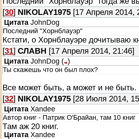
Последний "Хорнблауэр" тогда же в
[
30
]
NIKOLAY1975
[17 Апреля 2014, 
Цитата
JоhnDоg
Последний "Хорнблауэр"
Кстати, о Хорнблауэре дочитываю кн
[
31
]
СЛАВН
[17 Апреля 2014, 21:46]
Цитата
JohnDog
(
)
Ты скажешь что он был плох?
Все может быть, а может и не быть. 
[
32
]
NIKOLAY1975
[28 Июля 2014, 15
Цитата
Хаndее
Автор книг - Патрик О'Брайан, там 10 книг
Там аж 20 книг.
Цитата
Хаndее