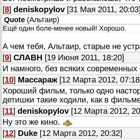
[
8
]
deniskopylov
[31 Мая 2011, 20:03
Quote
(
Альтаир
)
Ещё один боле-менее новый! Хорошо.
А чем тебя, Альтаир, старые не ус
[
9
]
СЛАВН
[19 Июня 2011, 18:20]
И намного, без всяких современны
[
10
]
Массараж
[12 Марта 2012, 07:18
Хороший фильм, только одно насто
детишки такие ходили, как в фильм
[
11
]
deniskopylov
[12 Марта 2012, 20
Ну это же кино.
[
12
]
Duke
[12 Марта 2012, 20:32]