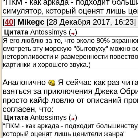
"ПКМ - как аркада - подходит больш
симулятор, который оценят лишь це
[
40
]
Mikegc
[28 Декабря 2017, 16:23]
Цитата
Antossimys
(
)
Я его люблю за то, что около 80% экранно
смотреть эту морскую "бытовуху" можно ве
неторопливости и размеренности повество
картинки и хорошего звука.)
Аналогично
Я сейчас как раз чит
взяться за приключения Джека Обри.
просто кайф ловлю от описаний про
согласен, что:
Цитата
Antossimys
(
)
"ПКМ - как аркада - подходит большинству
который оценят лишь ценители жанра"