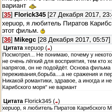
вариант
[
35
]
Florick345
[27 Декабря 2017, 23:
xepuop, я любитель Пиратов Карибс
этот фильм.
[
36
]
Mikegc
[28 Декабря 2017, 05:57]
Цитата
xepuop
(
)
Посмотрел... Не понимаю, почему у некот
не очень лёгкий для восприятия, тем кто 
напрягов, он не подойдёт. Основа фильма
переживания,борьба....а не сражения и пе
Никакой романтики, здравое, а иногда и 
Карибского моря" не вариант
Цитата
Florick345
(
)
xepuop, я любитель Пиратов Карибского М