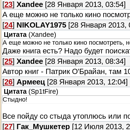
[
23
]
Xandee
[28 Января 2013, 03:54]
А еще можно не только кино посмотре
[
24
]
NIKOLAY1975
[28 Января 2013, 
Цитата
(
Xandee
)
А еще можно не только кино посмотреть, но
Даже книга есть? Надо будет поиска
[
25
]
Xandee
[28 Января 2013, 08:34]
Автор книг - Патрик О'Брайан, там 1
[
26
]
Армеец
[28 Января 2013, 12:04]
Цитата
(
Sp1tFire
)
Стыдно!
Все пойду со стыда утоплюсь или 
[
27
]
Гак_Мушкетер
[12 Июля 2013, 2