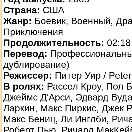
Страна:
США
Жанр:
Боевик, Военный, Др
Приключения
Продолжительность:
02:18
Перевод:
Профессиональны
дублирование)
Режиссер:
Питер Уир / Peter
В ролях:
Рассел Кроу, Пол Б
Джеймс Д'Арси, Эдвард Вуда
Ларкин, Макс Пиркис, Джек 
Макс Бениц, Ли Инглби, Рич
Роберт Пью, Ричард МакКей