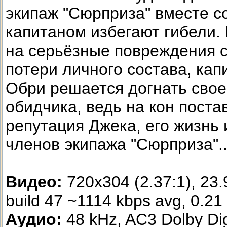
экипаж "Сюрприза" вместе с
капитаном избегают гибели.
на серьёзные повреждения с
потери личного состава, кап
Обри решается догнать свое
обидчика, ведь на кон поста
репутация Джека, его жизнь 
членов экипажа "Сюрприза"..
Видео:
720x304 (2.37:1), 23.
build 47 ~1114 kbps avg, 0.21 b
Аудио:
48 kHz, AC3 Dolby Digi