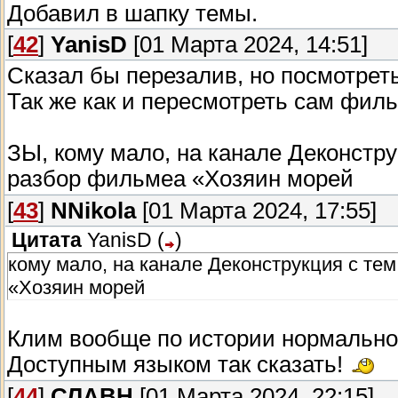
Добавил в шапку темы.
[
42
]
YanisD
[01 Марта 2024, 14:51]
Сказал бы перезалив, но посмотрет
Так же как и пересмотреть сам филь
ЗЫ, кому мало, на канале Деконстр
разбор фильмеа «Хозяин морей
[
43
]
NNikola
[01 Марта 2024, 17:55]
Цитата
YanisD
(
)
кому мало, на канале Деконструкция с т
«Хозяин морей
Клим вообще по истории нормально 
Доступным языком так сказать!
[
44
]
СЛАВН
[01 Марта 2024, 22:15]