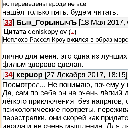
но переведены вроде не все
нашёл только пять, будем читать.
[
33
]
Бык_ГорынычЪ
[18 Мая 2017, 
Цитата
deniskopylov
(
)
Неплохо Рассел Кроу вжился в образ морс
лично для меня, это одна из лучших 
фильм здорово сделан.
[
34
]
xepuop
[27 Декабря 2017, 18:15]
Посмотрел... Не понимаю, почему у
Да, сам по себе он не очень лёгкий 
лёгкого приключения, без напрягов,
психологические портреты, пережива
перестрелки, они скорей как придат
иногда и не очень мышление. Для л