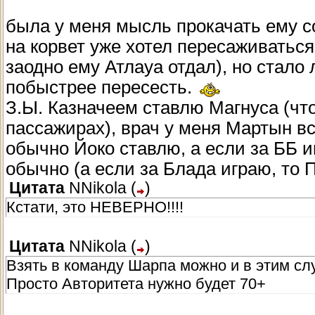
была у меня мысль прокачать ему с
на корвет уже хотел пересаживатьс
заодно ему Атлауа отдал), но стало 
побыстрее пересесть.
З.Ы. Казначеем ставлю Магнуса (чт
пассажирах), врач у меня Мартын вс
обычно Йоко ставлю, а если за ББ и
обычно (а если за Блада играю, то П
Цитата
NNikola
(
)
Кстати, это НЕВЕРНО!!!!
Цитата
NNikola
(
)
Взять в команду Шарпа можно и в этим слу
Просто Авторитета нужно будет 70+