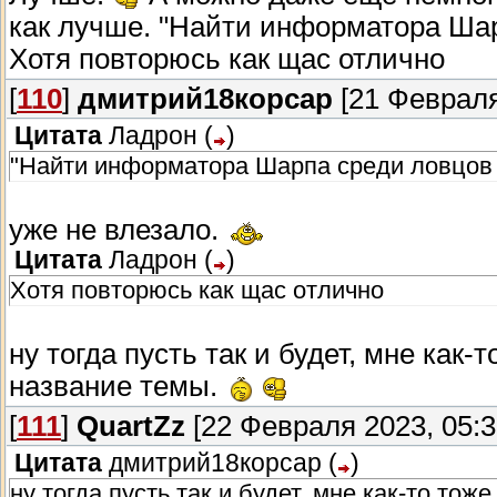
как лучше. "Найти информатора Шар
Хотя повторюсь как щас отлично
[
110
]
дмитрий18корсар
[21 Февраля
Цитата
Ладрон
(
)
"Найти информатора Шарпа среди ловцов 
уже не влезало.
Цитата
Ладрон
(
)
Хотя повторюсь как щас отлично
ну тогда пусть так и будет, мне ка
название темы.
[
111
]
QuartZz
[22 Февраля 2023, 05:3
Цитата
дмитрий18корсар
(
)
ну тогда пусть так и будет, мне как-то т