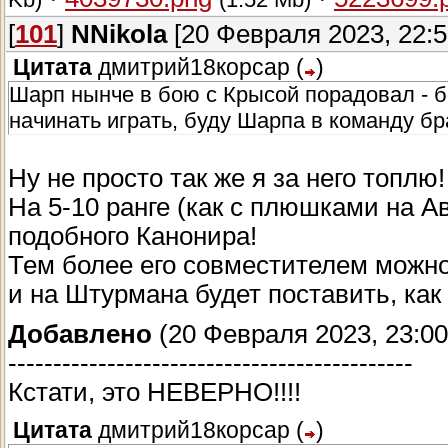
Kb)
(1.52 Mb)
[
101
]
NNikola
[20 Февраля 2023, 22:5
Цитата
дмитрий18корсар
(
)
Шарп нынче в бою с Крысой порадовал - бо
начинать играть, буду Шарпа в команду бр
Ну не просто так же я за него топлю
На 5-10 ранге (как с плюшками на А
подобного Канонира!
Тем более его совместителем можно 
и на Штурмана будет поставить, ка
Добавлено
(20 Февраля 2023, 23:00
---------------------------------------------
Кстати, это НЕВЕРНО!!!!
Цитата
дмитрий18корсар
(
)