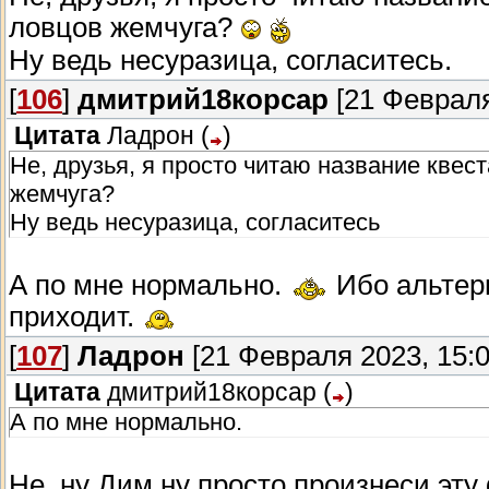
ловцов жемчуга?
Ну ведь несуразица, согласитесь.
[
106
]
дмитрий18корсар
[21 Февраля
Цитата
Ладрон
(
)
Не, друзья, я просто читаю название квест
жемчуга?
Ну ведь несуразица, согласитесь
А по мне нормально.
Ибо альтерн
приходит.
[
107
]
Ладрон
[21 Февраля 2023, 15:0
Цитата
дмитрий18корсар
(
)
А по мне нормально.
Не, ну Дим,ну просто произнеси эту 