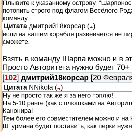
Плывите к указанному острову. "Шарпонос
потопить строго под флагом Весёлого Родж
команду.
Цитата
дмитрий18корсар
(
)
если на вашем корабле развевается не пир
сможете.
Взять в команду Шарпа можно и в эт
Просто Авторитета нужно будет 70+
[
102
]
дмитрий18корсар
[20 Февраля
Цитата
NNikola
(
)
Ну не просто так же я за него топлю!
На 5-10 ранге (как с плюшками на Авторит
Канонира!
Тем более его совместителем можно и на К
Штурмана будет поставить, как перки нуж