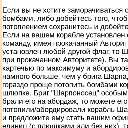
Если вы не хотите заморачиваться 
бомбами, либо добейтесь того, чтоб
потоплением сохранитесь и добейте
Если на вашем корабле установлен 
команду, имея прокачанный Авторите
установлен любой другой флаг, то 
при прокачанном Авторитете). Вы т
картечью по максимуму и абордиро
намного больше, чем у брига Шарпа,
гораздо проще потопить бомбами ко
шлюпке. Бриг "Шарпоносец" особыми
брали его на абордаж, то можете его
потопили/абордировали корабль Шар
и предложите ему стать вашим офиц
единиц (с плюшками или без них), т