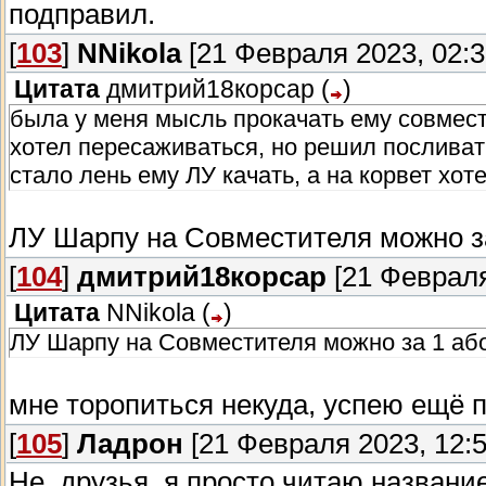
подправил.
[
103
]
NNikola
[21 Февраля 2023, 02:3
Цитата
дмитрий18корсар
(
)
была у меня мысль прокачать ему совмест
хотел пересаживаться, но решил посливат
стало лень ему ЛУ качать, а на корвет хот
ЛУ Шарпу на Совместителя можно з
[
104
]
дмитрий18корсар
[21 Февраля
Цитата
NNikola
(
)
ЛУ Шарпу на Совместителя можно за 1 аб
мне торопиться некуда, успею ещё 
[
105
]
Ладрон
[21 Февраля 2023, 12:5
Не, друзья, я просто читаю название