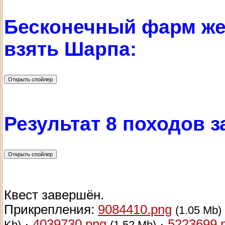
Бесконечный фарм же
взять Шарпа:
Результат 8 походов з
Квест завершён.
Прикрепления:
9084410.png
(1.05 Mb)
·
4039730.png
·
5223699.