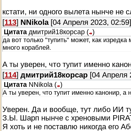
кстати, ни одного вылета нынче не 
[
113
]
NNikola
[04 Апреля 2023, 02:59
Цитата
дмитрий18корсар
(
)
да вот только "тупить" может, как изредка
много кораблей.
А ты уверен, что тупит именно кано
[
114
]
дмитрий18корсар
[04 Апреля 2
Цитата
NNikola
(
)
А ты уверен, что тупит именно канонир, а 
Уверен. Да и вообще, тут либо ИИ т
З.Ы. Шарп нынче с хреновыми PIRAT
Я хоть и не поставлю никогда его А