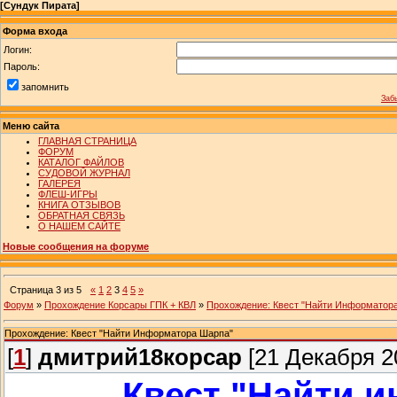
[
Сундук Пирата
]
Форма входа
Логин:
Пароль:
запомнить
Заб
Меню сайта
ГЛАВНАЯ СТРАНИЦА
ФОРУМ
КАТАЛОГ ФАЙЛОВ
СУДОВОЙ ЖУРНАЛ
ГАЛЕРЕЯ
ФЛЕШ-ИГРЫ
КНИГА ОТЗЫВОВ
ОБРАТНАЯ СВЯЗЬ
О НАШЕМ САЙТЕ
Новые сообщения на форуме
Страница
3
из
5
«
1
2
3
4
5
»
Форум
»
Прохождение Корсары ГПК + КВЛ
»
Прохождение: Квест "Найти Информатор
Прохождение: Квест "Найти Информатора Шарпа"
[
1
]
дмитрий18корсар
[21 Декабря 20
Квест "Найти 