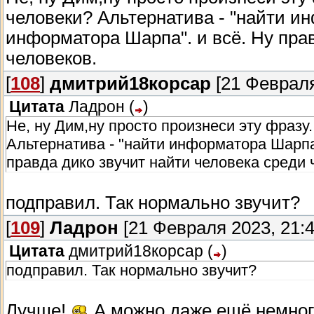
человеки? Альтернатива - "найти и
информатора Шарпа". и всё. Ну пра
человеков.
[
108
]
дмитрий18корсар
[21 Февраля
Цитата
Ладрон
(
)
Не, ну Дим,ну просто произнеси эту фразу.
Альтернатива - "найти информатора Шарпа
правда дико звучит найти человека среди 
подправил. Так нормально звучит?
[
109
]
Ладрон
[21 Февраля 2023, 21:4
Цитата
дмитрий18корсар
(
)
подправил. Так нормально звучит?
Лучше!
А можно даже ещё немного 