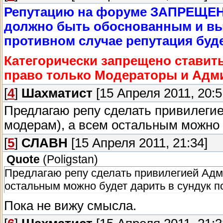
Репутацию на форуме ЗАПРЕЩЕН
должно быть обоснованным и вы д
противном случае репутация буде
Категорически запрещено ставит
право только Модераторы и Адм
[
4
]
Шахматист
[15 Апреля 2011, 20:5
Предлагаю репу сделать привилеги
модерам), а всем остальным можно б
[
5
]
СЛАВН
[15 Апреля 2011, 21:34]
Quote
(
Poligstan
)
Предлагаю репу сделать привилегией Адм
остальным можно будет дарить в сундук п
Пока не вижу смысла.