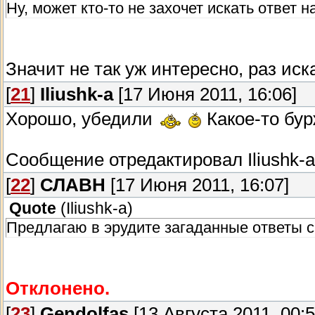
Ну, может кто-то не захочет искать ответ н
Значит не так уж интересно, раз иск
[
21
]
Iliushk-a
[17 Июня 2011, 16:06]
Хорошо, убедили
Какое-то бур
Сообщение отредактировал
Iliushk-a
[
22
]
СЛАВН
[17 Июня 2011, 16:07]
Quote
(
Iliushk-a
)
Предлагаю в эрудите загаданные ответы с
Отклонено.
[
23
]
Gendolfas
[13 Августа 2011, 00:5