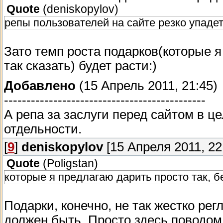
Quote
(
deniskopylov
)
репы пользователей на сайте резко упадет
Зато темп роста подарков(которые я
так сказать) будет расти:)
Добавлено
(15 Апрель 2011, 21:45)
---------------------------------------------
А репа за заслуги перед сайтом в ц
отдельности.
[
9
]
deniskopylov
[15 Апреля 2011, 22
Quote
(
Poligstan
)
которые я предлагаю дарить просто так, б
Подарки, конечно, не так жестко рег
должен быть. Просто здесь поводом