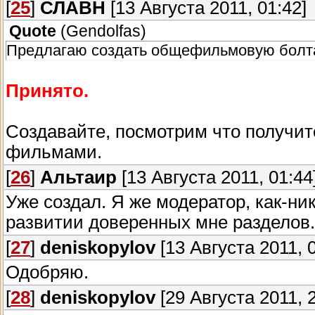
[
25
]
СЛАВН
[13 Августа 2011, 01:42]
Quote
(
Gendolfas
)
Предлагаю создать общефильмовую болтал
Принято.
Создавайте, посмотрим что получитс
фильмами.
[
26
]
Альтаир
[13 Августа 2011, 01:44
Уже создал. Я же модератор, как-ник
развитии доверенных мне разделов.
[
27
]
deniskopylov
[13 Августа 2011, 0
Одобряю.
[
28
]
deniskopylov
[29 Августа 2011, 2