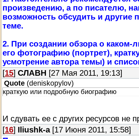
произведению, а по писателю, н
возможность обсудить и другие п
теме.
2. При создании обзора о каком-
его фотографию (портрет), крат
усмотрение автора темы) и спис
[
15
]
СЛАВН
[27 Мая 2011, 19:13]
Quote
(
deniskopylov
)
краткую или подробную биографию
И сдувать ее с других ресурсов не 
[
16
]
Iliushk-a
[17 Июня 2011, 15:58]