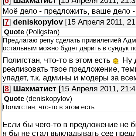
[
6
]
Шахматист
[15 Апреля 2011, 21:3
Моё дело - предложить, ваше дело -
[
7
]
deniskopylov
[15 Апреля 2011, 21
Quote
(
Poligstan
)
Предлагаю репу сделать привилегией Адм
остальным можно будет дарить в сундук п
Полигстан, что-то в этом есть
Ну д
реализовать твое предложение, тем
упадет, т.к. админы и модеры за все
[
8
]
Шахматист
[15 Апреля 2011, 21:4
Quote
(
deniskopylov
)
Полигстан, что-то в этом есть
Если бы чего-то в предложение не 
я бы не стал выкладывать сее пред