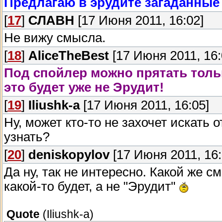
Предлагаю в эрудите загаданные
[
17
]
СЛАВН
[17 Июня 2011, 16:02]
Не вижу смысла.
[
18
]
AliceTheBest
[17 Июня 2011, 16:
Под спойлер можно прятать только
это будет уже не Эрудит!
[
19
]
Iliushk-a
[17 Июня 2011, 16:05]
Ну, может кто-то не захочет искать 
узнать?
[
20
]
deniskopylov
[17 Июня 2011, 16:
Да ну, так не интересно. Какой же с
какой-то будет, а не "Эрудит"
Quote
(
Iliushk-a
)