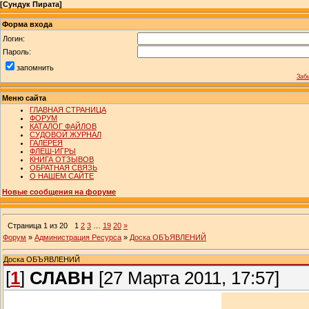
[
Сундук Пирата
]
Форма входа
Логин:
Пароль:
запомнить
Заб
Меню сайта
ГЛАВНАЯ СТРАНИЦА
ФОРУМ
КАТАЛОГ ФАЙЛОВ
СУДОВОЙ ЖУРНАЛ
ГАЛЕРЕЯ
ФЛЕШ-ИГРЫ
КНИГА ОТЗЫВОВ
ОБРАТНАЯ СВЯЗЬ
О НАШЕМ САЙТЕ
Новые сообщения на форуме
Страница
1
из
20
1
2
3
…
19
20
»
Форум
»
Администрация Ресурса
»
Доска ОБЪЯВЛЕНИЙ
Доска ОБЪЯВЛЕНИЙ
[
1
]
СЛАВН
[27 Марта 2011, 17:57]