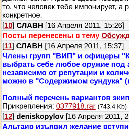
то, что человек тебе импонирует, а 
конкретное.
[
10
]
СЛАВН
[16 Апреля 2011, 15:26]
Посты перенесены в тему
Обсужд
[
11
]
СЛАВН
[16 Апреля 2011, 15:37]
Члены групп "ВИП" и офицеры "К
выбрать себе любое оружие под 
независимо от репутации и колич
можно в "Содержимом сундука" (н
Полный перечень вариантов экип
Прикрепления:
0377918.rar
(743.4 Kb)
[
12
]
deniskopylov
[16 Апреля 2011, 2
Альтаир изъявил желание вступи