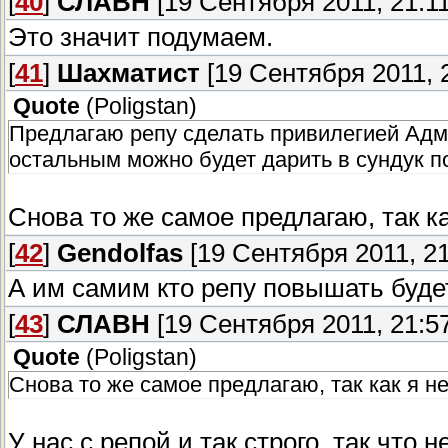
[
40
]
СЛАВН
[19 Сентября 2011, 21:11
Это значит подумаем.
[
41
]
Шахматист
[19 Сентября 2011, 2
Quote
(
Poligstan
)
Предлагаю репу сделать привилегией Адм
остальным можно будет дарить в сундук п
Снова то же самое предлагаю, так ка
[
42
]
Gendolfas
[19 Сентября 2011, 21
А им самим кто репу повышать будет?
[
43
]
СЛАВН
[19 Сентября 2011, 21:57
Quote
(
Poligstan
)
Снова то же самое предлагаю, так как я н
У нас с репой и так строго, так что 