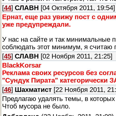
[
44
]
СЛАВН
[04 Октября 2011, 19:54]
Ернат, еще раз увижу пост с одн
уже предупреждали.
У нас на сайте и так минимальные п
соблюдать этот минимум, я считаю
[
45
]
СЛАВН
[02 Ноября 2011, 21:25]
BlackKorsar
Реклама своих ресурсов без согл
"Сундук Пирата" категорически
[
46
]
Шахматист
[22 Ноября 2011, 21:
Предлагаю удалять темы, в которых
Чтоб мусора не было.