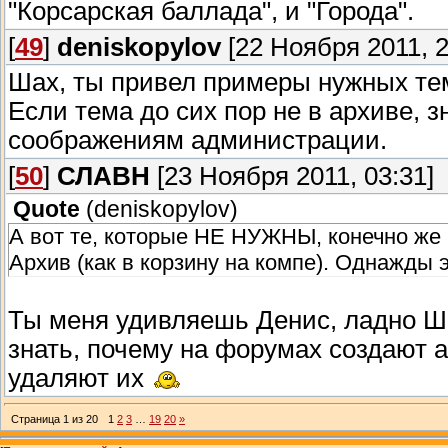
"Корсарская баллада", и "Города".
[
49
]
deniskopylov
[22 Ноября 2011, 2
Шах, ты привел примеры нужных т
Если тема до сих пор не в архиве, з
соображениям администрации.
[
50
]
СЛАВН
[23 Ноября 2011, 03:31]
Quote
(
deniskopylov
)
А вот те, которые НЕ НУЖНЫ, конечно же 
Архив (как в корзину на компе). Однажды 
Ты меня удивляешь Денис, ладно Шах
знать, почему на форумах создают 
удаляют их
Страница
1
из
20
1
2
3
…
19
20
»