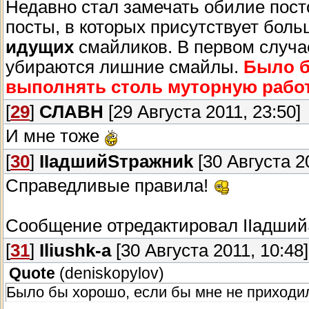
Недавно стал замечать обилие пост
посты, в которых присутствует бол
идущих
смайликов. В первом случае
убираются лишние смайлы.
Было б
выполнять столь муторную рабо
[
29
]
СЛАВН
[29 Августа 2011, 23:50]
И мне тоже
[
30
]
IIадшийSтражниk
[30 Августа 20
Справедливые правила!
Сообщение отредактировал
IIадши
[
31
]
Iliushk-a
[30 Августа 2011, 10:48]
Quote
(
deniskopylov
)
Было бы хорошо, если бы мне не приходи