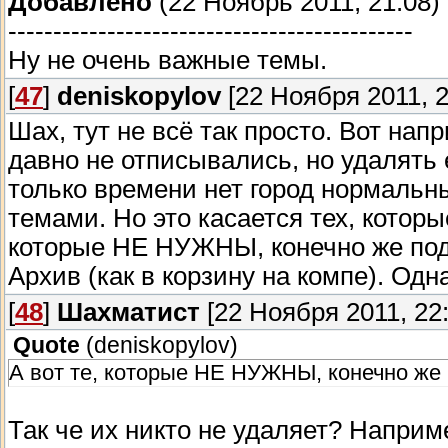
Добавлено
(22 Ноябрь 2011, 21:08)
---------------------------------------------
Ну не очень важные темы.
[
47
]
deniskopylov
[22 Ноября 2011, 2
Шах, тут не всё так просто. Вот нап
давно не отписывались, но удалять 
только времени нет город нормальн
темами. Но это касается тех, котор
которые НЕ НУЖНЫ, конечно же под
Архив (как в корзину на компе). Од
[
48
]
Шахматист
[22 Ноября 2011, 22:
Quote
(
deniskopylov
)
А вот те, которые НЕ НУЖНЫ, конечно же
Так че их никто не удаляет? Наприм