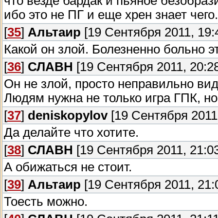
что везде бардак и пьяное безобрази
ибо это не ПГ и еще хрен знает чего
[
35
]
Альтаир
[19 Сентября 2011, 19:
Какой он злой. Болезненно больно эт
[
36
]
СЛАВН
[19 Сентября 2011, 20:28
Он не злой, просто неправильно вид
Людям нужна не только игра ГПК, но
[
37
]
deniskopylov
[19 Сентября 2011,
Да делайте что хотите.
[
38
]
СЛАВН
[19 Сентября 2011, 21:03
А обижаться не стоит.
[
39
]
Альтаир
[19 Сентября 2011, 21:
Тоесть можно.