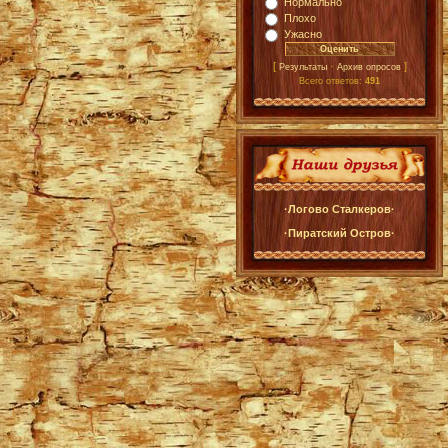
Нормально
Плохо
Ужасно
[
·
]
Результаты
Архив опросов
Всего ответов:
491
·Логово Сталкеров·
·Пиратский Остров·