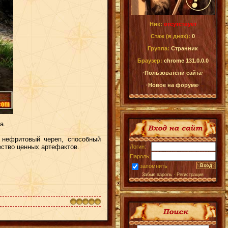
Ник:
отсутствует
Стаж (в днях):
0
Группа:
Странник
Браузер:
chrome 131.0.0.0
·Пользователи сайта·
·Новое на форуме·
а.
 нефритовый череп, способный
ство ценных артефактов.
Логин:
Пароль:
запомнить
Забыл пароль
·
Регистрация