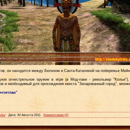
тов, он находится между Белизом и Санта-Каталиной на побережье Мейн
ое огнестрельное оружие в игре (в Мод-паке - револьвер "Колье"),
в и необходимый для прохождения квеста "Зачарованный город", множе
очтитлан"
ylov
· Дата:
30 Августа 2011
·
Комментарии (0)