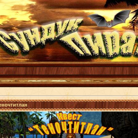
еночтитлан