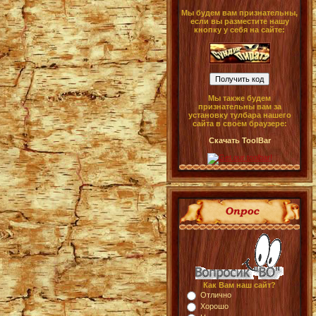
Мы будем вам признательны,
если вы разместите нашу
кнопку у себя на сайте:
Мы также будем
признательны вам за
установку тулбара нашего
сайта в своём браузере:
Скачать ToolBar
Как Вам наш сайт?
Отлично
Хорошо