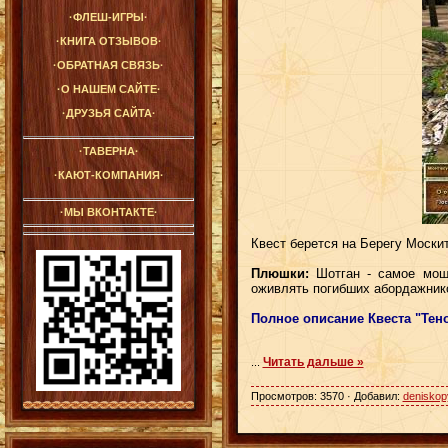
·ФЛЕШ-ИГРЫ·
·КНИГА ОТЗЫВОВ·
·ОБРАТНАЯ СВЯЗЬ·
·О НАШЕМ САЙТЕ·
·ДРУЗЬЯ САЙТА·
·ТАВЕРНА·
·КАЮТ-КОМПАНИЯ·
·МЫ ВКОНТАКТЕ·
Квест берется на Берегу Моски
Плюшки:
Шотган - самое мощн
оживлять погибших абордажнико
Полное описание Квеста "Тен
Читать дальше »
...
Просмотров: 3570 · Добавил:
deniskop