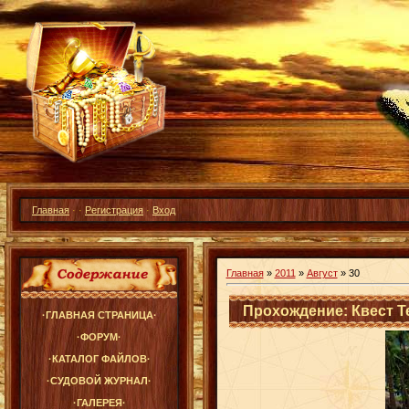
Главная
·
·
Регистрация
·
Вход
Главная
»
2011
»
Август
»
30
Прохождение: Квест Т
·ГЛАВНАЯ СТРАНИЦА·
·ФОРУМ·
·КАТАЛОГ ФАЙЛОВ·
·СУДОВОЙ ЖУРНАЛ·
·ГАЛЕРЕЯ·