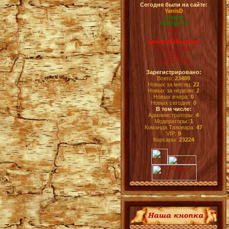
Сегодня были на сайте:
YanisD
Johano
stranger71
OBS
ksil
дмитрий18корсар
Серый_Корсар
Andlok
Ku33neCHIK
Зарегистрировано:
Всего:
23489
Новых за месяц:
22
Новых за неделю:
2
Новых вчера:
0
Новых сегодня:
0
В том числе:
Администраторы:
4
Модераторы:
1
Команда Тазовара:
47
VIP:
9
Корсары:
23224