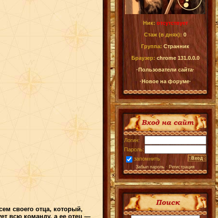
Ник:
отсутствует
Стаж (в днях):
0
Группа:
Странник
Браузер:
chrome 131.0.0.0
·Пользователи сайта·
·Новое на форуме·
Логин:
Пароль:
запомнить
Забыл пароль
·
Регистрация
сем своего отца, который,
ет всю команду, а ее отец —