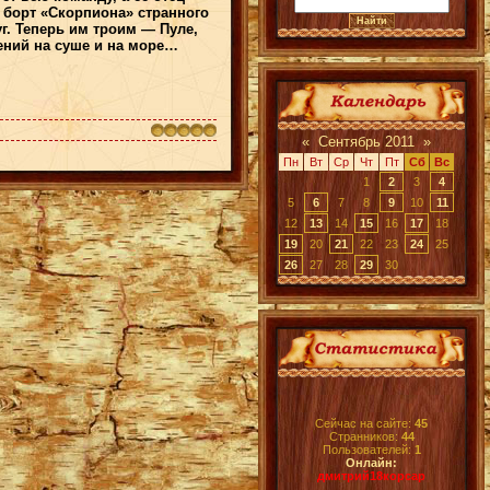
 борт «Скорпиона» странного
г. Теперь им троим — Пуле,
ений на суше и на море…
«
Сентябрь 2011
»
Пн
Вт
Ср
Чт
Пт
Сб
Вс
1
2
3
4
5
6
7
8
9
10
11
12
13
14
15
16
17
18
19
20
21
22
23
24
25
26
27
28
29
30
Сейчас на сайте:
45
Странников:
44
Пользователей:
1
Онлайн:
дмитрий18корсар