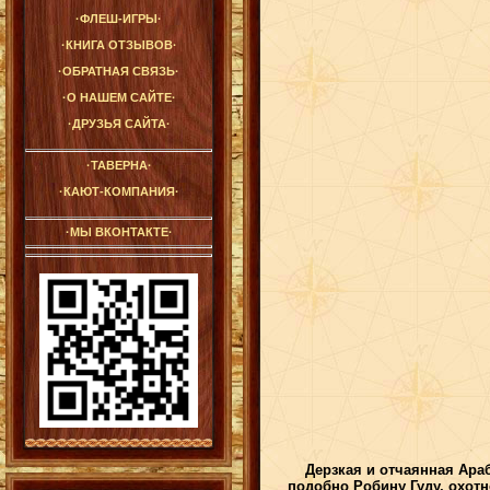
·ФЛЕШ-ИГРЫ·
·КНИГА ОТЗЫВОВ·
·ОБРАТНАЯ СВЯЗЬ·
·О НАШЕМ САЙТЕ·
·ДРУЗЬЯ САЙТА·
·ТАВЕРНА·
·КАЮТ-КОМПАНИЯ·
·МЫ ВКОНТАКТЕ·
Дерзкая и отчаянная Араб
подобно Робину Гуду, охотн