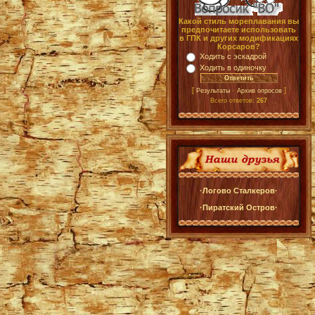
Какой стиль мореплавания вы
предпочитаете использовать
в ГПК и других модификациях
Корсаров?
Ходить с эскадрой
Ходить в одиночку
[
·
]
Результаты
Архив опросов
Всего ответов:
267
·Логово Сталкеров·
·Пиратский Остров·