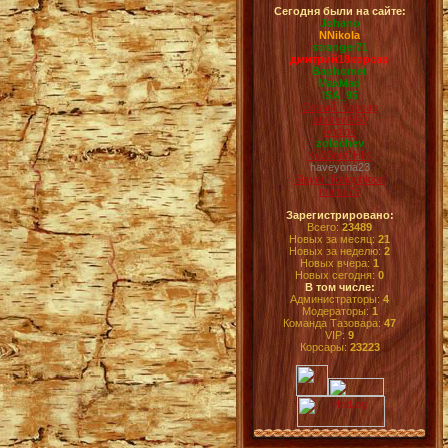
Сегодня были на сайте:
Johano
NNikola
stranger71
дмитрий18корсар
Baphomet
MaxMad
ISA_95
Серый_Корсар
andrew950
Andlok
zolochev
Ku33neCHIK
haveyona23
Slayer_Reignblood
manul75
Зарегистрировано:
Всего:
23489
Новых за месяц:
21
Новых за неделю:
2
Новых вчера:
1
Новых сегодня:
0
В том числе:
Администраторы:
4
Модераторы:
1
Команда Тазовара:
47
VIP:
9
Корсары:
23223