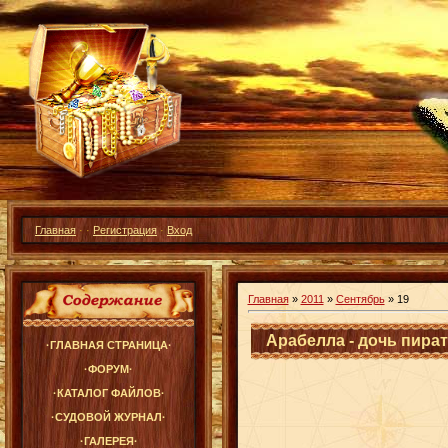
Главная
·
·
Регистрация
·
Вход
Главная
»
2011
»
Сентябрь
»
19
Арабелла - дочь пират
·ГЛАВНАЯ СТРАНИЦА·
·ФОРУМ·
·КАТАЛОГ ФАЙЛОВ·
·СУДОВОЙ ЖУРНАЛ·
·ГАЛЕРЕЯ·