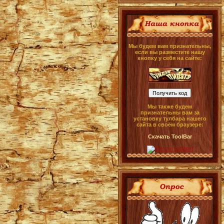
Мы будем вам признательны,
если вы разместите нашу
кнопку у себя на сайте:
Мы также будем
признательны вам за
установку тулбара нашего
сайта в своём браузере:
Скачать ToolBar