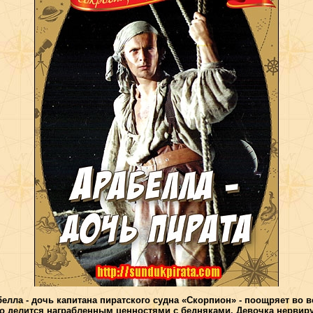
елла - дочь капитана пиратского судна «Скорпион» - поощряет во в
о делится награбленным ценностями с бедняками. Девочка нервиру