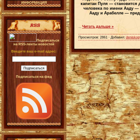
ИНФОРМАЦИЯ
капитан Пуля — становится 
человека по имени Ааду — 
Ааду и Арабелле — пред
Читать дальше »
...
Просмотров: 2861 · Добавил:
deniskop
Подписаться
на RSS-ленты новостей
Введите ваш e-mail адрес:
Подписаться на фид