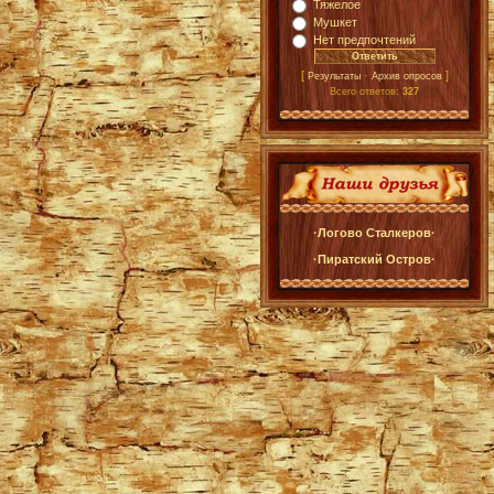
Тяжелое
Мушкет
Нет предпочтений
[
·
]
Результаты
Архив опросов
Всего ответов:
327
·Логово Сталкеров·
·Пиратский Остров·