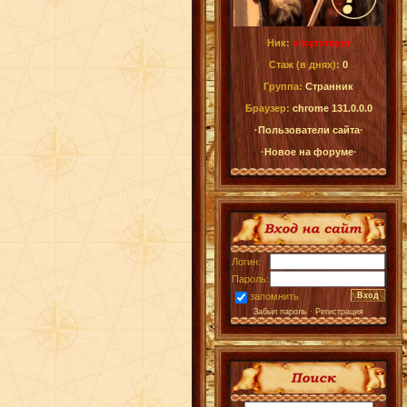
Ник:
отсутствует
Стаж (в днях):
0
Группа:
Странник
Браузер:
chrome 131.0.0.0
·Пользователи сайта·
·Новое на форуме·
Логин:
Пароль:
запомнить
Забыл пароль
·
Регистрация