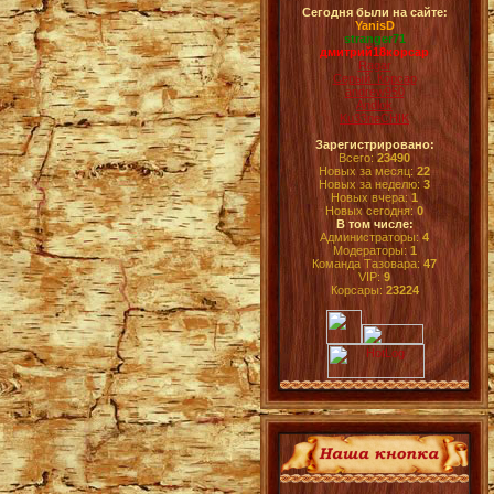
Сегодня были на сайте:
YanisD
stranger71
дмитрий18корсар
Ragar
Серый_Корсар
andrew950
Andlok
Ku33neCHIK
Зарегистрировано:
Всего:
23490
Новых за месяц:
22
Новых за неделю:
3
Новых вчера:
1
Новых сегодня:
0
В том числе:
Администраторы:
4
Модераторы:
1
Команда Тазовара:
47
VIP:
9
Корсары:
23224