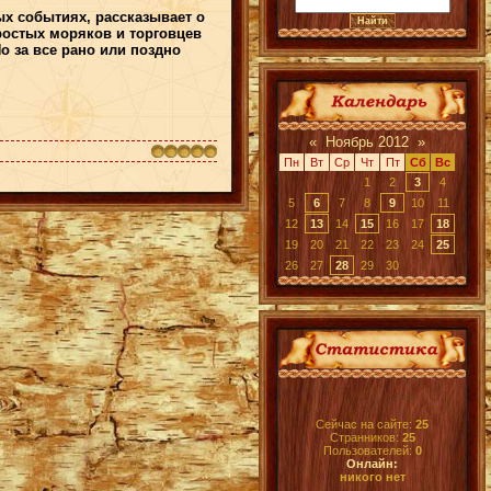
х событиях, рассказывает о
простых моряков и торговцев
о за все рано или поздно
«
Ноябрь 2012
»
Пн
Вт
Ср
Чт
Пт
Сб
Вс
1
2
3
4
5
6
7
8
9
10
11
12
13
14
15
16
17
18
19
20
21
22
23
24
25
26
27
28
29
30
Сейчас на сайте:
25
Странников:
25
Пользователей:
0
Онлайн:
никого нет