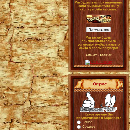
Мы будем вам признательны,
если вы разместите нашу
кнопку у себя на сайте:
Мы также будем
признательны вам за
установку тулбара нашего
сайта в своём браузере:
Скачать ToolBar
Какое оружие Вы
предпочитаете в Корсарах?
Легкое
Среднее