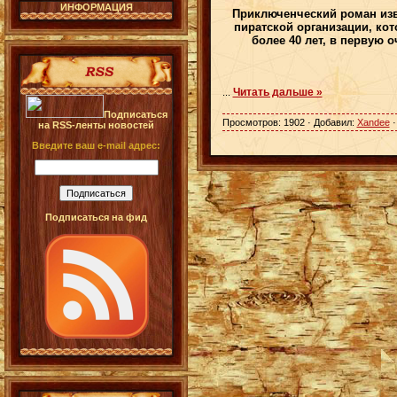
ИНФОРМАЦИЯ
Приключенческий роман изв
пиратской организации, кот
более 40 лет, в первую 
Читать дальше »
...
Подписаться
Просмотров: 1902 · Добавил:
Xandee
·
на RSS-ленты новостей
Введите ваш e-mail адрес:
Подписаться на фид