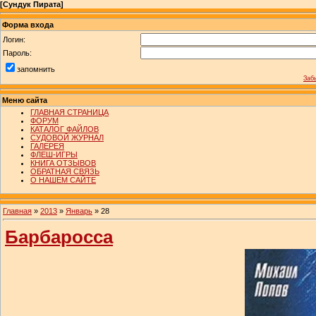
[
Сундук Пирата
]
Форма входа
Логин:
Пароль:
запомнить
Заб
Меню сайта
ГЛАВНАЯ СТРАНИЦА
ФОРУМ
КАТАЛОГ ФАЙЛОВ
СУДОВОЙ ЖУРНАЛ
ГАЛЕРЕЯ
ФЛЕШ-ИГРЫ
КНИГА ОТЗЫВОВ
ОБРАТНАЯ СВЯЗЬ
О НАШЕМ САЙТЕ
Главная
»
2013
»
Январь
»
28
Барбаросса