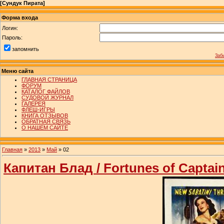
[
Сундук Пирата
]
Форма входа
Логин:
Пароль:
запомнить
Заб
Меню сайта
ГЛАВНАЯ СТРАНИЦА
ФОРУМ
КАТАЛОГ ФАЙЛОВ
СУДОВОЙ ЖУРНАЛ
ГАЛЕРЕЯ
ФЛЕШ-ИГРЫ
КНИГА ОТЗЫВОВ
ОБРАТНАЯ СВЯЗЬ
О НАШЕМ САЙТЕ
Главная
»
2013
»
Май
»
02
Капитан Блад / Fortunes of Captai