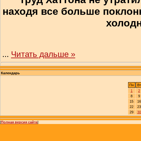
находя все больше поклон
холодн
...
Читать дальше »
Календарь
Пн
Вт
1
2
8
9
15
16
22
23
29
30
[
Полная версия сайта
]