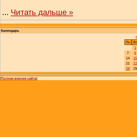
...
Читать дальше »
Календарь
Пн
Вт
1
7
8
14
15
21
22
28
29
[
Полная версия сайта
]