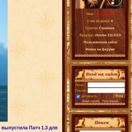
Ник:
отсутствует
Стаж (в днях):
0
Группа:
Странник
Браузер:
chrome 131.0.0.0
·Пользователи сайта·
·Новое на форуме·
Логин:
Пароль:
запомнить
Забыл пароль
·
Регистрация
o выпустила Патч 1.3 для