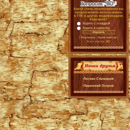
Какой стиль мореплавания вы
предпочитаете использовать
в ГПК и других модификациях
Корсаров?
Ходить с эскадрой
Ходить в одиночку
[
·
]
Результаты
Архив опросов
Всего ответов:
267
·Логово Сталкеров·
·Пиратский Остров·