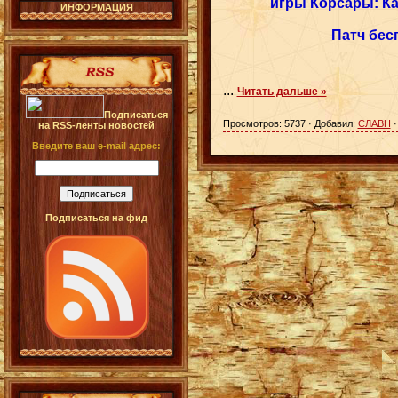
игры Корсары: Ка
ИНФОРМАЦИЯ
Патч бес
...
Читать дальше »
Подписаться
Просмотров: 5737 · Добавил:
СЛАВН
·
на RSS-ленты новостей
Введите ваш e-mail адрес:
Подписаться на фид