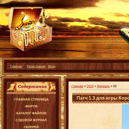
Главная
·
·
Регистрация
·
Вход
Главная
»
2016
»
Февраль
»
05
Патч 1.3 для игры Ко
·ГЛАВНАЯ СТРАНИЦА·
·ФОРУМ·
·КАТАЛОГ ФАЙЛОВ·
·СУДОВОЙ ЖУРНАЛ·
·ГАЛЕРЕЯ·