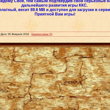
ждому Свое, тем самым подтвердив свои серьезные н
дальнейшего развития игры ККС.
платный, весит 89.6 MB и доступен для загрузки в серви
Приятной Вам игры!
 Дата:
05 Февраля 2016
·
Комментарии (0)