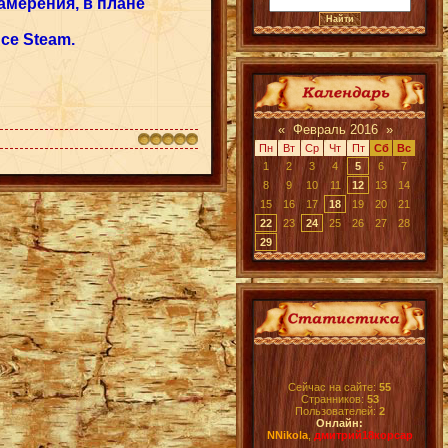
амерения, в плане
се Steam.
«
Февраль 2016
»
Пн
Вт
Ср
Чт
Пт
Сб
Вс
1
2
3
4
5
6
7
8
9
10
11
12
13
14
15
16
17
18
19
20
21
22
23
24
25
26
27
28
29
Сейчас на сайте:
55
Странников:
53
Пользователей:
2
Онлайн:
NNikola
,
дмитрий18корсар