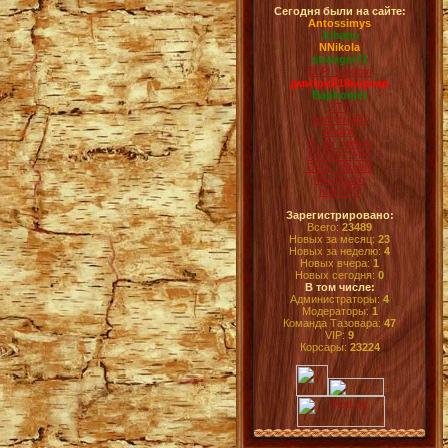
Сегодня были на сайте:
Antossimys
Johano
NNikola
stranger71
BLR_random
дмитрий18корсар
Baphomet
ZTV
andrew950
Andlok
rk_dv_melkiy
Ku33neCHIK
Dark_Nikolas
Muchacho
manul75
Зарегистрировано:
Всего:
23489
Новых за месяц:
23
Новых за неделю:
4
Новых вчера:
1
Новых сегодня:
0
В том числе:
Администраторы:
4
Модераторы:
1
Команда Тазовара:
47
VIP:
9
Корсары:
23224