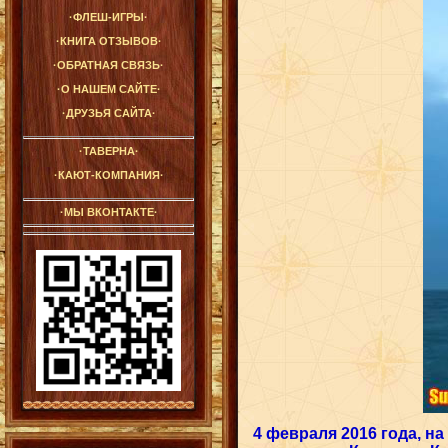
·ФЛЕШ-ИГРЫ·
·КНИГА ОТЗЫВОВ·
·ОБРАТНАЯ СВЯЗЬ·
·О НАШЕМ САЙТЕ·
·ДРУЗЬЯ САЙТА·
·ТАВЕРНА·
·КАЮТ-КОМПАНИЯ·
·МЫ ВКОНТАКТЕ·
4 февраля 2016 года, на