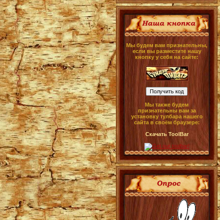
Мы будем вам признательны,
если вы разместите нашу
кнопку у себя на сайте:
Мы также будем
признательны вам за
установку тулбара нашего
сайта в своём браузере:
Скачать ToolBar