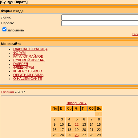
[
Сундук Пирата
]
Форма входа
Логин:
Пароль:
запомнить
Заб
Меню сайта
ГЛАВНАЯ СТРАНИЦА
ФОРУМ
КАТАЛОГ ФАЙЛОВ
СУДОВОЙ ЖУРНАЛ
ГАЛЕРЕЯ
ФЛЕШ-ИГРЫ
КНИГА ОТЗЫВОВ
ОБРАТНАЯ СВЯЗЬ
О НАШЕМ САЙТЕ
Главная
»
2017
Январь 2017
Пн
Вт
Ср
Чт
Пт
Сб
Вс
1
2
3
4
5
6
7
8
9
10
11
12
13
14
15
16
17
18
19
20
21
22
23
24
25
26
27
28
29