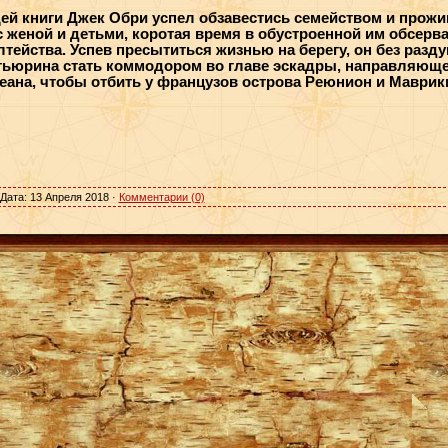
й книги Джек Обри успел обзавестись семейством и прожив
с женой и детьми, коротая время в обустроенной им обсерв
тейства. Успев пресытиться жизнью на берегу, он без разд
ьюрина стать коммодором во главе эскадры, направляюще
еана, чтобы отбить у французов острова Реюнион и Маврик
 Дата:
13 Апреля 2018
·
Комментарии (0)