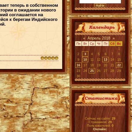
ает теперь в собственном
атории в ожидании нового
умий соглашается на
йся к берегам Индийского
ий.
«
Апрель 2018
»
Пн
Вт
Ср
Чт
Пт
Сб
Вс
1
2
3
4
5
6
7
8
9
10
11
12
13
14
15
16
17
18
19
20
21
22
23
24
25
26
27
28
29
30
Сейчас на сайте:
29
Странников:
29
Пользователей:
0
Онлайн: