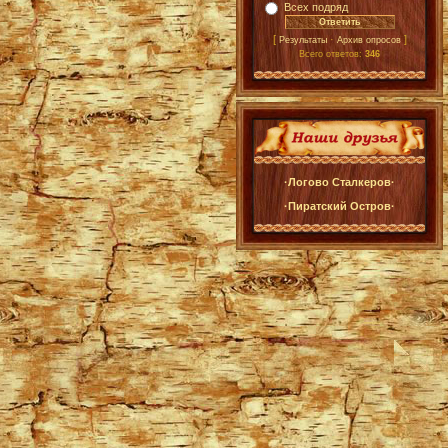
Всех подряд
[
·
]
Результаты
Архив опросов
Всего ответов:
346
·Логово Сталкеров·
·Пиратский Остров·