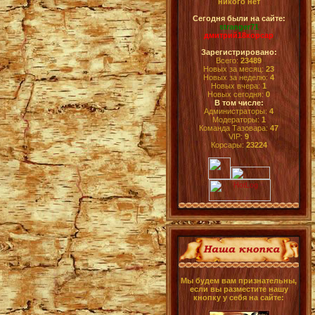
никого нет
Сегодня были на сайте:
stranger71
дмитрий18корсар
Зарегистрировано:
Всего:
23489
Новых за месяц:
23
Новых за неделю:
4
Новых вчера:
1
Новых сегодня:
0
В том числе:
Администраторы:
4
Модераторы:
1
Команда Тазовара:
47
VIP:
9
Корсары:
23224
Мы будем вам признательны,
если вы разместите нашу
кнопку у себя на сайте: