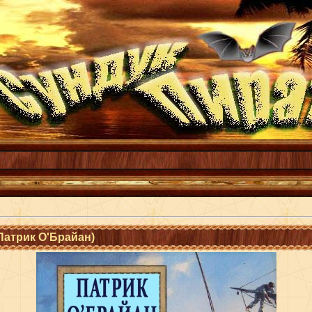
Патрик О'Брайан)