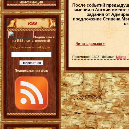
ИНФОРМАЦИЯ
После событий предыдуще
имении в Англии вместе 
задания от Адмирал
предложение Стивена Мэт
ок
Подписаться
на RSS-ленты новостей
Читать дальше »
...
Введите ваш e-mail адрес:
Просмотров: 1302 · Добавил:
Mikegc
·
Подписаться на фид