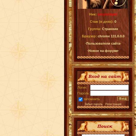
Ник:
отсутствует
Стаж (в днях):
0
Группа:
Странник
Браузер:
chrome 131.0.0.0
·Пользователи сайта·
·Новое на форуме·
Логин:
Пароль:
запомнить
Забыл пароль
·
Регистрация