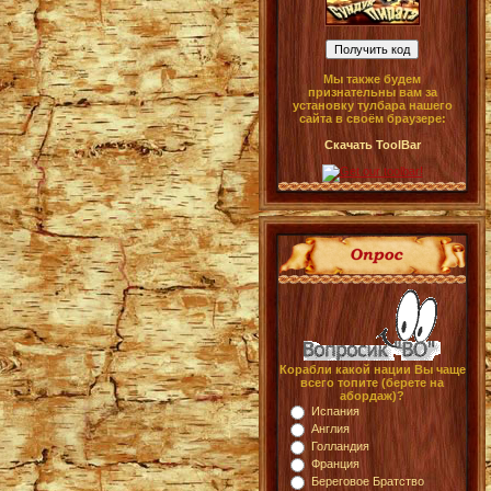
Мы также будем
признательны вам за
установку тулбара нашего
сайта в своём браузере:
Скачать ToolBar
Корабли какой нации Вы чаще
всего топите (берете на
абордаж)?
Испания
Англия
Голландия
Франция
Береговое Братство