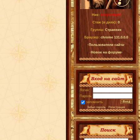
Ник:
отсутствует
Стаж (в днях):
0
Группа:
Странник
Браузер:
chrome 131.0.0.0
·Пользователи сайта·
·Новое на форуме·
Логин:
Пароль:
запомнить
Забыл пароль
·
Регистрация