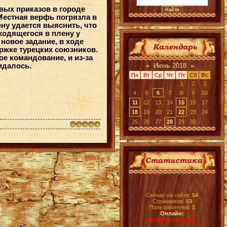
вых приказов в городе
Местная верфь погрязла в
ну удается выяснить, что
ходящегося в плену у
новое задание, в ходе
ержке турецких союзников.
е командование, и из-за
идалось.
«
Июнь 2018
»
Пн
Вт
Ср
Чт
Пт
Сб
Вс
1
2
3
4
5
6
7
8
9
10
11
12
13
14
15
16
17
18
19
20
21
22
23
24
25
26
27
28
29
30
Сейчас на сайте:
54
Странников:
53
Пользователей:
1
Онлайн:
дмитрий18корсар