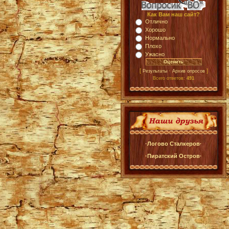
Как Вам наш сайт?
Отлично
Хорошо
Нормально
Плохо
Ужасно
[
·
]
Результаты
Архив опросов
Всего ответов:
491
·Логово Сталкеров·
·Пиратский Остров·