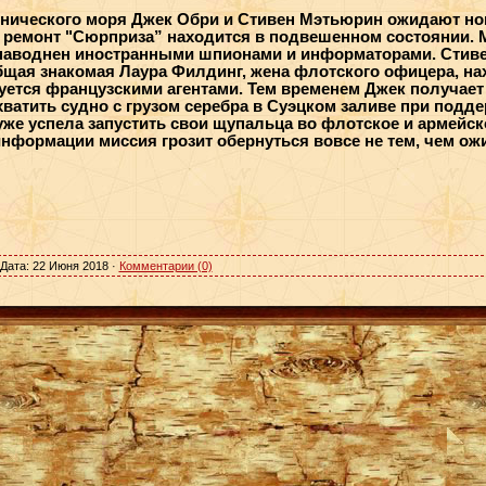
нического моря Джек Обри и Стивен Мэтьюрин ожидают но
а ремонт "Сюрприза” находится в подвешенном состоянии. 
 наводнен иностранными шпионами и информаторами. Стиве
бщая знакомая Лаура Филдинг, жена флотского офицера, на
ется французскими агентами. Тем временем Джек получает 
ватить судно с грузом серебра в Суэцком заливе при подд
уже успела запустить свои щупальца во флотское и армейско
информации миссия грозит обернуться вовсе не тем, чем ож
 Дата:
22 Июня 2018
·
Комментарии (0)