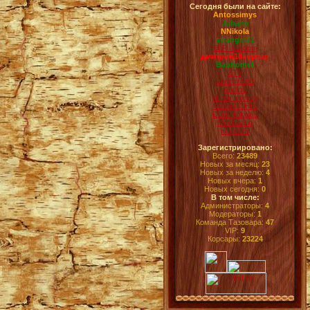
Сегодня были на сайте:
Antossimys
Johano
NNikola
stranger71
BLR_random
дмитрий18корсар
Baphomet
ZTV
andrew950
Andlok
rk_dv_melkiy
Ku33neCHIK
Dark_Nikolas
Muchacho
manul75
Зарегистрировано:
Всего:
23489
Новых за месяц:
23
Новых за неделю:
4
Новых вчера:
1
Новых сегодня:
0
В том числе:
Администраторы:
4
Модераторы:
1
Команда Тазовара:
47
VIP:
9
Корсары:
23224