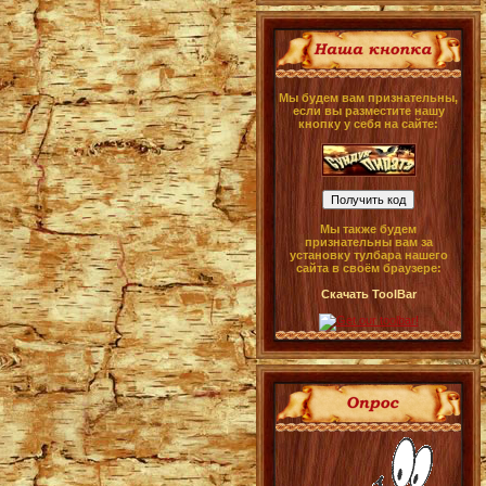
Мы будем вам признательны,
если вы разместите нашу
кнопку у себя на сайте:
Мы также будем
признательны вам за
установку тулбара нашего
сайта в своём браузере:
Скачать ToolBar