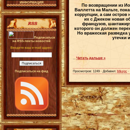
ИНФОРМАЦИЯ
По возвращении из Ио
Валлетта на Мальте, пок
коррупции, а сам остров
их с Джеком новая о
французов, шантажиру
которого он должен перех
Но вражеская разведка 
утечки 
Подписаться
на RSS-ленты новостей
Введите ваш e-mail адрес:
Читать дальше »
...
Подписаться на фид
Просмотров: 1249 · Добавил:
Mikegc
·