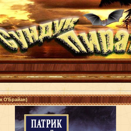
к О'Брайан)