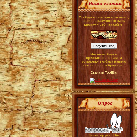
Мы будем вам признательны,
если вы разместите нашу
кнопку у себя на сайте:
Мы также будем
признательны вам за
установку тулбара нашего
сайта в своём браузере:
Скачать ToolBar
Какое оружие Вы