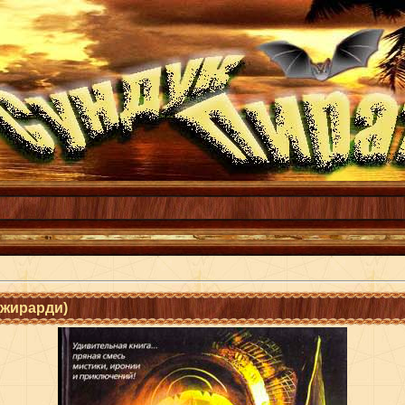
Джирарди)