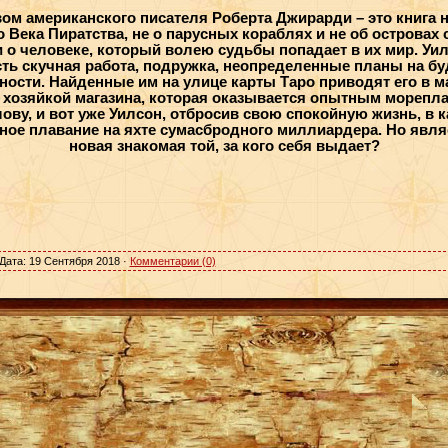
вом американского писателя Роберта Джирарди – это книга 
 Века Пиратства, не о парусных кораблях и не об островах 
 о человеке, который волею судьбы попадает в их мир. У
есть скучная работа, подружка, неопределенные планы на бу
ости. Найденные им на улице карты Таро приводят его в м
 хозяйкой магазина, которая оказывается опытным морепл
олову, и вот уже Уилсон, отбросив свою спокойную жизнь, в
ное плавание на яхте сумасбродного миллиардера. Но явля
новая знакомая той, за кого себя выдает?
Дата:
19 Сентября 2018
·
Комментарии (0)