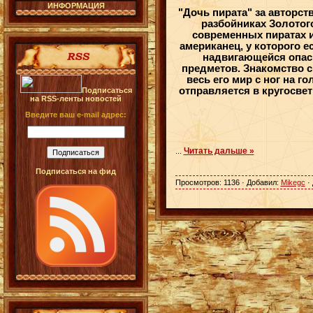
ИНФОРМАЦИЯ
"Дочь пирата" за авторст
разбойниках Золотого
современных пиратах и
американец, у которого 
надвигающейся опасн
предметов. Знакомство с
весь его мир с ног на г
отправляется в кругосвет
Подписаться
на RSS-ленты новостей
Введите ваш e-mail адрес:
Читать дальше »
...
Подписаться на фид
Просмотров: 1136 · Добавил:
Mikegc
· 