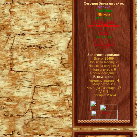
Сегодня были на сайте:
Маркиз
TrueTidus
NNikola
stranger71
McRousseaux
дмитрий18корсар
Серый_Корсар
Andlok
zolochev
Ku33neCHIK
Dark_Nikolas
manul75
Зарегистрировано:
Всего:
23489
Новых за месяц:
23
Новых за неделю:
3
Новых вчера:
0
Новых сегодня:
0
В том числе:
Администраторы:
4
Модераторы:
1
Команда Тазовара:
47
VIP:
9
Корсары:
23224