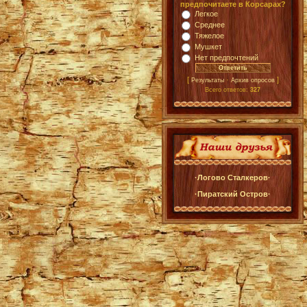
предпочитаете в Корсарах?
Легкое
Среднее
Тяжелое
Мушкет
Нет предпочтений
[
·
]
Результаты
Архив опросов
Всего ответов:
327
·Логово Сталкеров·
·Пиратский Остров·