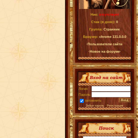
Ник:
отсутствует
Стаж (в днях):
0
Группа:
Странник
Браузер:
chrome 131.0.0.0
·Пользователи сайта·
·Новое на форуме·
Логин:
Пароль:
запомнить
Забыл пароль
·
Регистрация