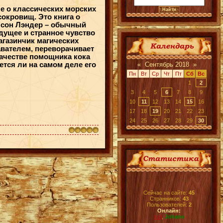
не о классических морских
сокровищ. Это книга о
илсон Лэндер – обычный
дущее и странное чувство
агазинчик магических
авателем, переворачивает
 качестве помощника кока
ется ли на самом деле его
«
Сентябрь 2018
»
Пн
Вт
Ср
Чт
Пт
Сб
Вс
1
2
3
4
5
6
7
8
9
10
11
12
13
14
15
16
17
18
19
20
21
22
23
24
25
26
27
28
29
30
Сейчас на сайте:
45
Странников:
43
Пользователей:
2
Онлайн:
ksil
,
Johano