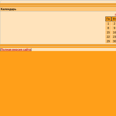
Календарь
Пн
Вт
1
2
8
9
15
16
22
23
29
30
[
Полная версия сайта
]