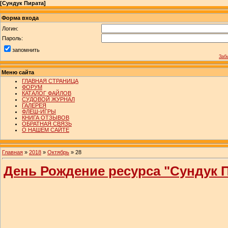
[
Сундук Пирата
]
Форма входа
Логин:
Пароль:
запомнить
Заб
Меню сайта
ГЛАВНАЯ СТРАНИЦА
ФОРУМ
КАТАЛОГ ФАЙЛОВ
СУДОВОЙ ЖУРНАЛ
ГАЛЕРЕЯ
ФЛЕШ-ИГРЫ
КНИГА ОТЗЫВОВ
ОБРАТНАЯ СВЯЗЬ
О НАШЕМ САЙТЕ
Главная
»
2018
»
Октябрь
»
28
День Рождение ресурса "Сундук Пи