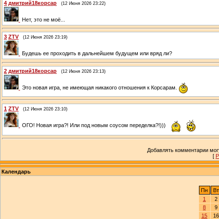
4
дмитрий18корсар
(12 Июня 2026 23:22)
Нет, это не моё...
3
ZTV
(12 Июня 2026 23:19)
Будешь ее проходить в дальнейшем будущем или вряд ли?
2
дмитрий18корсар
(12 Июня 2026 23:13)
Это новая игра, не имеющая никакого отношения к Корсарам.
1
ZTV
(12 Июня 2026 23:10)
ОГО! Новая игра?! Или под новым соусом переделка?!)))
Добавлять комментарии могу
[
Р
Календарь
Пн
Вт
1
2
8
9
15
16