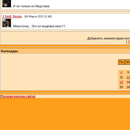
И не только из Мод-пака.
1
ford_focus
(09 Марта 2013 11:48)
Минуточку...Это из модпака квест?..
Добавлять комментарии могу
[
Р
Календарь
Пн
Вт
4
5
11
12
18
19
25
26
[
Полная версия сайта
]