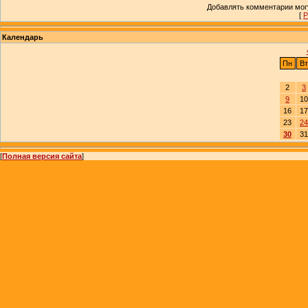
Добавлять комментарии могу
[
Р
Календарь
Пн
Вт
2
3
9
10
16
17
23
24
30
31
[
Полная версия сайта
]