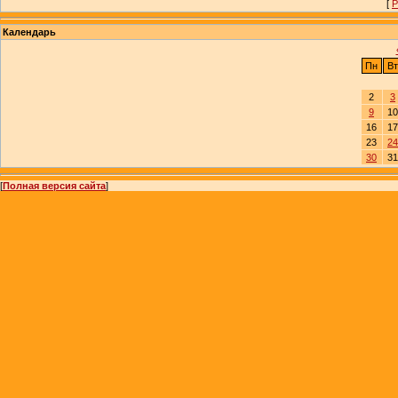
[
Р
Календарь
Пн
Вт
2
3
9
10
16
17
23
24
30
31
[
Полная версия сайта
]