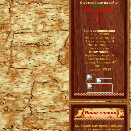
Сегодня были на сайте:
stranger71
дмитрий18корсар
andrew950
Andlok
Dark_Nikolas
Muchacho
Зарегистрировано:
Всего:
23489
Новых за месяц:
23
Новых за неделю:
4
Новых вчера:
1
Новых сегодня:
0
В том числе:
Администраторы:
4
Модераторы:
1
Команда Тазовара:
47
VIP:
9
Корсары:
23224
Мы будем вам признательны,
если вы разместите нашу