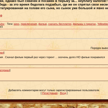
 однако был схвачен и посажен в тюрьму за... неуплату налогов! 
беда - за это время бедолага подзабыл, где же он спрятал свои несм
ытатуированная на голове его сына, но сынок уже большой и явно не 
но
ylov
·
Теги
:
кино
,
приключения
,
фильм
,
скачать бесплатно
,
фильмы о пиратах
,
Yellowbe
0
/
3
Порядок выво
иал
]
рия . Скачал фильм первый раз через торент ... ооочень долго НО фильм понравился
атериал
]
Добавлять комментарии могут только зарегистрированные пользователи.
[
Регистрация
·
Вход
]