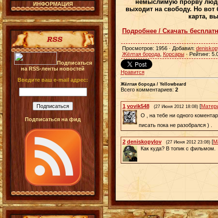
немыслимую прорву людей,
ИНФОРМАЦИЯ
выходит на свободу. Но вот 
карта, в
Подробнее / Скачать бесплат
Просмотров
: 1956 ·
Добавил
:
deniskop
Жёлтая борода
,
Корсары
·
Рейтинг
:
5.
Подписаться
на RSS-ленты новостей
Нравится
Введите ваш e-mail адрес:
Жёлтая борода / Yellowbeard
Всего комментариев
:
2
1
vovik548
[
Матер
(27 Июня 2012 18:08)
О , на тебе ни одного комента
Подписаться на фид
писать пока не разобрался ) .
2
deniskopylov
[
М
(27 Июня 2012 23:08)
Как куда? В топик с фильмом.