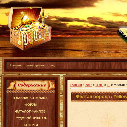
Главная
·
·
Регистрация
·
Вход
Главная
»
2012
»
Июнь
»
12
» Жёлтая б
Жёлтая борода / Yello
·ГЛАВНАЯ СТРАНИЦА·
·ФОРУМ·
·КАТАЛОГ ФАЙЛОВ·
·СУДОВОЙ ЖУРНАЛ·
·ГАЛЕРЕЯ·