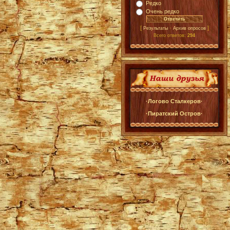
Редко
Очень редко
[
·
]
Результаты
Архив опросов
Всего ответов:
294
·Логово Сталкеров·
·Пиратский Остров·