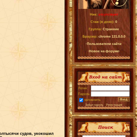
Ник:
отсутствует
Стаж (в днях):
0
Группа:
Странник
Браузер:
chrome 131.0.0.0
·Пользователи сайта·
·Новое на форуме·
Логин:
Пароль:
запомнить
Забыл пароль
·
Регистрация
полтысячи судов, укокошил