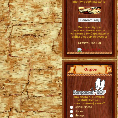
кнопку у себя на сайте:
Мы также будем
признательны вам за
установку тулбара нашего
сайта в своём браузере:
Скачать ToolBar
Как часто вы читаете
БУМАЖНЫЕ (а не
электронные) книги?
Очень часто
Часто
Иногда