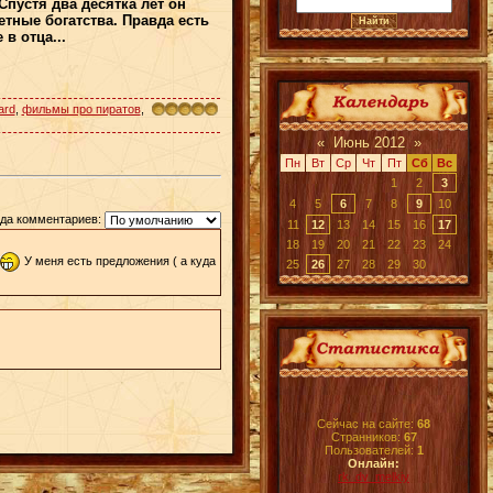
Спустя два десятка лет он
етные богатства. Правда есть
в отца...
ard
,
фильмы про пиратов
,
«
Июнь 2012
»
Пн
Вт
Ср
Чт
Пт
Сб
Вс
1
2
3
4
5
6
7
8
9
10
да комментариев:
11
12
13
14
15
16
17
18
19
20
21
22
23
24
У меня есть предложения ( а куда
25
26
27
28
29
30
Сейчас на сайте:
68
Странников:
67
Пользователей:
1
Онлайн:
rk_dv_melkiy