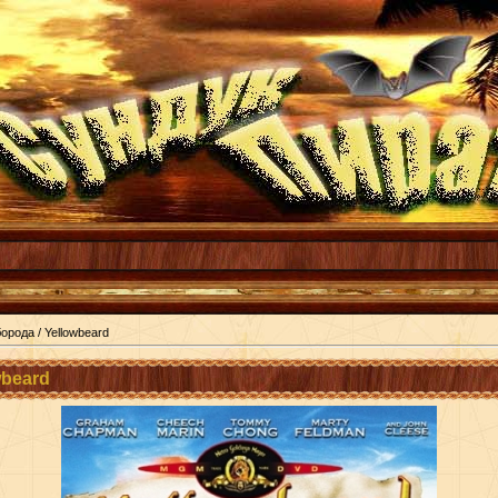
орода / Yellowbeard
wbeard