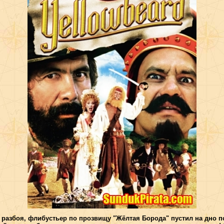
и разбоя, флибустьер по прозвищу "Жёлтая Борода" пустил на дно 