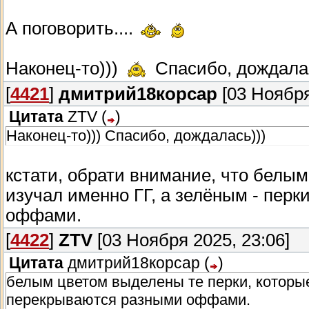
А поговорить....
Наконец-то)))
Спасибо, дождала
[
4421
]
дмитрий18корсар
[03 Ноября
Цитата
ZTV
(
)
Наконец-то))) Спасибо, дождалась)))
кстати, обрати внимание, что белы
изучал именно ГГ, а зелёным - пер
оффами.
[
4422
]
ZTV
[03 Ноября 2025, 23:06]
Цитата
дмитрий18корсар
(
)
белым цветом выделены те перки, которые 
перекрываются разными оффами.