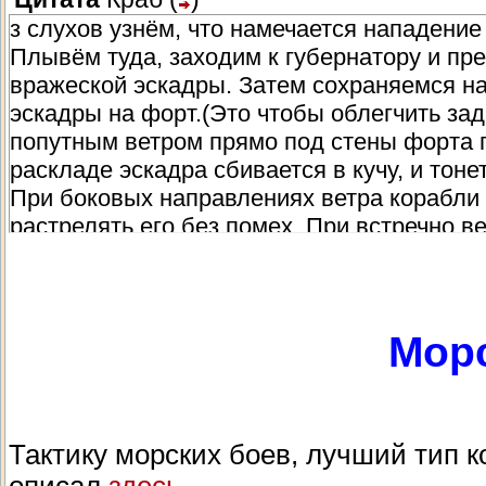
з слухов узнём, что намечается нападение
Плывём туда, заходим к губернатору и пре
вражеской эскадры. Затем сохраняемся на 
эскадры на форт.(Это чтобы облегчить за
попутным ветром прямо под стены форта г
раскладе эскадра сбивается в кучу, и тоне
При боковых направлениях ветра корабли 
растрелять его без помех. При встречно в
Нападение отбито, бежим к губернатору и 
ушами, а принемали активное участие по
подбирали грузы с затонувших кораблей, то.
Этот сценари хорош на начальных этапах 
Морс
эскадры, или мановар под рукой), другой в
Предлагаем услуги уже нападающим. На ф
доли для вас. Соглашайтесь. Затем ждите
нападающих жалко будет смотреть. Еще ра
Тактику морских боев, лучший тип 
другом флагмане если первый потонул, и