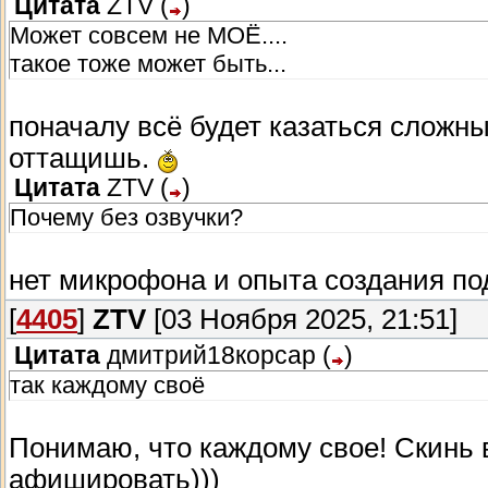
Цитата
ZTV
(
)
Может совсем не МОЁ....
такое тоже может быть...
поначалу всё будет казаться сложн
оттащишь.
Цитата
ZTV
(
)
Почему без озвучки?
нет микрофона и опыта создания по
[
4405
]
ZTV
[03 Ноября 2025, 21:51]
Цитата
дмитрий18корсар
(
)
так каждому своё
Понимаю, что каждому свое! Скинь 
афишировать)))