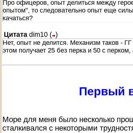
Про офицеров, опыт делиться между геро
опытом", то следовательно опыт еще силь
- Существует 3 вида оружия, В теории мож
качаться?
практике, развивать с самого начала эфф
легкое на потом.
Цитата
dim10
(
)
Или же Динамично менять каждый его вид
Нет, опыт не делится. Механизм таков - Г
этом получает 25 без перка и 50 с перком, 
- Ставить себе цель прокачать какой нибуд
правильно.
Дело в том что в игре достаточно моментов
нужно портить себе геймплей занудными 
Первый в
- Не забывайте что любые корабельные на
вот эффективно сражаться офицеры не уме
Если вы хотите эффективных абордажников
поздно они прокачаються очень и очень х
Море для меня было несколько прощ
сталкивался с некоторыми трудностя