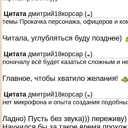
Цитата
дмитрий18корсар
(
)
темы Прокачка персонажа, офицеров и ко
Читала, углубляться буду позднее)
Цитата
дмитрий18корсар
(
)
поначалу всё будет казаться сложным и 
Главное, чтобы хватило желания!
Цитата
дмитрий18корсар
(
)
нет микрофона и опыта создания подобны
Ладно) Пусть без звука))) переживу
Научился бы за такое время прохож