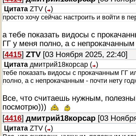
Цитата
ZTV
(
)
просто хочу сейчас настроить и войти в пер
а тебе показать видосы с прокачан
ГГ у меня полно, а с непрокачанным 
[
4415
]
ZTV
[03 Ноября 2025, 22:40]
Цитата
дмитрий18корсар
(
)
тебе показать видосы с прокачанным ГГ и
полно, а с непрокачанным - почти нету го
Все, что считаешь нужным, полезным
посмотрю)))
[
4416
]
дмитрий18корсар
[03 Ноября
Цитата
ZTV
(
)