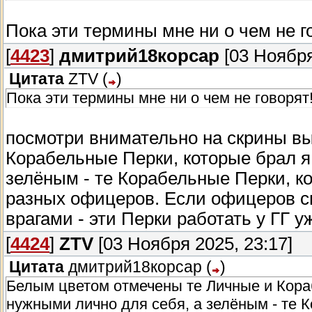
Пока эти термины мне ни о чем не г
[
4423
]
дмитрий18корсар
[03 Ноября
Цитата
ZTV
(
)
Пока эти термины мне ни о чем не говорят
посмотри внимательно на скрины в
Корабельные Перки, которые брал я
зелёным - те Корабельные Перки, ко
разных офицеров. Если офицеров см
врагами - эти Перки работать у ГГ уж
[
4424
]
ZTV
[03 Ноября 2025, 23:17]
Цитата
дмитрий18корсар
(
)
Белым цветом отмечены те Личные и Кораб
нужными лично для себя, а зелёным - те 