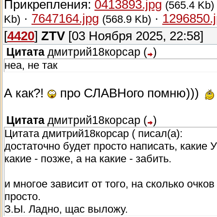
Прикрепления:
0413893.jpg
(565.4 Kb)
·
7647164.jpg
·
1296850.
Kb)
(568.9 Kb)
[
4420
]
ZTV
[03 Ноября 2025, 22:58]
Цитата
дмитрий18корсар
(
)
неа, не так
А как?!
про СЛАВНого помню)))
Цитата
дмитрий18корсар
(
)
Цитата дмитрий18корсар ( писал(а):
достаточно будет просто написать, какие 
какие - позже, а на какие - забить.
и многое зависит от того, на сколько очко
просто.
З.Ы. Ладно, щас выложу.