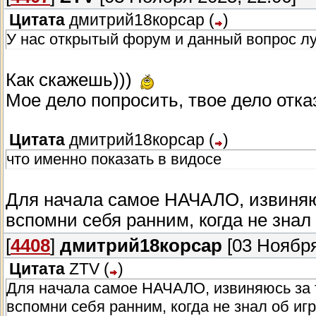
Цитата
дмитрий18корсар
(
)
У нас открытый форум и данный вопрос лу
Как скажешь)))
Мое дело попросить, твое дело отка
Цитата
дмитрий18корсар
(
)
что именно показать в видосе
Для начала самое НАЧАЛО, извиняю
вспомни себя ранним, когда не зна
[
4408
]
дмитрий18корсар
[03 Ноября
Цитата
ZTV
(
)
Для начала самое НАЧАЛО, извиняюсь за 
вспомни себя ранним, когда не знал об и