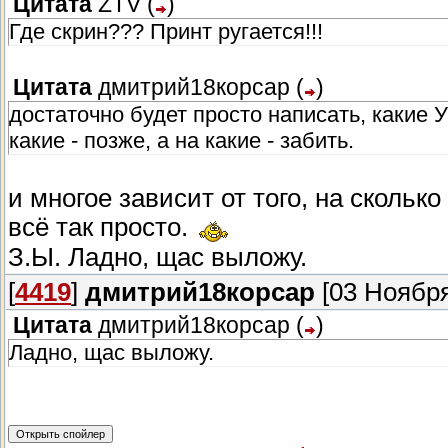
Цитата
ZTV
(
)
Где скрин??? Принт ругается!!!
Цитата
дмитрий18корсар
(
)
достаточно будет просто написать, какие 
какие - позже, а на какие - забить.
и многое зависит от того, на скольк
всё так просто.
З.Ы. Ладно, щас выложу.
[
4419
]
дмитрий18корсар
[03 Ноября
Цитата
дмитрий18корсар
(
)
Ладно, щас выложу.