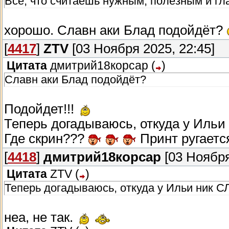
Все, что считаешь нужным, полезным и гла
хорошо. Славн аки Блад подойдёт?
[
4417
]
ZTV
[03 Ноября 2025, 22:45]
Цитата
дмитрий18корсар
(
)
Славн аки Блад подойдёт?
Подойдет!!!
Теперь догадываюсь, откуда у Иль
Где скрин???
Принт ругается
[
4418
]
дмитрий18корсар
[03 Ноября
Цитата
ZTV
(
)
Теперь догадываюсь, откуда у Ильи ник С
неа, не так.