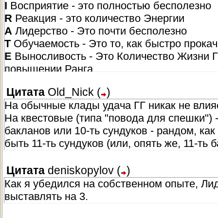
I
Восприятие - это полностью бесполезно
R
Реакция - это количество Энергии
A
Лидерство - Это почти бесполезно
T
Обучаемость - Это то, как быстро прокач
E
Выносливость - Это Количество Жизни Г
повышении Ранга.
S
Удача - это почти Бесполезно
Цитата
Old_Nick
(
)
На обычные клады удача ГГ никак не влия
На квестовые (типа "повода для спешки") - 
бакланов или 10-ть сундуков - рандом, как
быть 11-ть сундуков (или, опять же, 11-ть 
Цитата
deniskopylov
(
)
Как я убедился на собственном опыте, Ли
выставлять на 3.