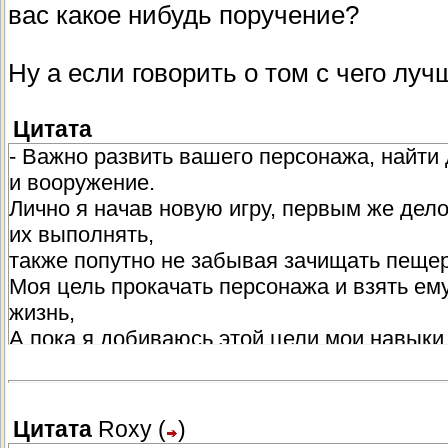
вас какое нибудь поручение?
А также после того как вы прокачаете св
навыки, вы сможете с помощью "Кругового 
Ну а если говорить о том с чего луч
Цитата
СЛАВН
(
)
В групповых боевках очень эффективно ис
оружие при этом не наносит должного урон
Цитата
средним оружием, бывает достаточно одно
- Важно развить вашего персонажа, найти 
которая находится возле тебя.
и вооружение.
Лично я начав новую игру, первым же дел
их выполнять,
- Не какой гайд и подсказки не помогут на
также попутно не забывая зачищать пеще
можно больше и чаще и все у вас будет х
Моя цель прокачать персонажа и взять ем
Цитата
Ернат_Танре
(
)
жизнь,
К сожалению, в К:ГПК совершенству преде
А пока я добиваюсь этой цели мои навыки
собой.
Цитата
СЛАВН
(
)
Железное правило это не выходить в море
За то не существует предела совершенств
корабельными умениями,
Цитата
Roxy
(
)
а не то мое итоговое кол-во жизни\энерги