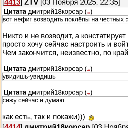
[
4413
]
ZTV
[03 Ноября 2025, 22:35]
Цитата
дмитрий18корсар
(
)
вот нефиг возводить поклёпы на честных 
Никто и не возводит, а констатирует
просто хочу сейчас настроить и войт
Чем закончится, неизвестно, по кра
Цитата
дмитрий18корсар
(
)
увидишь-увидишь
Цитата
дмитрий18корсар
(
)
сижу сейчас и думаю
как есть, так и покажи)))
[
4414
]
дмитрий18корсар
[03 Ноября