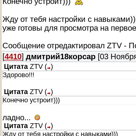
Конечно устроит)))
Жду от тебя настройки с навыками))
уже готовы для просмотра на перво
Сообщение отредактировал
ZTV
-
П
[
4410
]
дмитрий18корсар
[03 Ноября
Цитата
ZTV
(
)
Здорово!!!
Цитата
ZTV
(
)
Конечно устроит)))
ладно...
Цитата
ZTV
(
)
Жду от тебя настройки с навыками)))