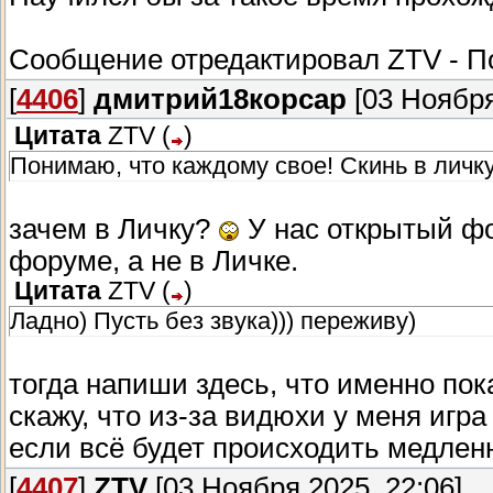
Сообщение отредактировал
ZTV
-
П
[
4406
]
дмитрий18корсар
[03 Ноября
Цитата
ZTV
(
)
Понимаю, что каждому свое! Скинь в личк
зачем в Личку?
У нас открытый ф
форуме, а не в Личке.
Цитата
ZTV
(
)
Ладно) Пусть без звука))) переживу)
тогда напиши здесь, что именно пок
скажу, что из-за видюхи у меня игра
если всё будет происходить медлен
[
4407
]
ZTV
[03 Ноября 2025, 22:06]