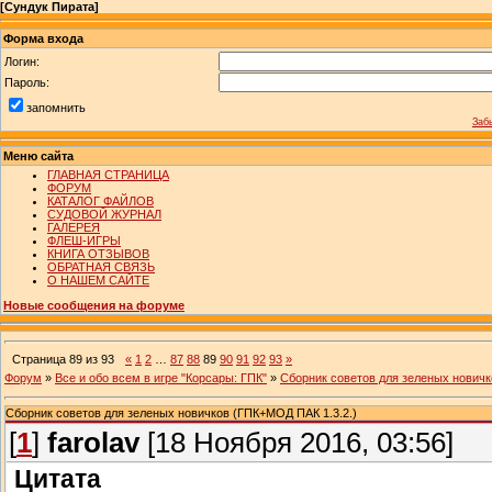
[
Сундук Пирата
]
Форма входа
Логин:
Пароль:
запомнить
Заб
Меню сайта
ГЛАВНАЯ СТРАНИЦА
ФОРУМ
КАТАЛОГ ФАЙЛОВ
СУДОВОЙ ЖУРНАЛ
ГАЛЕРЕЯ
ФЛЕШ-ИГРЫ
КНИГА ОТЗЫВОВ
ОБРАТНАЯ СВЯЗЬ
О НАШЕМ САЙТЕ
Новые сообщения на форуме
Страница
89
из
93
«
1
2
…
87
88
89
90
91
92
93
»
Форум
»
Все и обо всем в игре "Корсары: ГПК"
»
Сборник советов для зеленых новичк
Сборник советов для зеленых новичков (ГПК+МОД ПАК 1.3.2.)
[
1
]
farolav
[18 Ноября 2016, 03:56]
Цитата