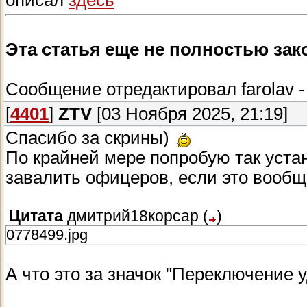
описал
здесь
сотрудничать. Боевые вводные такие: Вы з
успешной операции в резиденцию, там наш
Эта статья еще не полностью зак
После того как захватчики уплывут (высад
будет без захватчиков), из слухов узнаем 
безбожники захватчики еще совсем рядом
Сообщение отредактировал
farolav
плачевном состоянии и взять его не состо
[
4401
]
ZTV
[03 Ноября 2025, 21:19]
городской казны.
Спасибо за скрины)
Рад если кому-то это поможет.
По крайней мере попробую так уста
завалить офицеров, если это вообще
Цитата
дмитрий18корсар
(
)
0778499.jpg
А что это за значок "Переключение 