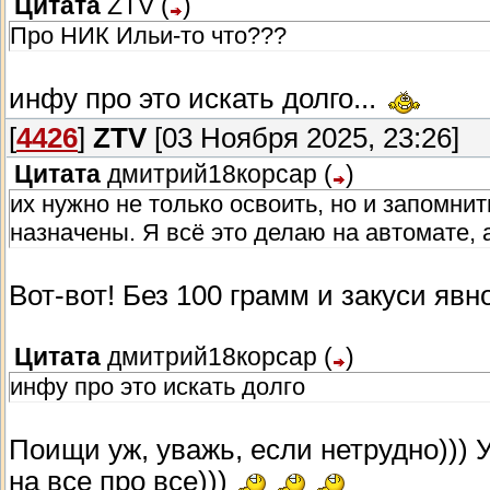
Цитата
ZTV
(
)
Про НИК Ильи-то что???
инфу про это искать долго...
[
4426
]
ZTV
[03 Ноября 2025, 23:26]
Цитата
дмитрий18корсар
(
)
их нужно не только освоить, но и запомни
назначены. Я всё это делаю на автомате, 
Вот-вот! Без 100 грамм и закуси явн
Цитата
дмитрий18корсар
(
)
инфу про это искать долго
Поищи уж, уважь, если нетрудно))) 
на все про все)))