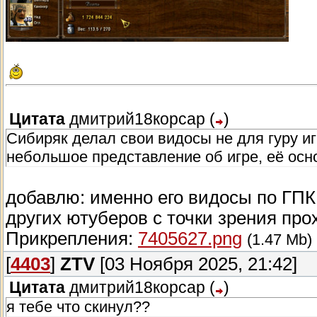
Цитата
дмитрий18корсар
(
)
Сибиряк делал свои видосы не для гуру иг
небольшое представление об игре, её осно
добавлю: именно его видосы по ГПК
других ютуберов с точки зрения про
Прикрепления:
7405627.png
(1.47 Mb)
[
4403
]
ZTV
[03 Ноября 2025, 21:42]
Цитата
дмитрий18корсар
(
)
я тебе что скинул??