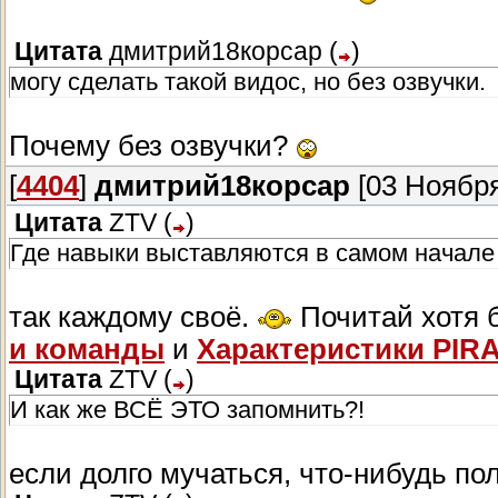
Цитата
дмитрий18корсар
(
)
могу сделать такой видос, но без озвучки.
Почему без озвучки?
[
4404
]
дмитрий18корсар
[03 Ноября
Цитата
ZTV
(
)
Где навыки выставляются в самом начале 
так каждому своё.
Почитай хотя
и команды
и
Характеристики PIRA
Цитата
ZTV
(
)
И как же ВСЁ ЭТО запомнить?!
если долго мучаться, что-нибудь по