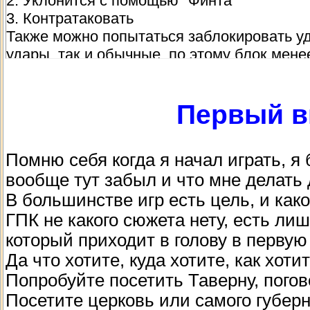
2. Уклонится с помощью "Финта"
3. Контратаковать
Также можно попытаться заблокировать уд
удары, так и обычные, по этому блок мен
- Уничтожить почти любого врага можно ко
Первый в
Атака.
Это называется "Закликать или Заклацать"
Если делать все правильно враг не сможет 
Помню себя когда я начал играть, я 
враг бывает достает свой Пистоль и убива
вообще тут забыл и что мне делать
вы привыкните.
В большинстве игр есть цель, и како
- От вражеского выстрела легко уклонится
ГПК не какого сюжета нету, есть ли
просто промахнется.
который приходит в голову в первую
Да что хотите, куда хотите, как хоти
- Сражаться с тремя и более противникам
Попробуйте посетить Таверну, пого
найдете узкий проход\Проем, все численн
Посетите церковь или самого губерн
будет подходить к вам по одному и разобр