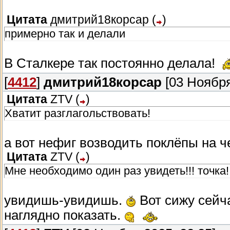
Цитата
дмитрий18корсар
(
)
примерно так и делали
В Сталкере так постоянно делала!
[
4412
]
дмитрий18корсар
[03 Ноября
Цитата
ZTV
(
)
Хватит разглагольствовать!
а вот нефиг возводить поклёпы на ч
Цитата
ZTV
(
)
Мне необходимо один раз увидеть!!! точка!!
увидишь-увидишь.
Вот сижу сейча
наглядно показать.